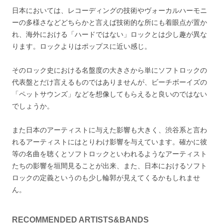
日本においては、レコーディングの技術やヴォーカルハーモニ
ーの多様さなどどちらかと言えば技術的な所にも着眼点が置か
れ、海外における「ハードではない」ロックとは少し趣が異な
ります。ロックよりはポップスに近い感じ。
そのロック史における名盤度の大きさから単にソフトロックの
代表盤とだけ言えるものではありませんが、ビーチボーイズの
「ペットサウンズ」などを想像してもらえると良いのではない
でしょうか。
また日本のアーティストに与えた影響も大きく、渋谷系と言わ
れるアーティストにはとりわけ影響を与えています。確かに彼
等の名曲を聴くとソフトロックといわれるようなアーティスト
たちの影響を垣間見ることが出来、また、日本におけるソフト
ロックの定義というのも少し輪郭が見えてくるかもしれませ
ん。
RECOMMENDED ARTISTS&BANDS