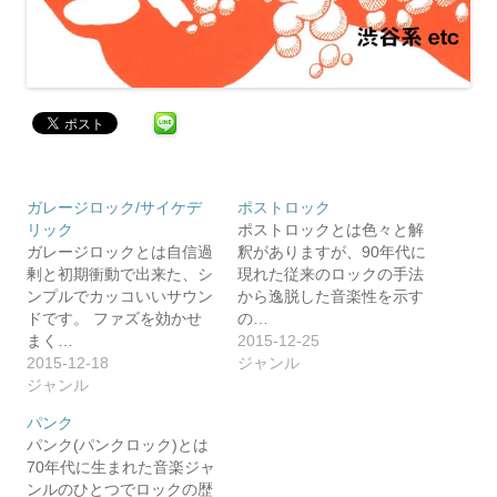
ガレージロック/サイケデ
ポストロック
リック
ポストロックとは色々と解
ガレージロックとは自信過
釈がありますが、90年代に
剰と初期衝動で出来た、シ
現れた従来のロックの手法
ンプルでカッコいいサウン
から逸脱した音楽性を示す
ドです。 ファズを効かせ
の…
まく…
2015-12-25
2015-12-18
ジャンル
ジャンル
パンク
パンク(パンクロック)とは
70年代に生まれた音楽ジャ
ンルのひとつでロックの歴