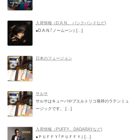
ョ
ン
入荷情報（D.A.N.、バンクバンドなど)
●D.A.N.｢ノームーン｣
[…]
日本のフュージョン
サルサ
サルサはキューバやプエルトリコ発祥のラテンミュ
ージックです。
[…]
入荷情報（PUFFY、DADARAYなど)
●ＰＵＦＦＹ｢ＰＵＦＦＹ｣
[…]