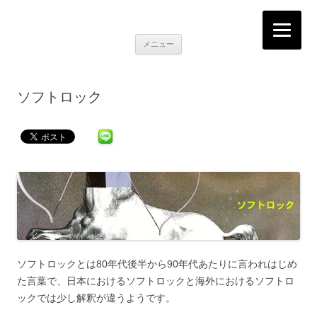
K2RECORDS大阪日本橋店
Here is the music you want!
コ
メニュー
ン
テ
ン
ツ
へ
ソフトロック
移
動
ソフトロックとは80年代後半から90年代あたりに言われはじめ
た言葉で、日本におけるソフトロックと海外におけるソフトロ
ックでは少し解釈が違うようです。