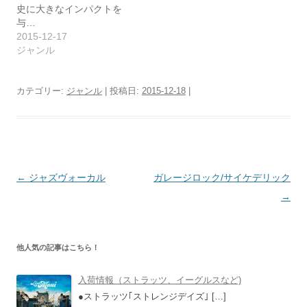
史に大きなインパクトを
与…
2015-12-17
ジャンル
カテゴリー:
ジャンル
| 投稿日:
2015-12-18
|
投
←
ジャズヴォーカル
ガレージロック/サイケデリック
稿
→
ナ
ビ
他人気の記事はこちら！
ゲ
ー
入荷情報（ストラッツ、イーグルスなど)
シ
●ストラッツ｢ストレンジデイズ｣
[…]