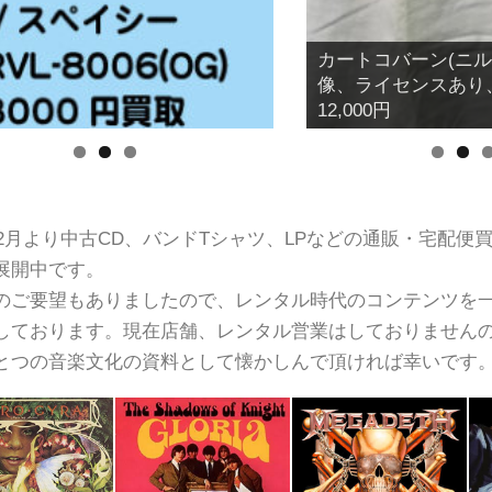
メタリカ 1980～1
ス商品 買取価格：3,0
2年2月より中古CD、バンドTシャツ、LPなどの通販・宅配便
展開中です。
のご要望もありましたので、レンタル時代のコンテンツを一
しております。現在店舗、レンタル営業はしておりません
とつの音楽文化の資料として懐かしんで頂ければ幸いです