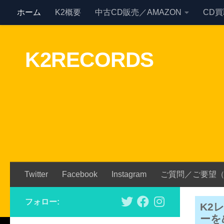
ホーム
K2概要
中古CD販売／AMAZON
CD
Skip to content
K2RECORDS
Twitter
Facebook
Instagram
ご質問／ご要望
フォロー:
K2
ーを