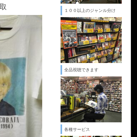
取
１００以上のジャンル分け
全品視聴できます
各種サービス