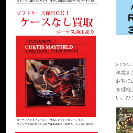
202
事業を
お客様
を継続
い。ひ