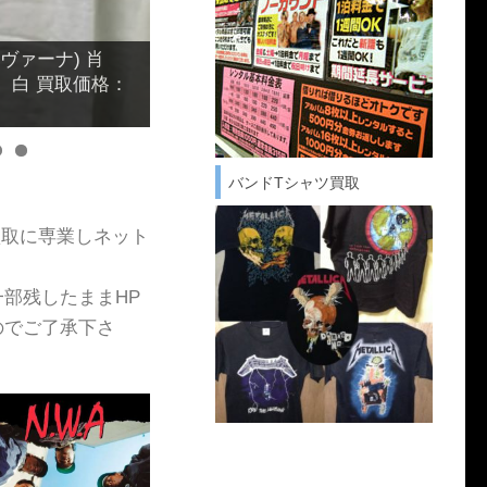
990年代 ライセン
00～8,000円
バンドTシャツ買取
買取に専業しネット
部残したままHP
のでご了承下さ
。