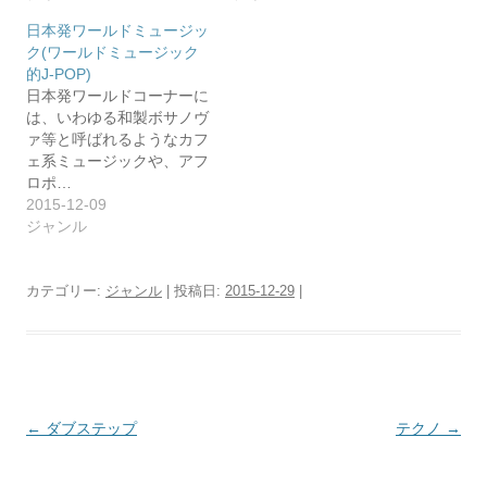
日本発ワールドミュージッ
ク(ワールドミュージック
的J-POP)
日本発ワールドコーナーに
は、いわゆる和製ボサノヴ
ァ等と呼ばれるようなカフ
ェ系ミュージックや、アフ
ロポ…
2015-12-09
ジャンル
カテゴリー:
ジャンル
| 投稿日:
2015-12-29
|
投
←
ダブステップ
テクノ
→
稿