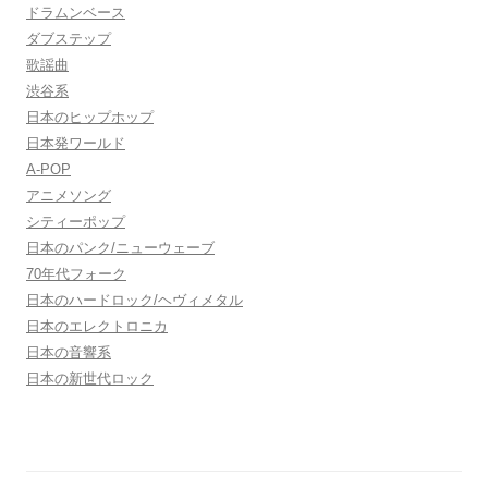
ドラムンベース
ダブステップ
歌謡曲
渋谷系
日本のヒップホップ
日本発ワールド
A-POP
アニメソング
シティーポップ
日本のパンク/ニューウェーブ
70年代フォーク
日本のハードロック/ヘヴィメタル
日本のエレクトロニカ
日本の音響系
日本の新世代ロック