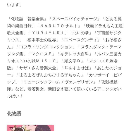
います。
「化物語 音楽全集」「スペースバイオチャージ」「とある魔
術の楽曲目録」「ＮＡＲＵＴＯ ナルト」「映画ドラえもん主題
歌大全集」「ＹＵＲＵＹＵＲＩ」「北斗の拳」「宇宙船サジタ
リウス」「松本零士の世界」「スペースダンディ」「おそ松さ
ん」「コブラ・ソングコレクション」「スラムダンク・テーマ
ソング集」「マクロスＦ」「キテレツ大百科」「ルパン三世カ
リオストロの城ＭＵＳＩＣ」「頭文字Ｄ」「マクロスＦ劇場
版」「サザエさん音楽大全」「耳をすませば」「あしたのジョ
ー」「まるまるぜんぶちびまる子ちゃん」「カウボーイ ビバ
ップ」「ミュージックフロムエヴァンゲリオン」「攻殻機動
隊」など、老若男女、新旧交え聴いて頂いているアニソンがい
っぱい！
化物語