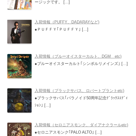
ージックです。
[…]
入荷情報（PUFFY、DADARAYなど)
●ＰＵＦＦＹ｢ＰＵＦＦＹ｣
[…]
入荷情報（ブルーオイスターカルト、DGM etc)
●ブルーオイスターカルト｢シンボルリメインズ｣
[…]
入荷情報（ブラックサバス、ロバートプラントetc)
●ブラックサバス｢パラノイド50周年記念ﾃﾞﾗｯｸｽｴﾃﾞｨ
ｼｮﾝ｣
[…]
入荷情報（セロニアスモンク、ダイアナクラールetc)
●セロニアスモンク｢PALO ALTO｣
[…]