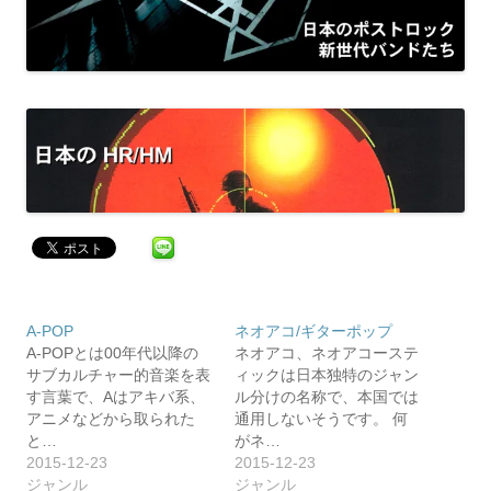
A-POP
ネオアコ/ギターポップ
A-POPとは00年代以降の
ネオアコ、ネオアコーステ
サブカルチャー的音楽を表
ィックは日本独特のジャン
す言葉で、Aはアキバ系、
ル分けの名称で、本国では
アニメなどから取られた
通用しないそうです。 何
と…
がネ…
2015-12-23
2015-12-23
ジャンル
ジャンル