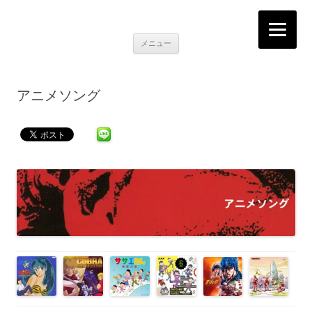
K2RECORDS大阪日本橋店
Here is the music you want!
コ
メニュー
ン
テ
ン
ツ
へ
アニメソング
移
動