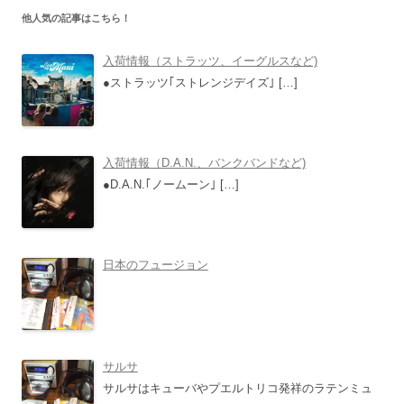
ナ
他人気の記事はこちら！
ビ
ゲ
入荷情報（ストラッツ、イーグルスなど)
ー
●ストラッツ｢ストレンジデイズ｣
[…]
シ
ョ
ン
入荷情報（D.A.N.、バンクバンドなど)
●D.A.N.｢ノームーン｣
[…]
日本のフュージョン
サルサ
サルサはキューバやプエルトリコ発祥のラテンミュ