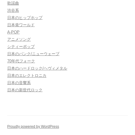
歌謡曲
渋谷系
日本のヒップホップ
日本発ワールド
A-POP
アニメソング
シティーポップ
日本のパンク/ニューウェーブ
70年代フォーク
日本のハードロック/ヘヴィメタル
日本のエレクトロニカ
日本の音響系
日本の新世代ロック
Proudly powered by WordPress