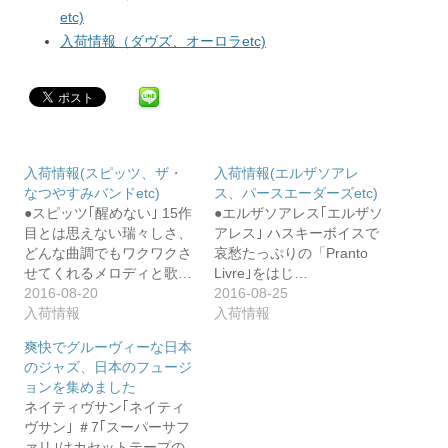
etc)
入荷情報（ダヴズ、オーロラetc)
入荷情報(スピッツ、ザ・
入荷情報(エルザソアレ
なつやすみバンドetc)
ス、パースエーダーズetc)
●スピッツ｢醒めない｣ 15作
●エルザソアレス｢エルザソ
目とは思えない瑞々しさ、
アレス｣ ハスキーボイスで
どんな曲調でもワクワクさ
哀愁たっぷりの「Pranto
せてくれるメロディと歌…
Livre｣をはじ…
2016-08-20
2016-08-25
入荷情報
入荷情報
爽快でグルーヴィーな日本
のジャズ、日本のフュージ
ョンを集めました
ネイティヴサン｢ネイティ
ヴサン｣ ＃7｢スーパーサフ
ァリ｣はカセットテープの