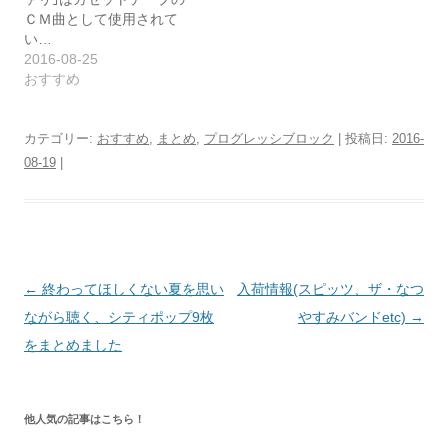
ＣＭ曲として使用されて
い…
2016-08-25
おすすめ
カテゴリー:
おすすめ
,
まとめ
,
プログレッシブロック
| 投稿日:
2016-
08-19
|
投
←
終わってほしくない夏を思い
入荷情報(スピッツ、ザ・なつ
稿
ながら聴く、シティポップ9枚
やすみバンドetc)
→
ナ
をまとめました
ビ
ゲ
他人気の記事はこちら！
ー