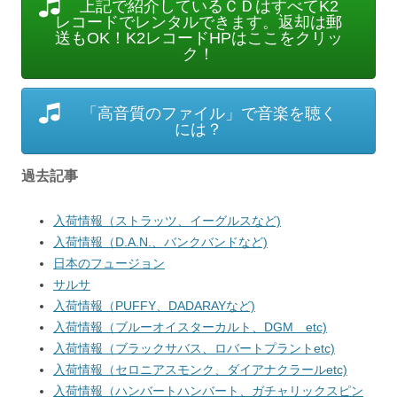
上記で紹介しているＣＤはすべてK2
レコードでレンタルできます。返却は郵
送もOK！K2レコードHPはここをクリッ
ク！
「高音質のファイル」で音楽を聴く
には？
過去記事
入荷情報（ストラッツ、イーグルスなど)
入荷情報（D.A.N.、バンクバンドなど)
日本のフュージョン
サルサ
入荷情報（PUFFY、DADARAYなど)
入荷情報（ブルーオイスターカルト、DGM etc)
入荷情報（ブラックサバス、ロバートプラントetc)
入荷情報（セロニアスモンク、ダイアナクラールetc)
入荷情報（ハンバートハンバート、ガチャリックスピン