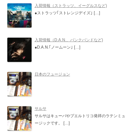
シ
入荷情報（ストラッツ、イーグルスなど)
ョ
●ストラッツ｢ストレンジデイズ｣
[…]
ン
入荷情報（D.A.N.、バンクバンドなど)
●D.A.N.｢ノームーン｣
[…]
日本のフュージョン
サルサ
サルサはキューバやプエルトリコ発祥のラテンミュ
ージックです。
[…]