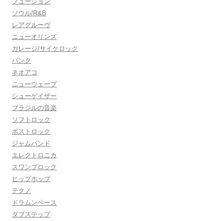
フュージョン
ソウル/R&B
レアグルーヴ
ニューオリンズ
ガレージ/サイケロック
パンク
ネオアコ
ニューウェーブ
シューゲイザー
ブラジルの音楽
ソフトロック
ポストロック
ジャムバンド
エレクトロニカ
スワンプロック
ヒップホップ
テクノ
ドラムンベース
ダブステップ