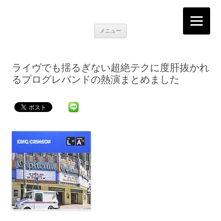
K2RECORDS大阪日本橋店
Here is the music you want!
コ
メニュー
ン
テ
ン
ツ
へ
ライヴでも揺るぎない超絶テクに度肝抜かれ
移
動
るプログレバンドの熱演まとめました