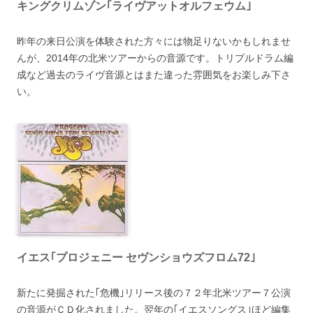
キングクリムゾン｢ライヴアットオルフェウム｣
昨年の来日公演を体験された方々には物足りないかもしれませ
んが、2014年の北米ツアーからの音源です。トリプルドラム編
成など過去のライヴ音源とはまた違った雰囲気をお楽しみ下さ
い。
イエス｢プロジェニー セヴンショウズフロム72｣
新たに発掘された｢危機｣リリース後の７２年北米ツアー７公演
の音源がＣＤ化されました。翌年の｢イエスソングス｣ほど編集