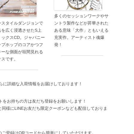
多くのセッションワークやサ
ースタイルダンジョンで
ントラ製作などが昇華された
名を広く浸透させたS上
ある意味「大作」ともいえる
ミックスCD。ジャパニー
充実作。アーティスト魂爆
ップホップのコアかつフ
発！
キーな側面が垣間見れる
クスです。
らに詳細な入荷情報をお届けしております！
ントをお持ちの方は友だち登録をお願いします！
と同様にLINEお友だち限定クーポンなども配信しておりま
のご登録はQRコードから簡単にしていただけます。