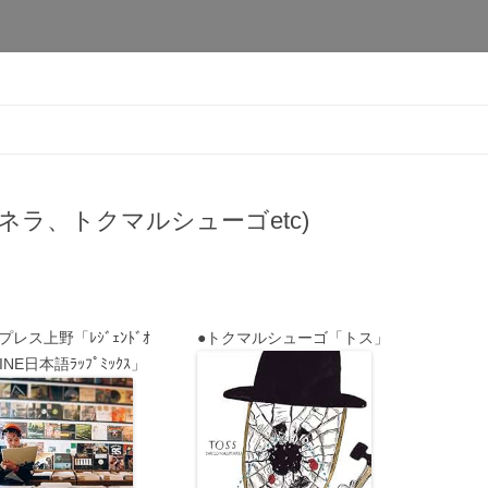
本橋店
コ
ン
テ
ン
ツ
へ
移
ネラ、トクマルシューゴetc)
動
プレス上野「ﾚｼﾞｪﾝﾄﾞｵ
●トクマルシューゴ「トス」
VINE日本語ﾗｯﾌﾟﾐｯｸｽ」