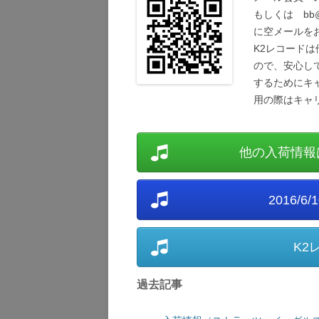
もしくは bb@k2
に空メールを
K2レコード
ので、安心し
するためにキ
用の際はキャ
他の入荷情報
2016/
K2
過去記事