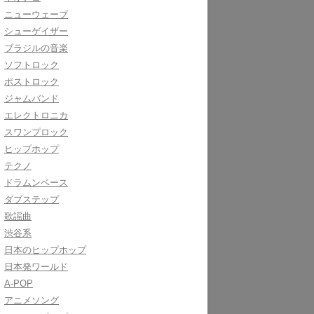
ニューウェーブ
シューゲイザー
ブラジルの音楽
ソフトロック
ポストロック
ジャムバンド
エレクトロニカ
スワンプロック
ヒップホップ
テクノ
ドラムンベース
ダブステップ
歌謡曲
渋谷系
日本のヒップホップ
日本発ワールド
A-POP
アニメソング