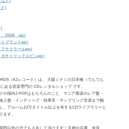
など)
ど)
)
DGM etc)
プラントetc)
ナクラールetc)
チャリックスピンetc)
ECORDS（K2レコード）は、 大阪ミナミの日本橋（でんでん
 にある音楽専門の CDレンタルショップ です。
クや国内J-POPはもちろんのこと、マニア垂涎のレア盤・
輸入盤・インディーズ・効果音・サンプリング音源まで幅
し、アルバム10万タイトル以上を有するCDライブラリーと
ります。
関西以外の方でも入会して頂けます！京都や兵庫、奈良、