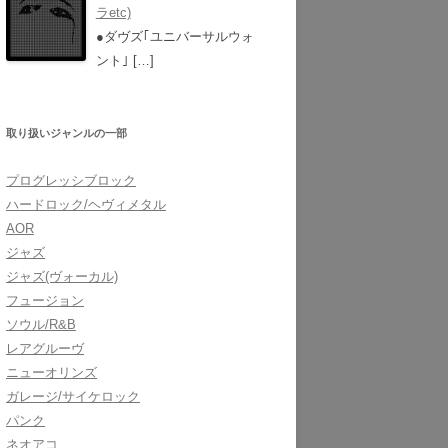
ラetc)
●ダヴズ｢ユニバーサルウォ
ント｣
[…]
取り扱いジャンルの一部
プログレッシブロック
ハードロック/ヘヴィメタル
AOR
ジャズ
ジャズ(ヴォーカル)
フュージョン
ソウル/R&B
レアグルーヴ
ニューオリンズ
ガレージ/サイケロック
パンク
ネオアコ