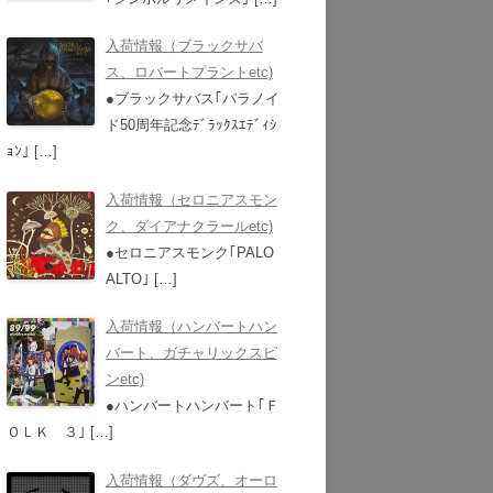
入荷情報（ブラックサバ
ス、ロバートプラントetc)
●ブラックサバス｢パラノイ
ド50周年記念ﾃﾞﾗｯｸｽｴﾃﾞｨｼ
ｮﾝ｣
[…]
入荷情報（セロニアスモン
ク、ダイアナクラールetc)
●セロニアスモンク｢PALO
ALTO｣
[…]
入荷情報（ハンバートハン
バート、ガチャリックスピ
ンetc)
●ハンバートハンバート｢Ｆ
ＯＬＫ ３｣
[…]
入荷情報（ダヴズ、オーロ