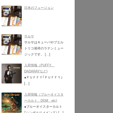
日本のフュージョン
サルサ
サルサはキューバやプエル
トリコ発祥のラテンミュー
ジックです。
[…]
入荷情報（PUFFY、
DADARAYなど)
●ＰＵＦＦＹ｢ＰＵＦＦＹ｣
[…]
入荷情報（ブルーオイスタ
ーカルト、DGM etc)
●ブルーオイスターカルト
｢シンボルリメインズ｣
[…]