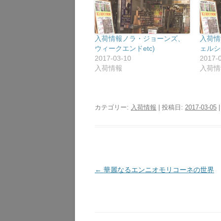
入荷情報ノラ・ジョーンズ、
入荷情
ウィークエンドetc)
ェルシー
2017-03-10
2017-
入荷情報
入荷情
カテゴリー:
入荷情報
| 投稿日:
2017-03-05
|
投
←
華麗なるエンニオモリコーネの世界
稿
ナ
ビ