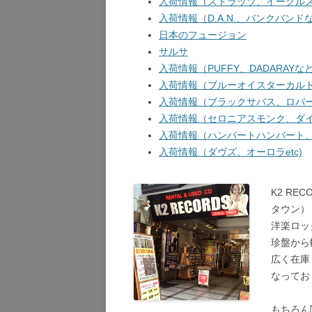
入荷情報（ストラッツ、イーグルス
入荷情報（D.A.N.、バンクバンドな
日本のフュージョン
サルサ
入荷情報（PUFFY、DADARAYなど
入荷情報（ブルーオイスターカルト、
入荷情報（ブラックサバス、ロバート
入荷情報（セロニアスモンク、ダイア
入荷情報（ハンバートハンバート、ガ
入荷情報（ダヴズ、オーロラetc)
K2 R
タウン）
洋楽ロッ
珍盤から
広く在庫
なってお
もちろん