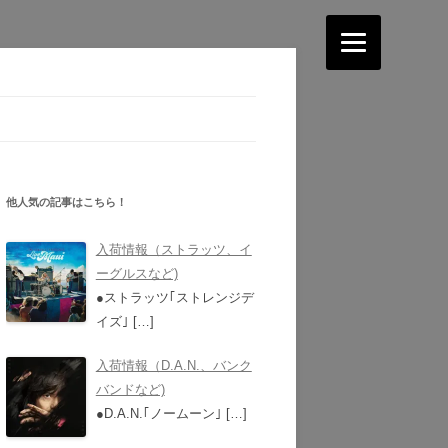
他人気の記事はこちら！
入荷情報（ストラッツ、イ
ーグルスなど)
●ストラッツ｢ストレンジデ
イズ｣
[…]
入荷情報（D.A.N.、バンク
バンドなど)
●D.A.N.｢ノームーン｣
[…]