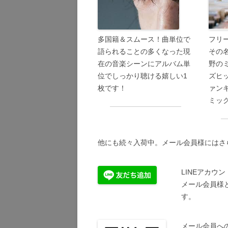
多国籍＆スムース！曲単位で
フリ
語られることの多くなった現
その
在の音楽シーンにアルバム単
野の
位でしっかり聴ける嬉しい1
ズヒ
枚です！
ァン
ミッ
他にも続々入荷中。メール会員様にはさ
LINEアカウ
メール会員様
す。
メール会員へ