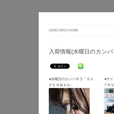
Here is the music you want!
K2RECORDS大阪日
K2RECORDS HOME
入荷情報(水曜日のカンパ
●水曜日のカンパネラ「ＳＵ
●サイ
ＰＥＲＭＡＮ」
ﾌﾞP-