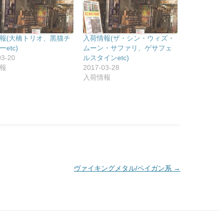
報(大橋トリオ、黒猫チ
入荷情報(ザ・シン・ウィズ・
etc)
ムーン・サファリ、ゲサフェ
03-20
ルスタインetc)
報
2017-03-28
入荷情報
ヴァイキングメタル/ペイガン系
→