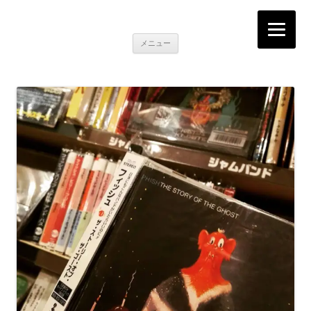
K2RECORDS大阪日本橋店
Here is the music you want!
コ
メニュー
ン
テ
ン
ツ
へ
移
動