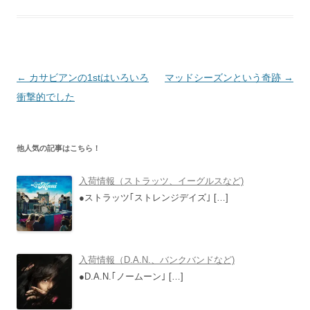
投
←
カサビアンの1stはいろいろ
マッドシーズンという奇跡
→
稿
衝撃的でした
ナ
ビ
他人気の記事はこちら！
ゲ
ー
入荷情報（ストラッツ、イーグルスなど)
シ
●ストラッツ｢ストレンジデイズ｣
[…]
ョ
ン
入荷情報（D.A.N.、バンクバンドなど)
●D.A.N.｢ノームーン｣
[…]