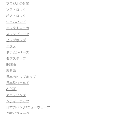
ブラジルの音楽
ソフトロック
ポストロック
ジャムバンド
エレクトロニカ
スワンプロック
ヒップホップ
テクノ
ドラムンベース
ダブステップ
歌謡曲
渋谷系
日本のヒップホップ
日本発ワールド
A-POP
アニメソング
シティーポップ
日本のパンク/ニューウェーブ
70年代フォーク