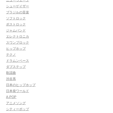
ニューウェーブ
シューゲイザー
ブラジルの音楽
ソフトロック
ポストロック
ジャムバンド
エレクトロニカ
スワンプロック
ヒップホップ
テクノ
ドラムンベース
ダブステップ
歌謡曲
渋谷系
日本のヒップホップ
日本発ワールド
A-POP
アニメソング
シティーポップ