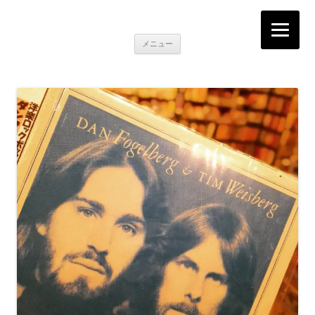
K2RECORDS大阪日本橋店
Here is the music you want!
コ
メニュー
ン
テ
ン
ツ
へ
移
動