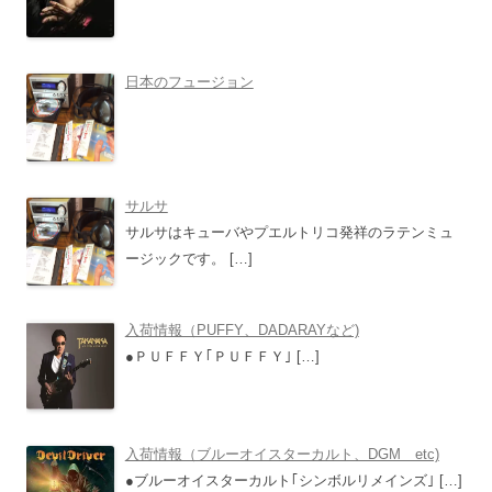
日本のフュージョン
サルサ
サルサはキューバやプエルトリコ発祥のラテンミュ
ージックです。
[…]
入荷情報（PUFFY、DADARAYなど)
●ＰＵＦＦＹ｢ＰＵＦＦＹ｣
[…]
入荷情報（ブルーオイスターカルト、DGM etc)
●ブルーオイスターカルト｢シンボルリメインズ｣
[…]