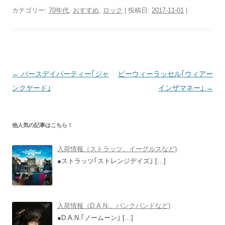
カテゴリー:
70年代
,
おすすめ
,
ロック
| 投稿日:
2017-11-01
|
投
←
バースデイパーティー｢ジャ
ピーウィーラッセル｢ウィアー
稿
ンクヤード｣
インザマネー｣
→
ナ
ビ
他人気の記事はこちら！
ゲ
ー
入荷情報（ストラッツ、イーグルスなど)
シ
●ストラッツ｢ストレンジデイズ｣
[…]
ョ
ン
入荷情報（D.A.N.、バンクバンドなど)
●D.A.N.｢ノームーン｣
[…]