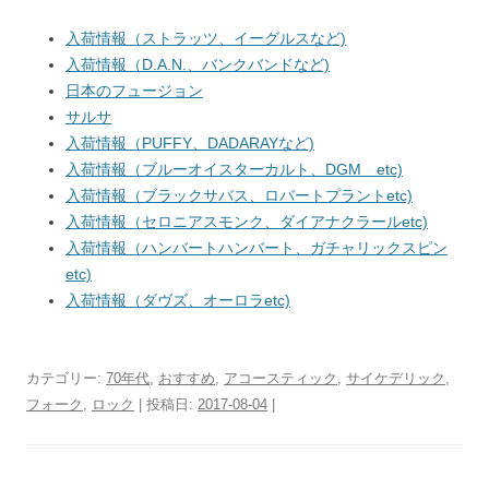
入荷情報（ストラッツ、イーグルスなど)
入荷情報（D.A.N.、バンクバンドなど)
日本のフュージョン
サルサ
入荷情報（PUFFY、DADARAYなど)
入荷情報（ブルーオイスターカルト、DGM etc)
入荷情報（ブラックサバス、ロバートプラントetc)
入荷情報（セロニアスモンク、ダイアナクラールetc)
入荷情報（ハンバートハンバート、ガチャリックスピン
etc)
入荷情報（ダヴズ、オーロラetc)
カテゴリー:
70年代
,
おすすめ
,
アコースティック
,
サイケデリック
,
フォーク
,
ロック
| 投稿日:
2017-08-04
|