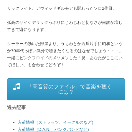
リックライト、デヴィッドギルモアも関わったソロ2作目。
孤高のサイケデリックっぷりにじわじわと切なさが何故か増し
てきて癖になります。
クーラーの効いた部屋より、うちわとか西瓜片手に昭和という
か70年代っぽい気分で聴きたくなるのはなぜでしょう・・・。
一緒にピンクフロイドのメソメソした「炎～あなたがここにい
てほしい」も合わせてどうぞ！
「高音質のファイル」で音楽を聴く
には？
過去記事
入荷情報（ストラッツ、イーグルスなど)
入荷情報（D.A.N.、バンクバンドなど)