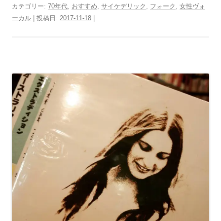
カテゴリー:
70年代
,
おすすめ
,
サイケデリック
,
フォーク
,
女性ヴォ
ーカル
| 投稿日:
2017-11-18
|