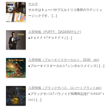
サルサ
サルサはキューバやプエルトリコ発祥のラテンミュ
ージックです。
[…]
入荷情報（PUFFY、DADARAYなど)
●ＰＵＦＦＹ｢ＰＵＦＦＹ｣
[…]
入荷情報（ブルーオイスターカルト、DGM etc)
●ブルーオイスターカルト｢シンボルリメインズ｣
[…]
入荷情報（ブラックサバス、ロバートプラントetc)
●ブラックサバス｢パラノイド50周年記念ﾃﾞﾗｯｸｽｴﾃﾞｨ
ｼｮﾝ｣
[…]