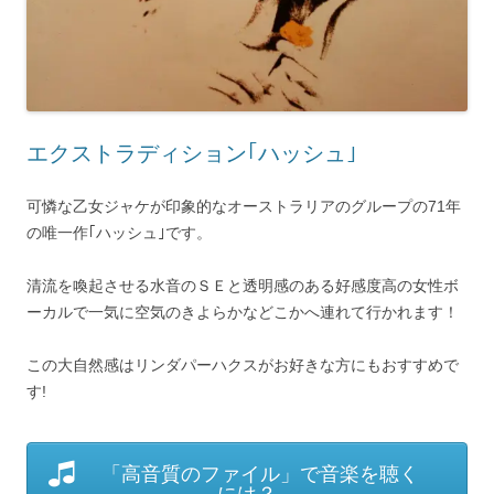
エクストラディション｢ハッシュ｣
可憐な乙女ジャケが印象的なオーストラリアのグループの71年
の唯一作｢ハッシュ｣です。
清流を喚起させる水音のＳＥと透明感のある好感度高の女性ボ
ーカルで一気に空気のきよらかなどこかへ連れて行かれます！
この大自然感はリンダパーハクスがお好きな方にもおすすめで
す!
「高音質のファイル」で音楽を聴く
には？