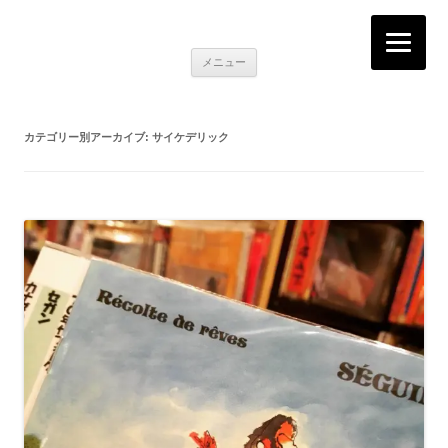
K2RECORDS大阪日本橋店
Here is the music you want!
コ
メニュー
ン
テ
ン
ツ
へ
カテゴリー別アーカイブ:
サイケデリック
移
動