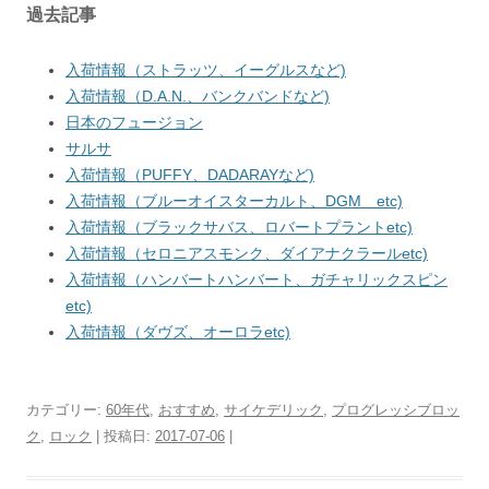
過去記事
入荷情報（ストラッツ、イーグルスなど)
入荷情報（D.A.N.、バンクバンドなど)
日本のフュージョン
サルサ
入荷情報（PUFFY、DADARAYなど)
入荷情報（ブルーオイスターカルト、DGM etc)
入荷情報（ブラックサバス、ロバートプラントetc)
入荷情報（セロニアスモンク、ダイアナクラールetc)
入荷情報（ハンバートハンバート、ガチャリックスピン
etc)
入荷情報（ダヴズ、オーロラetc)
カテゴリー:
60年代
,
おすすめ
,
サイケデリック
,
プログレッシブロッ
ク
,
ロック
| 投稿日:
2017-07-06
|