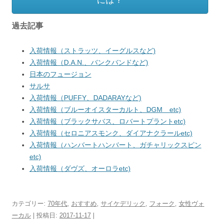
過去記事
入荷情報（ストラッツ、イーグルスなど)
入荷情報（D.A.N.、バンクバンドなど)
日本のフュージョン
サルサ
入荷情報（PUFFY、DADARAYなど)
入荷情報（ブルーオイスターカルト、DGM etc)
入荷情報（ブラックサバス、ロバートプラントetc)
入荷情報（セロニアスモンク、ダイアナクラールetc)
入荷情報（ハンバートハンバート、ガチャリックスピン
etc)
入荷情報（ダヴズ、オーロラetc)
カテゴリー:
70年代
,
おすすめ
,
サイケデリック
,
フォーク
,
女性ヴォ
ーカル
| 投稿日:
2017-11-17
|