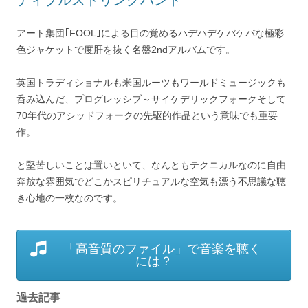
アート集団｢FOOL｣による目の覚めるハデハデケバケバな極彩
色ジャケットで度肝を抜く名盤2ndアルバムです。
英国トラディショナルも米国ルーツもワールドミュージックも
呑み込んだ、プログレッシブ～サイケデリックフォークそして
70年代のアシッドフォークの先駆的作品という意味でも重要
作。
と堅苦しいことは置いといて、なんともテクニカルなのに自由
奔放な雰囲気でどこかスピリチュアルな空気も漂う不思議な聴
き心地の一枚なのです。
「高音質のファイル」で音楽を聴く
には？
過去記事