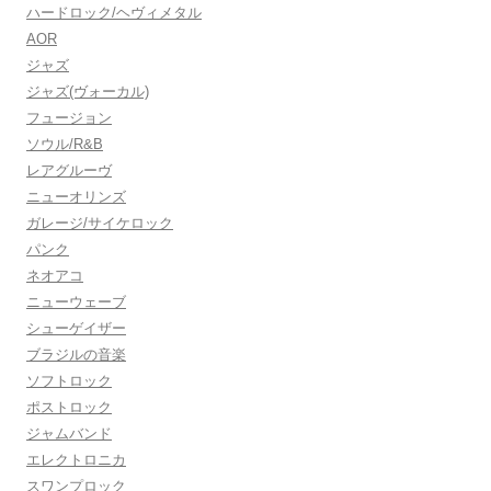
ハードロック/ヘヴィメタル
AOR
ジャズ
ジャズ(ヴォーカル)
フュージョン
ソウル/R&B
レアグルーヴ
ニューオリンズ
ガレージ/サイケロック
パンク
ネオアコ
ニューウェーブ
シューゲイザー
ブラジルの音楽
ソフトロック
ポストロック
ジャムバンド
エレクトロニカ
スワンプロック