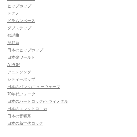
ヒップホップ
テクノ
ドラムンベース
ダブステップ
歌謡曲
渋谷系
日本のヒップホップ
日本発ワールド
A-POP
アニメソング
シティーポップ
日本のパンク/ニューウェーブ
70年代フォーク
日本のハードロック/ヘヴィメタル
日本のエレクトロニカ
日本の音響系
日本の新世代ロック