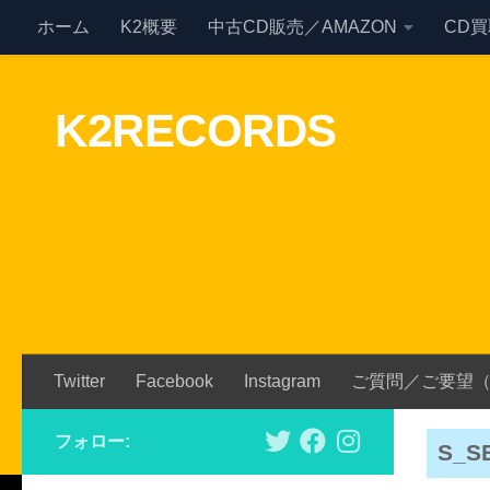
ホーム
K2概要
中古CD販売／AMAZON
CD
Skip to content
K2RECORDS
Twitter
Facebook
Instagram
ご質問／ご要望
フォロー:
S_S