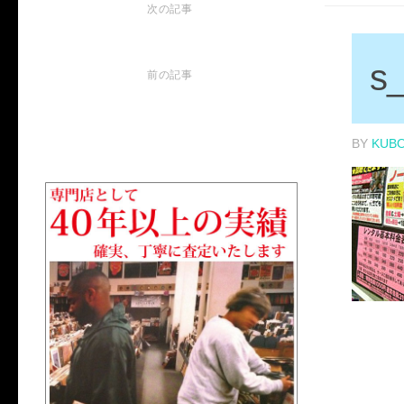
次の記事
s_
前の記事
BY
KUB