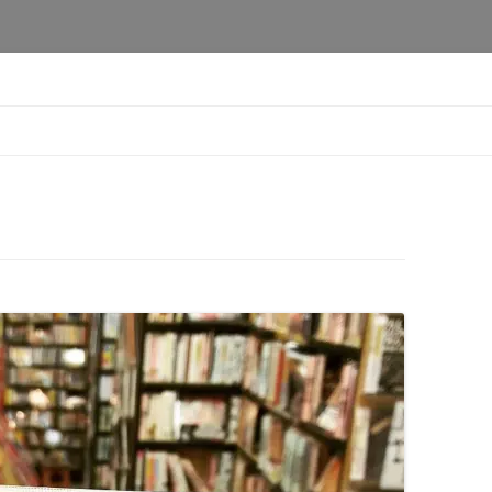
本橋店
コ
ン
テ
ン
ツ
へ
移
動