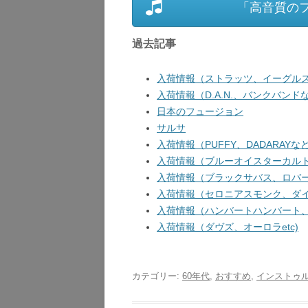
「高音質の
過去記事
入荷情報（ストラッツ、イーグルス
入荷情報（D.A.N.、バンクバンドな
日本のフュージョン
サルサ
入荷情報（PUFFY、DADARAYなど
入荷情報（ブルーオイスターカルト、
入荷情報（ブラックサバス、ロバート
入荷情報（セロニアスモンク、ダイア
入荷情報（ハンバートハンバート、ガ
入荷情報（ダヴズ、オーロラetc)
カテゴリー:
60年代
,
おすすめ
,
インストゥ