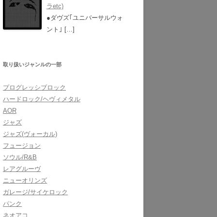
ラetc)
●ダヴズ｢ユニバーサルウォ
ント｣
[…]
取り扱いジャンルの一部
プログレッシブロック
ハードロック/ヘヴィメタル
AOR
ジャズ
ジャズ(ヴォーカル)
フュージョン
ソウル/R&B
レアグルーヴ
ニューオリンズ
ガレージ/サイケロック
パンク
ネオアコ