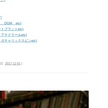
ど)
)
DGM etc)
プラントetc)
ナクラールetc)
チャリックスピンetc)
稿日:
2017-12-01
|