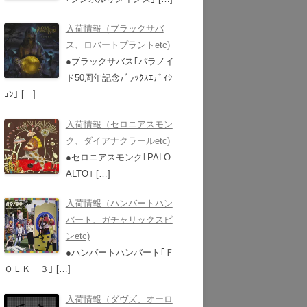
入荷情報（ブラックサバ
ス、ロバートプラントetc)
●ブラックサバス｢パラノイ
ド50周年記念ﾃﾞﾗｯｸｽｴﾃﾞｨｼ
ｮﾝ｣
[…]
入荷情報（セロニアスモン
ク、ダイアナクラールetc)
●セロニアスモンク｢PALO
ALTO｣
[…]
入荷情報（ハンバートハン
バート、ガチャリックスピ
ンetc)
●ハンバートハンバート｢Ｆ
ＯＬＫ ３｣
[…]
入荷情報（ダヴズ、オーロ