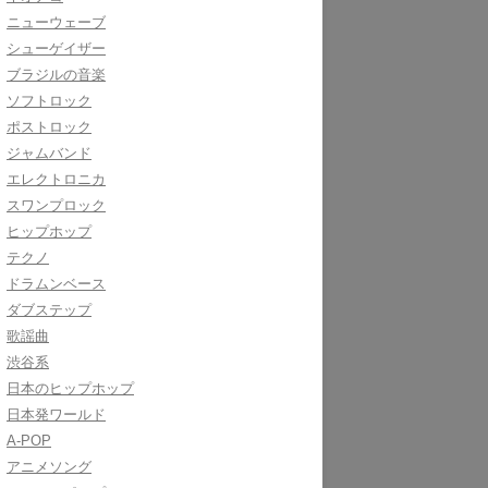
ニューウェーブ
シューゲイザー
ブラジルの音楽
ソフトロック
ポストロック
ジャムバンド
エレクトロニカ
スワンプロック
ヒップホップ
テクノ
ドラムンベース
ダブステップ
歌謡曲
渋谷系
日本のヒップホップ
日本発ワールド
A-POP
アニメソング