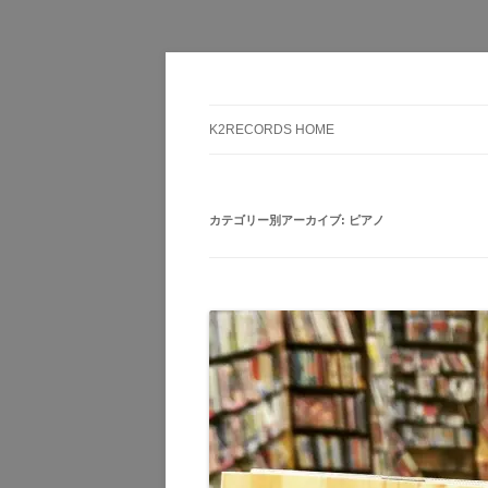
Here is the music you want!
K2RECORDS大阪日
K2RECORDS HOME
カテゴリー別アーカイブ:
ピアノ