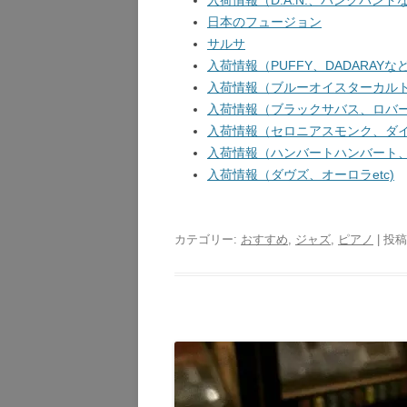
入荷情報（D.A.N.、バンクバンドな
日本のフュージョン
サルサ
入荷情報（PUFFY、DADARAYなど
入荷情報（ブルーオイスターカルト、
入荷情報（ブラックサバス、ロバート
入荷情報（セロニアスモンク、ダイア
入荷情報（ハンバートハンバート、ガ
入荷情報（ダヴズ、オーロラetc)
カテゴリー:
おすすめ
,
ジャズ
,
ピアノ
| 投