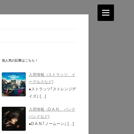
他人気の記事はこちら！
入荷情報（ストラッツ、イ
ーグルスなど)
●ストラッツ｢ストレンジデ
イズ｣
[…]
入荷情報（D.A.N.、バンク
バンドなど)
●D.A.N.｢ノームーン｣
[…]