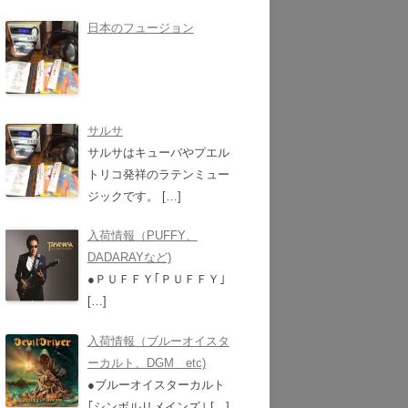
日本のフュージョン
サルサ
サルサはキューバやプエル
トリコ発祥のラテンミュー
ジックです。
[…]
入荷情報（PUFFY、
DADARAYなど)
●ＰＵＦＦＹ｢ＰＵＦＦＹ｣
[…]
入荷情報（ブルーオイスタ
ーカルト、DGM etc)
●ブルーオイスターカルト
｢シンボルリメインズ｣
[…]