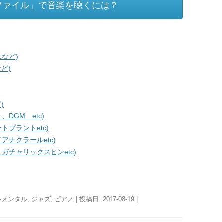
ファイル」で音楽を聴くには？
など)
ど)
)
DGM etc)
プラントetc)
ナクラールetc)
チャリックスピンetc)
ルメンタル
,
ジャズ
,
ピアノ
| 投稿日:
2017-08-19
|