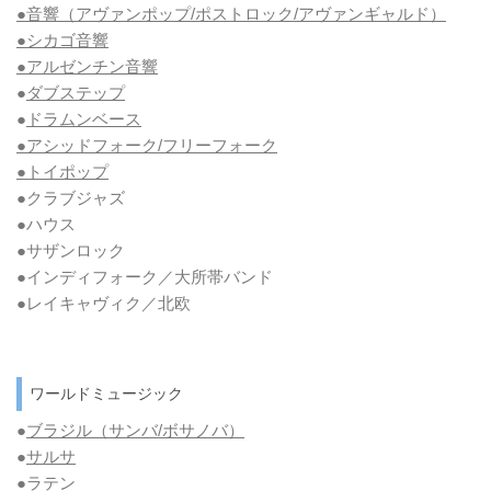
●音響（アヴァンポップ/ポストロック/アヴァンギャルド）
●シカゴ音響
●アルゼンチン音響
●
ダブステップ
●
ドラムンベース
●アシッドフォーク/フリーフォーク
●トイポップ
●クラブジャズ
●ハウス
●サザンロック
●インディフォーク／大所帯バンド
●レイキャヴィク／北欧
ワールドミュージック
●
ブラジル（サンバ/ボサノバ）
●
サルサ
●ラテン