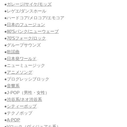
●
ガレージ/サイケ/モッズ
●レゲエ/ダンスホール
●ハードコア/メロコア/エモコア
●
日本のフュージョン
●
80’Sパンク/ニューウェーブ
●
70’Sフォーク/ロック
●グループサウンズ
●
歌謡曲
●
日本発ワールド
●ニューミュージック
●
アニメソング
●プログレッシブロック
●
音響系
●J-POP（男性・女性）
●
渋谷系/ネオ渋谷系
●
シティーポップ
●テクノポップ
●
A-POP
●Vロック
（ヴィジュアル系）