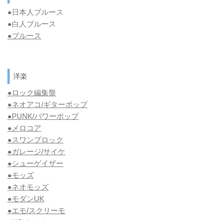
●日本人ブルース
●白人ブルース
●
ブルース
洋楽
●ロック編集盤
●ネオアコ/ギターポップ
●
PUNK/パワーポップ
●メロコア
●スワンプロック
●ガレージ/サイケ
●シューゲイザー
●モッズ
●ネオモッズ
●モダンUK
●エモ/スクリーモ