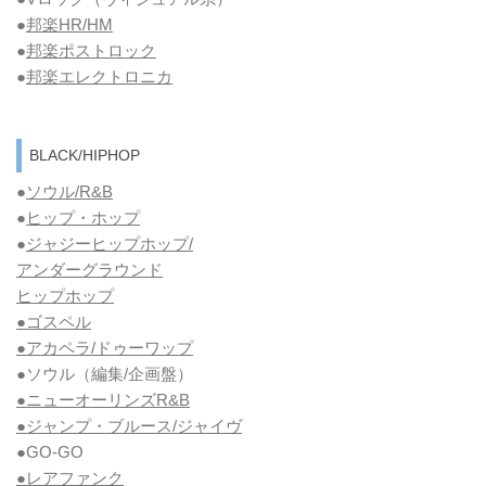
●
邦楽HR/HM
●
邦楽ポストロック
●
邦楽エレクトロニカ
BLACK/HIPHOP
●
ソウル/R&B
●
ヒップ・ホップ
●
ジャジーヒップホップ/
アンダーグラウンド
ヒップホップ
●ゴスペル
●アカペラ/ドゥーワップ
●ソウル
（編集/企画盤）
●ニューオーリンズR&B
●ジャンプ・ブルース/ジャイヴ
●GO-GO
●レアファンク