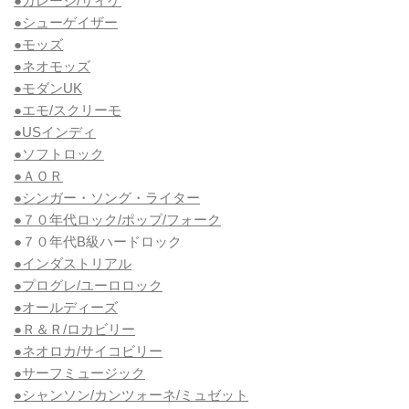
●ガレージ/サイケ
●シューゲイザー
●モッズ
●ネオモッズ
●モダンUK
●エモ/スクリーモ
●USインディ
●ソフトロック
●ＡＯＲ
●シンガー・ソング・ライター
●７０年代ロック/ポップ/フォーク
●７０年代B級ハードロック
●インダストリアル
●プログレ/ユーロロック
●オールディーズ
●Ｒ＆Ｒ/ロカビリー
●ネオロカ/サイコビリー
●サーフミュージック
●シャンソン/カンツォーネ/ミュゼット