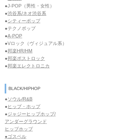
●J-POP（男性・女性）
●
渋谷系/ネオ渋谷系
●
シティーポップ
●テクノポップ
●
A-POP
●Vロック
（ヴィジュアル系）
●
邦楽HR/HM
●
邦楽ポストロック
●
邦楽エレクトロニカ
BLACK/HIPHOP
●
ソウル/R&B
●
ヒップ・ホップ
●
ジャジーヒップホップ/
アンダーグラウンド
ヒップホップ
●ゴスペル