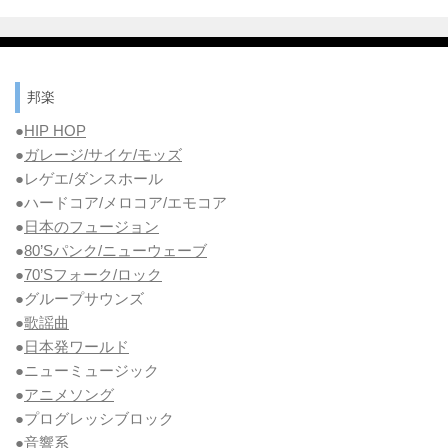
邦楽
●
HIP HOP
●
ガレージ/サイケ/モッズ
●レゲエ/ダンスホール
●ハードコア/メロコア/エモコア
●
日本のフュージョン
●
80’Sパンク/ニューウェーブ
●
70’Sフォーク/ロック
●グループサウンズ
●
歌謡曲
●
日本発ワールド
●ニューミュージック
●
アニメソング
●プログレッシブロック
●
音響系