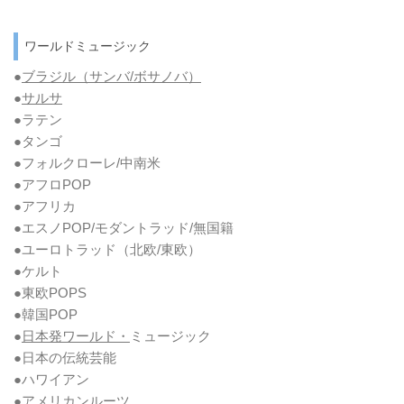
ワールドミュージック
●
ブラジル（サンバ/ボサノバ）
●
サルサ
●ラテン
●タンゴ
●フォルクローレ/中南米
●アフロPOP
●アフリカ
●エスノPOP/モダントラッド/無国籍
●ユーロトラッド（北欧/東欧）
●ケルト
●東欧POPS
●韓国POP
●
日本発ワールド・
ミュージック
●日本の伝統芸能
●ハワイアン
●アメリカンルーツ