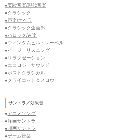
●実験音楽/現代音楽
●クラシック
●声楽/オペラ
●クラシック企画盤
●バロック/古楽
●ウィンダムヒル・レーベル
●イージーリスニング
●リラクゼーション
●エコロジーサウンド
●ポストクラシカル
●クワイエット＆メロウ
サントラ／効果音
●
アニメソング
●洋画サントラ
●邦画サントラ
●ゲーム音楽