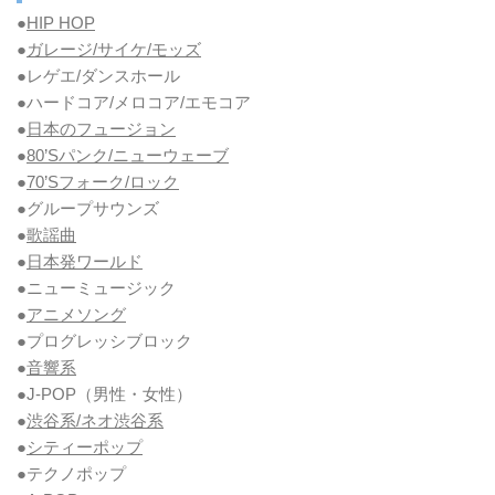
●
HIP HOP
●
ガレージ/サイケ/モッズ
●レゲエ/ダンスホール
●ハードコア/メロコア/エモコア
●
日本のフュージョン
●
80’Sパンク/ニューウェーブ
●
70’Sフォーク/ロック
●グループサウンズ
●
歌謡曲
●
日本発ワールド
●ニューミュージック
●
アニメソング
●プログレッシブロック
●
音響系
●J-POP（男性・女性）
●
渋谷系/ネオ渋谷系
●
シティーポップ
●テクノポップ