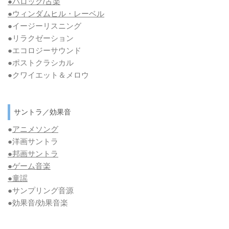
●バロック/古楽
●ウィンダムヒル・レーベル
●イージーリスニング
●リラクゼーション
●エコロジーサウンド
●ポストクラシカル
●クワイエット＆メロウ
サントラ／効果音
●
アニメソング
●洋画サントラ
●邦画サントラ
●ゲーム音楽
●童謡
●サンプリング音源
●効果音/効果音楽