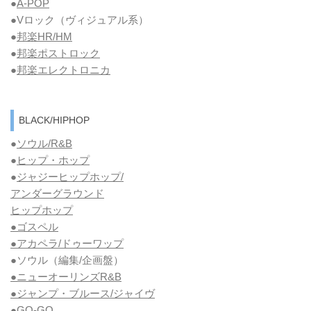
●
A-POP
●Vロック
（ヴィジュアル系）
●
邦楽HR/HM
●
邦楽ポストロック
●
邦楽エレクトロニカ
BLACK/HIPHOP
●
ソウル/R&B
●
ヒップ・ホップ
●
ジャジーヒップホップ/
アンダーグラウンド
ヒップホップ
●ゴスペル
●アカペラ/ドゥーワップ
●ソウル
（編集/企画盤）
●ニューオーリンズR&B
●ジャンプ・ブルース/ジャイヴ
●GO-GO