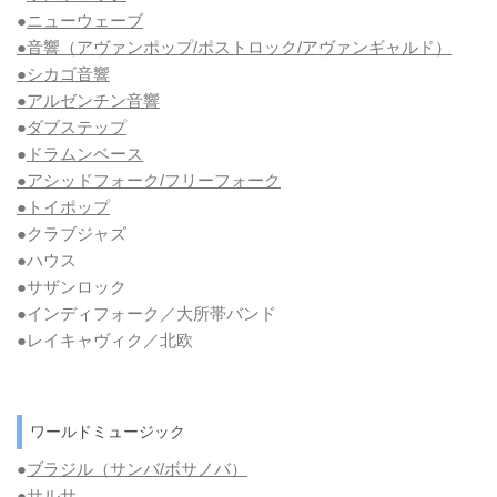
●
ニューウェーブ
●音響（アヴァンポップ/ポストロック/アヴァンギャルド）
●シカゴ音響
●アルゼンチン音響
●
ダブステップ
●
ドラムンベース
●アシッドフォーク/フリーフォーク
●トイポップ
●クラブジャズ
●ハウス
●サザンロック
●インディフォーク／大所帯バンド
●レイキャヴィク／北欧
ワールドミュージック
●
ブラジル（サンバ/ボサノバ）
●
サルサ