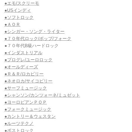
●エモ/スクリーモ
●USインディ
●ソフトロック
●ＡＯＲ
●シンガー・ソング・ライター
●７０年代ロック/ポップ/フォーク
●７０年代B級ハードロック
●インダストリアル
●プログレ/ユーロロック
●オールディーズ
●Ｒ＆Ｒ/ロカビリー
●ネオロカ/サイコビリー
●サーフミュージック
●シャンソン/カンツォーネ/ミュゼット
●ヨーロピアンＰＯＰ
●フォークミュージック
●カントリー＆ウェスタン
●ルーツテクノ
●
ポストロック