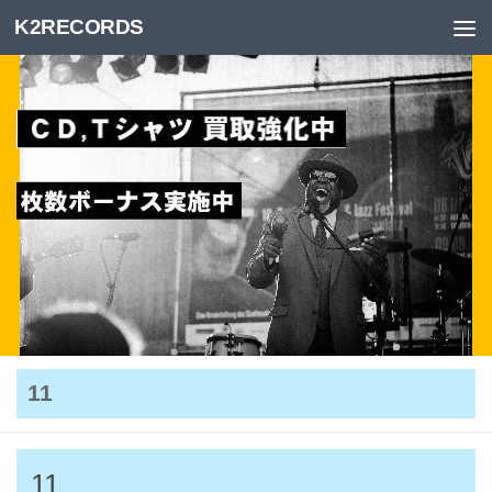
K2RECORDS
Skip to content
11
11