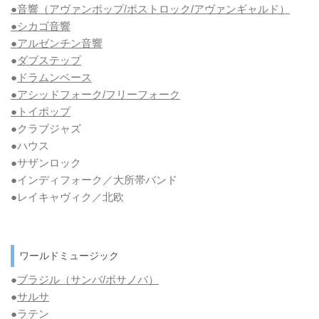
●音響（アヴァンポップ/ポストロック/アヴァンギャルド）
●シカゴ音響
●アルゼンチン音響
●
ダブステップ
●
ドラムンベース
●アシッドフォーク/フリーフォーク
●トイポップ
●クラブジャズ
●ハウス
●サザンロック
●インディフォーク／大所帯バンド
●レイキャヴィク／北欧
ワールドミュージック
●
ブラジル（サンバ/ボサノバ）
●
サルサ
●ラテン