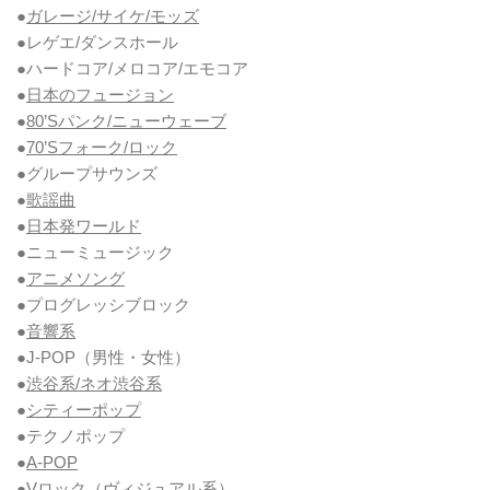
●
ガレージ/サイケ/モッズ
●レゲエ/ダンスホール
●ハードコア/メロコア/エモコア
●
日本のフュージョン
●
80’Sパンク/ニューウェーブ
●
70’Sフォーク/ロック
●グループサウンズ
●
歌謡曲
●
日本発ワールド
●ニューミュージック
●
アニメソング
●プログレッシブロック
●
音響系
●J-POP（男性・女性）
●
渋谷系/ネオ渋谷系
●
シティーポップ
●テクノポップ
●
A-POP
●Vロック
（ヴィジュアル系）