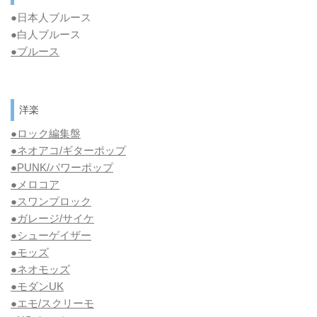
●日本人ブルース
●白人ブルース
●
ブルース
洋楽
●ロック編集盤
●ネオアコ/ギターポップ
●
PUNK/パワーポップ
●メロコア
●スワンプロック
●ガレージ/サイケ
●シューゲイザー
●モッズ
●ネオモッズ
●モダンUK
●エモ/スクリーモ