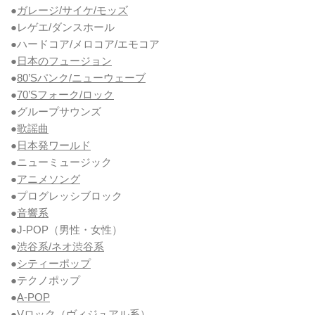
●
ガレージ/サイケ/モッズ
●レゲエ/ダンスホール
●ハードコア/メロコア/エモコア
●
日本のフュージョン
●
80’Sパンク/ニューウェーブ
●
70’Sフォーク/ロック
●グループサウンズ
●
歌謡曲
●
日本発ワールド
●ニューミュージック
●
アニメソング
●プログレッシブロック
●
音響系
●J-POP（男性・女性）
●
渋谷系/ネオ渋谷系
●
シティーポップ
●テクノポップ
●
A-POP
●Vロック
（ヴィジュアル系）