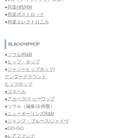
●
邦楽HR/HM
●
邦楽ポストロック
●
邦楽エレクトロニカ
BLACK/HIPHOP
●
ソウル/R&B
●
ヒップ・ホップ
●
ジャジーヒップホップ/
アンダーグラウンド
ヒップホップ
●ゴスペル
●アカペラ/ドゥーワップ
●ソウル
（編集/企画盤）
●ニューオーリンズR&B
●ジャンプ・ブルース/ジャイヴ
●GO-GO
●レアファンク