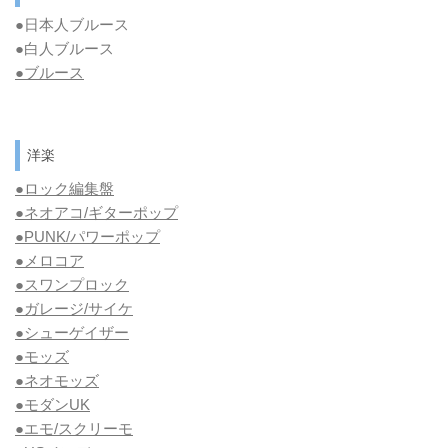
●日本人ブルース
●白人ブルース
●
ブルース
洋楽
●ロック編集盤
●ネオアコ/ギターポップ
●
PUNK/パワーポップ
●メロコア
●スワンプロック
●ガレージ/サイケ
●シューゲイザー
●モッズ
●ネオモッズ
●モダンUK
●エモ/スクリーモ