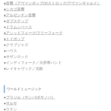
●音響（アヴァンポップ/ポストロック/アヴァンギャルド）
●シカゴ音響
●アルゼンチン音響
●
ダブステップ
●
ドラムンベース
●アシッドフォーク/フリーフォーク
●トイポップ
●クラブジャズ
●ハウス
●サザンロック
●インディフォーク／大所帯バンド
●レイキャヴィク／北欧
ワールドミュージック
●
ブラジル（サンバ/ボサノバ）
●
サルサ
●ラテン