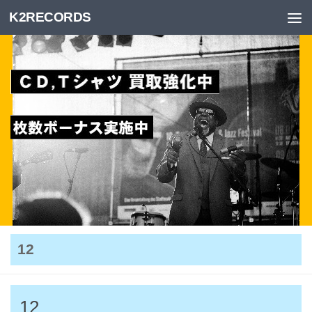
K2RECORDS
Skip to content
12
12