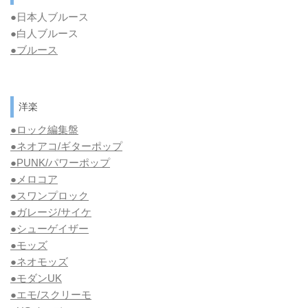
●日本人ブルース
●白人ブルース
●
ブルース
洋楽
●ロック編集盤
●ネオアコ/ギターポップ
●
PUNK/パワーポップ
●メロコア
●スワンプロック
●ガレージ/サイケ
●シューゲイザー
●モッズ
●ネオモッズ
●モダンUK
●エモ/スクリーモ