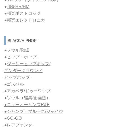
●
邦楽HR/HM
●
邦楽ポストロック
●
邦楽エレクトロニカ
BLACK/HIPHOP
●
ソウル/R&B
●
ヒップ・ホップ
●
ジャジーヒップホップ/
アンダーグラウンド
ヒップホップ
●ゴスペル
●アカペラ/ドゥーワップ
●ソウル
（編集/企画盤）
●ニューオーリンズR&B
●ジャンプ・ブルース/ジャイヴ
●GO-GO
●レアファンク