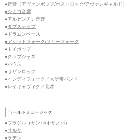
●音響（アヴァンポップ/ポストロック/アヴァンギャルド）
●シカゴ音響
●アルゼンチン音響
●
ダブステップ
●
ドラムンベース
●アシッドフォーク/フリーフォーク
●トイポップ
●クラブジャズ
●ハウス
●サザンロック
●インディフォーク／大所帯バンド
●レイキャヴィク／北欧
ワールドミュージック
●
ブラジル（サンバ/ボサノバ）
●
サルサ
●ラテン