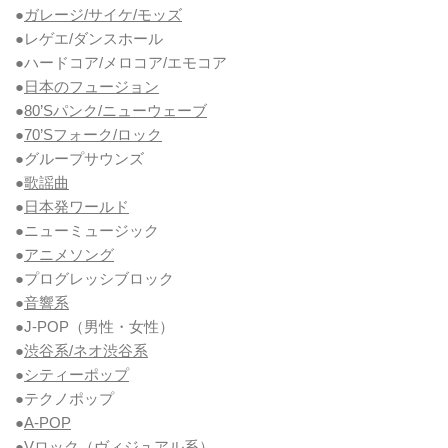
●
ガレージ/サイケ/モッズ
●レゲエ/ダンスホール
●ハードコア/メロコア/エモコア
●
日本のフュージョン
●
80’Sパンク/ニューウェーブ
●
70’Sフォーク/ロック
●グループサウンズ
●
歌謡曲
●
日本発ワールド
●ニューミュージック
●
アニメソング
●プログレッシブロック
●
音響系
●J-POP（男性・女性）
●
渋谷系/ネオ渋谷系
●
シティーポップ
●テクノポップ
●
A-POP
●Vロック
（ヴィジュアル系）