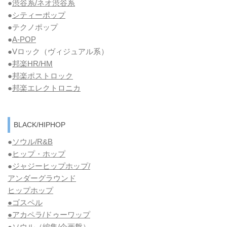
●
渋谷系/ネオ渋谷系
●
シティーポップ
●テクノポップ
●
A-POP
●Vロック
（ヴィジュアル系）
●
邦楽HR/HM
●
邦楽ポストロック
●
邦楽エレクトロニカ
BLACK/HIPHOP
●
ソウル/R&B
●
ヒップ・ホップ
●
ジャジーヒップホップ/
アンダーグラウンド
ヒップホップ
●ゴスペル
●アカペラ/ドゥーワップ
●ソウル
（編集/企画盤）