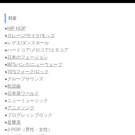
邦楽
●
HIP HOP
●
ガレージ/サイケ/モッズ
●レゲエ/ダンスホール
●ハードコア/メロコア/エモコア
●
日本のフュージョン
●
80’Sパンク/ニューウェーブ
●
70’Sフォーク/ロック
●グループサウンズ
●
歌謡曲
●
日本発ワールド
●ニューミュージック
●
アニメソング
●プログレッシブロック
●
音響系
●J-POP（男性・女性）