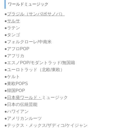
ワールドミュージック
●
ブラジル（サンバ/ボサノバ）
●
サルサ
●ラテン
●タンゴ
●フォルクローレ/中南米
●アフロPOP
●アフリカ
●エスノPOP/モダントラッド/無国籍
●ユーロトラッド（北欧/東欧）
●ケルト
●東欧POPS
●韓国POP
●
日本発ワールド・
ミュージック
●日本の伝統芸能
●ハワイアン
●アメリカンルーツ
●テックス・メックス/ザディコ/ケイジャン