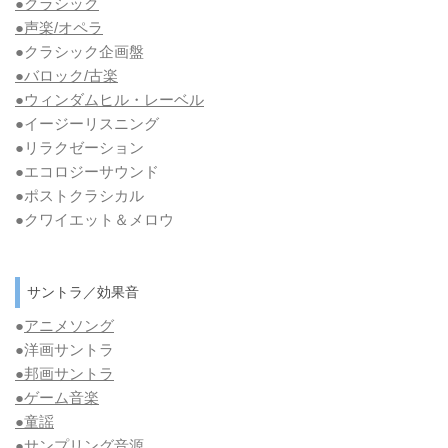
●クラシック
●声楽/オペラ
●クラシック企画盤
●バロック/古楽
●ウィンダムヒル・レーベル
●イージーリスニング
●リラクゼーション
●エコロジーサウンド
●ポストクラシカル
●クワイエット＆メロウ
サントラ／効果音
●
アニメソング
●洋画サントラ
●邦画サントラ
●ゲーム音楽
●童謡
●サンプリング音源