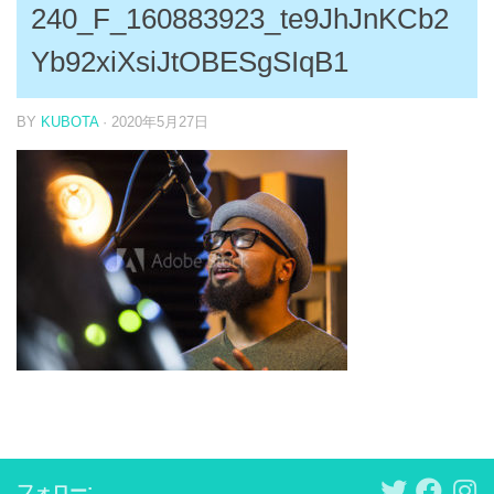
240_F_160883923_te9JhJnKCb2
Yb92xiXsiJtOBESgSIqB1
BY
KUBOTA
·
2020年5月27日
フォロー: