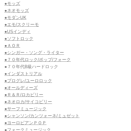
●モッズ
●ネオモッズ
●モダンUK
●エモ/スクリーモ
●USインディ
●ソフトロック
●ＡＯＲ
●シンガー・ソング・ライター
●７０年代ロック/ポップ/フォーク
●７０年代B級ハードロック
●インダストリアル
●プログレ/ユーロロック
●オールディーズ
●Ｒ＆Ｒ/ロカビリー
●ネオロカ/サイコビリー
●サーフミュージック
●シャンソン/カンツォーネ/ミュゼット
●ヨーロピアンＰＯＰ
●フォークミュージック