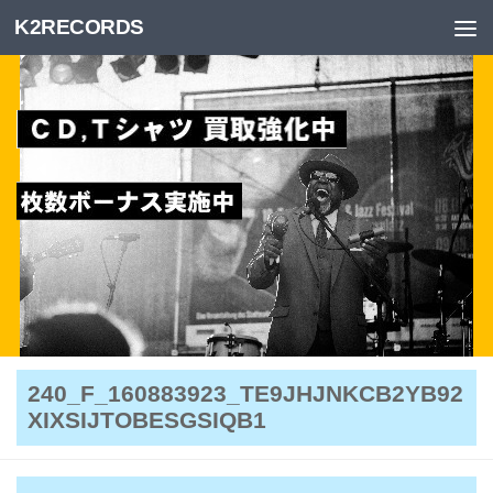
K2RECORDS
Skip to content
240_F_160883923_TE9JHJNKCB2YB92
XIXSIJTOBESGSIQB1