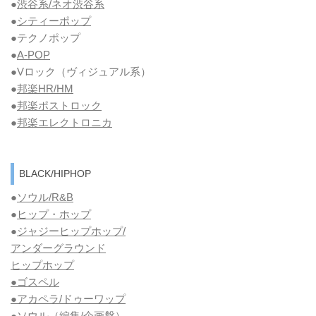
●
渋谷系/ネオ渋谷系
●
シティーポップ
●テクノポップ
●
A-POP
●Vロック
（ヴィジュアル系）
●
邦楽HR/HM
●
邦楽ポストロック
●
邦楽エレクトロニカ
BLACK/HIPHOP
●
ソウル/R&B
●
ヒップ・ホップ
●
ジャジーヒップホップ/
アンダーグラウンド
ヒップホップ
●ゴスペル
●アカペラ/ドゥーワップ
●ソウル
（編集/企画盤）