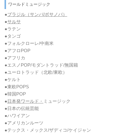
ワールドミュージック
●
ブラジル（サンバ/ボサノバ）
●
サルサ
●ラテン
●タンゴ
●フォルクローレ/中南米
●アフロPOP
●アフリカ
●エスノPOP/モダントラッド/無国籍
●ユーロトラッド（北欧/東欧）
●ケルト
●東欧POPS
●韓国POP
●
日本発ワールド・
ミュージック
●日本の伝統芸能
●ハワイアン
●アメリカンルーツ
●テックス・メックス/ザディコ/ケイジャン