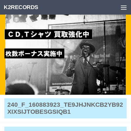
K2RECORDS
Skip to content
240_F_160883923_TE9JHJNKCB2YB92
XIXSIJTOBESGSIQB1