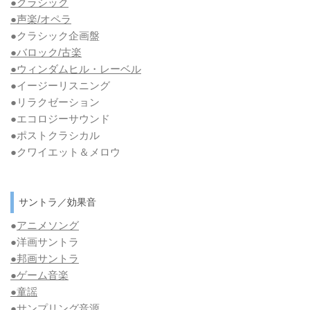
●クラシック
●声楽/オペラ
●クラシック企画盤
●バロック/古楽
●ウィンダムヒル・レーベル
●イージーリスニング
●リラクゼーション
●エコロジーサウンド
●ポストクラシカル
●クワイエット＆メロウ
サントラ／効果音
●
アニメソング
●洋画サントラ
●邦画サントラ
●ゲーム音楽
●童謡
●サンプリング音源