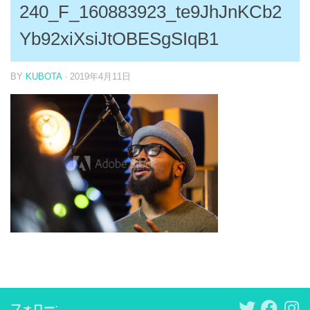
240_F_160883923_te9JhJnKCb2
Yb92xiXsiJtOBESgSIqB1
BY
KUBOTA
·
2019年4月11日
フォロー: