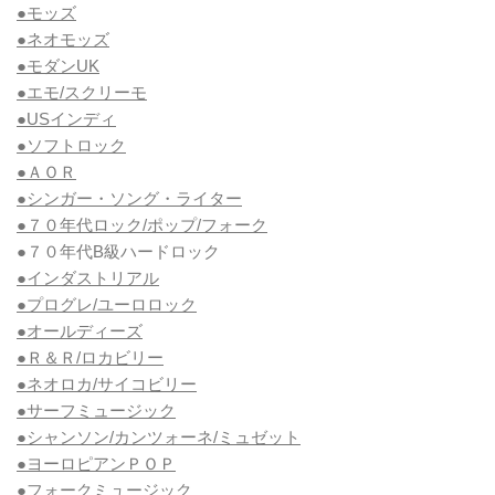
●モッズ
●ネオモッズ
●モダンUK
●エモ/スクリーモ
●USインディ
●ソフトロック
●ＡＯＲ
●シンガー・ソング・ライター
●７０年代ロック/ポップ/フォーク
●７０年代B級ハードロック
●インダストリアル
●プログレ/ユーロロック
●オールディーズ
●Ｒ＆Ｒ/ロカビリー
●ネオロカ/サイコビリー
●サーフミュージック
●シャンソン/カンツォーネ/ミュゼット
●ヨーロピアンＰＯＰ
●フォークミュージック