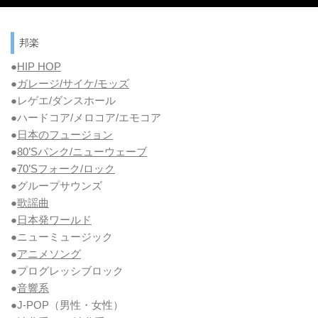
邦楽
●
HIP HOP
●
ガレージ/サイケ/モッズ
●レゲエ/ダンスホール
●ハードコア/メロコア/エモコア
●
日本のフュージョン
●
80’Sパンク/ニューウェーブ
●
70’Sフォーク/ロック
●グループサウンズ
●
歌謡曲
●
日本発ワールド
●ニューミュージック
●
アニメソング
●プログレッシブロック
●
音響系
●J-POP（男性・女性）