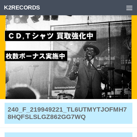
K2RECORDS
Skip to content
240_F_219949221_TL6UTMYTJOFMH7
8HQFSLSLGZ862GG7WQ