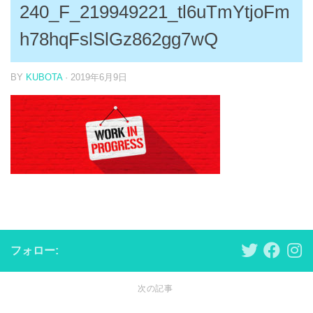
240_F_219949221_tl6uTmYtjoFm
h78hqFslSlGz862gg7wQ
BY
KUBOTA
·
2019年6月9日
フォロー:
次の記事