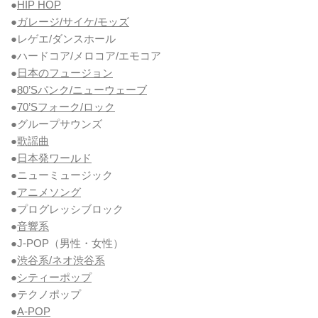
●
HIP HOP
●
ガレージ/サイケ/モッズ
●レゲエ/ダンスホール
●ハードコア/メロコア/エモコア
●
日本のフュージョン
●
80’Sパンク/ニューウェーブ
●
70’Sフォーク/ロック
●グループサウンズ
●
歌謡曲
●
日本発ワールド
●ニューミュージック
●
アニメソング
●プログレッシブロック
●
音響系
●J-POP（男性・女性）
●
渋谷系/ネオ渋谷系
●
シティーポップ
●テクノポップ
●
A-POP