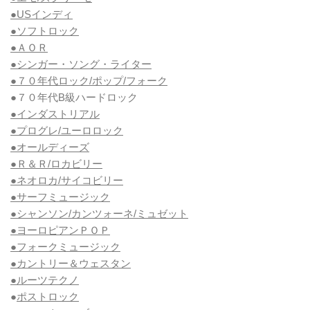
●USインディ
●ソフトロック
●ＡＯＲ
●シンガー・ソング・ライター
●７０年代ロック/ポップ/フォーク
●７０年代B級ハードロック
●インダストリアル
●プログレ/ユーロロック
●オールディーズ
●Ｒ＆Ｒ/ロカビリー
●ネオロカ/サイコビリー
●サーフミュージック
●シャンソン/カンツォーネ/ミュゼット
●ヨーロピアンＰＯＰ
●フォークミュージック
●カントリー＆ウェスタン
●ルーツテクノ
●
ポストロック