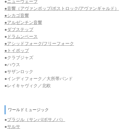
●
ニューウェーブ
●音響（アヴァンポップ/ポストロック/アヴァンギャルド）
●シカゴ音響
●アルゼンチン音響
●
ダブステップ
●
ドラムンベース
●アシッドフォーク/フリーフォーク
●トイポップ
●クラブジャズ
●ハウス
●サザンロック
●インディフォーク／大所帯バンド
●レイキャヴィク／北欧
ワールドミュージック
●
ブラジル（サンバ/ボサノバ）
●
サルサ