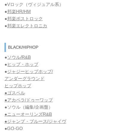
●Vロック
（ヴィジュアル系）
●
邦楽HR/HM
●
邦楽ポストロック
●
邦楽エレクトロニカ
BLACK/HIPHOP
●
ソウル/R&B
●
ヒップ・ホップ
●
ジャジーヒップホップ/
アンダーグラウンド
ヒップホップ
●ゴスペル
●アカペラ/ドゥーワップ
●ソウル
（編集/企画盤）
●ニューオーリンズR&B
●ジャンプ・ブルース/ジャイヴ
●GO-GO