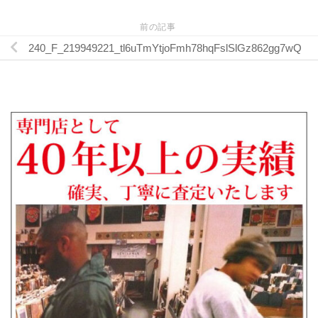
前の記事
240_F_219949221_tl6uTmYtjoFmh78hqFslSlGz862gg7wQ