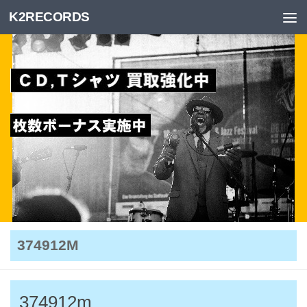
K2RECORDS
Skip to content
374912M
374912m