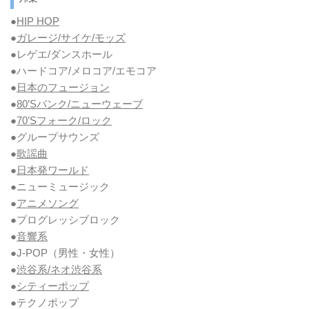
●
HIP HOP
●
ガレージ/サイケ/モッズ
●レゲエ/ダンスホール
●ハードコア/メロコア/エモコア
●
日本のフュージョン
●
80’Sパンク/ニューウェーブ
●
70’Sフォーク/ロック
●グループサウンズ
●
歌謡曲
●
日本発ワールド
●ニューミュージック
●
アニメソング
●プログレッシブロック
●
音響系
●J-POP（男性・女性）
●
渋谷系/ネオ渋谷系
●
シティーポップ
●テクノポップ