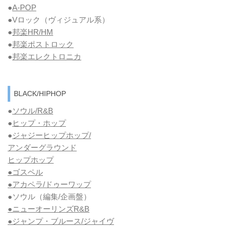
●
A-POP
●Vロック
（ヴィジュアル系）
●
邦楽HR/HM
●
邦楽ポストロック
●
邦楽エレクトロニカ
BLACK/HIPHOP
●
ソウル/R&B
●
ヒップ・ホップ
●
ジャジーヒップホップ/
アンダーグラウンド
ヒップホップ
●ゴスペル
●アカペラ/ドゥーワップ
●ソウル
（編集/企画盤）
●ニューオーリンズR&B
●ジャンプ・ブルース/ジャイヴ