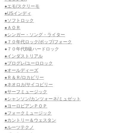
●エモ/スクリーモ
●USインディ
●ソフトロック
●ＡＯＲ
●シンガー・ソング・ライター
●７０年代ロック/ポップ/フォーク
●７０年代B級ハードロック
●インダストリアル
●プログレ/ユーロロック
●オールディーズ
●Ｒ＆Ｒ/ロカビリー
●ネオロカ/サイコビリー
●サーフミュージック
●シャンソン/カンツォーネ/ミュゼット
●ヨーロピアンＰＯＰ
●フォークミュージック
●カントリー＆ウェスタン
●ルーツテクノ