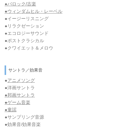
●バロック/古楽
●ウィンダムヒル・レーベル
●イージーリスニング
●リラクゼーション
●エコロジーサウンド
●ポストクラシカル
●クワイエット＆メロウ
サントラ／効果音
●
アニメソング
●洋画サントラ
●邦画サントラ
●ゲーム音楽
●童謡
●サンプリング音源
●効果音/効果音楽