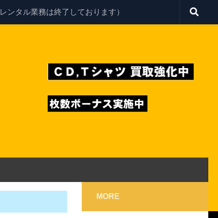
レンタル業務は終了しております）
MORE