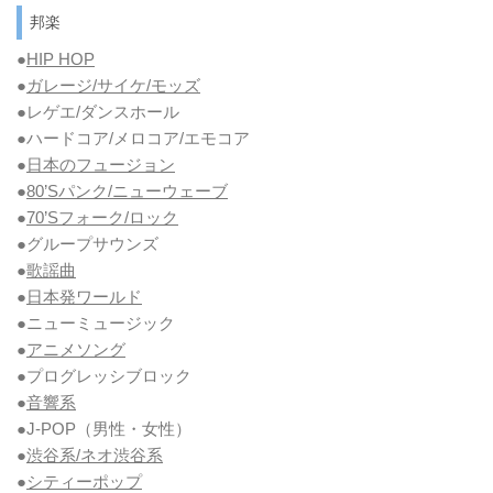
邦楽
●
HIP HOP
●
ガレージ/サイケ/モッズ
●レゲエ/ダンスホール
●ハードコア/メロコア/エモコア
●
日本のフュージョン
●
80’Sパンク/ニューウェーブ
●
70’Sフォーク/ロック
●グループサウンズ
●
歌謡曲
●
日本発ワールド
●ニューミュージック
●
アニメソング
●プログレッシブロック
●
音響系
●J-POP（男性・女性）
●
渋谷系/ネオ渋谷系
●
シティーポップ