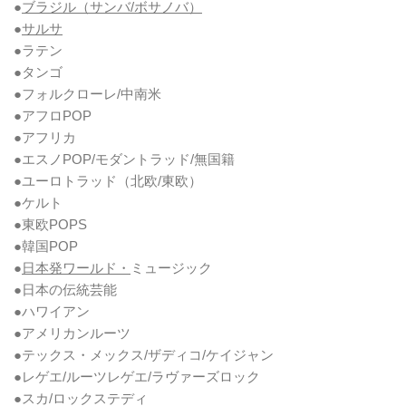
●
ブラジル（サンバ/ボサノバ）
●
サルサ
●ラテン
●タンゴ
●フォルクローレ/中南米
●アフロPOP
●アフリカ
●エスノPOP/モダントラッド/無国籍
●ユーロトラッド（北欧/東欧）
●ケルト
●東欧POPS
●韓国POP
●
日本発ワールド・
ミュージック
●日本の伝統芸能
●ハワイアン
●アメリカンルーツ
●テックス・メックス/ザディコ/ケイジャン
●レゲエ/ルーツレゲエ/ラヴァーズロック
●スカ/ロックステディ