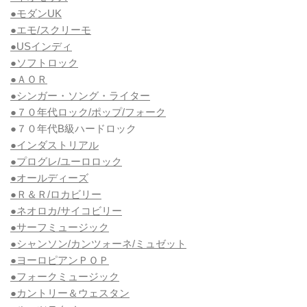
●モダンUK
●エモ/スクリーモ
●USインディ
●ソフトロック
●ＡＯＲ
●シンガー・ソング・ライター
●７０年代ロック/ポップ/フォーク
●７０年代B級ハードロック
●インダストリアル
●プログレ/ユーロロック
●オールディーズ
●Ｒ＆Ｒ/ロカビリー
●ネオロカ/サイコビリー
●サーフミュージック
●シャンソン/カンツォーネ/ミュゼット
●ヨーロピアンＰＯＰ
●フォークミュージック
●カントリー＆ウェスタン