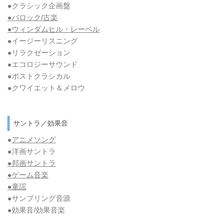
●クラシック企画盤
●バロック/古楽
●ウィンダムヒル・レーベル
●イージーリスニング
●リラクゼーション
●エコロジーサウンド
●ポストクラシカル
●クワイエット＆メロウ
サントラ／効果音
●
アニメソング
●洋画サントラ
●邦画サントラ
●ゲーム音楽
●童謡
●サンプリング音源
●効果音/効果音楽