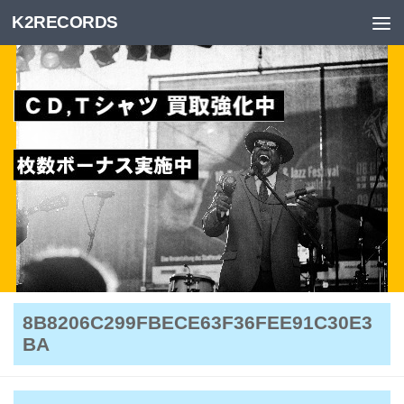
K2RECORDS
Skip to content
8B8206C299FBECE63F36FEE91C30E3
BA