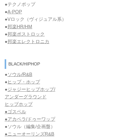
●テクノポップ
●
A-POP
●Vロック
（ヴィジュアル系）
●
邦楽HR/HM
●
邦楽ポストロック
●
邦楽エレクトロニカ
BLACK/HIPHOP
●
ソウル/R&B
●
ヒップ・ホップ
●
ジャジーヒップホップ/
アンダーグラウンド
ヒップホップ
●ゴスペル
●アカペラ/ドゥーワップ
●ソウル
（編集/企画盤）
●ニューオーリンズR&B