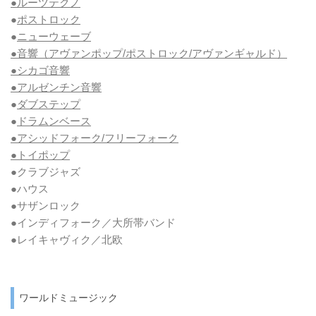
●ルーツテクノ
●
ポストロック
●
ニューウェーブ
●音響（アヴァンポップ/ポストロック/アヴァンギャルド）
●シカゴ音響
●アルゼンチン音響
●
ダブステップ
●
ドラムンベース
●アシッドフォーク/フリーフォーク
●トイポップ
●クラブジャズ
●ハウス
●サザンロック
●インディフォーク／大所帯バンド
●レイキャヴィク／北欧
ワールドミュージック