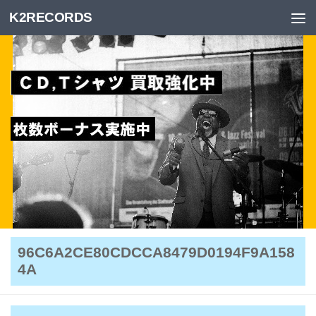
K2RECORDS
Skip to content
96C6A2CE80CDCCA8479D0194F9A158
4A