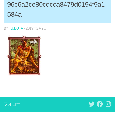
96c6a2ce80cdcca8479d0194f9a1
584a
BY
KUBOTA
·
2019年2月9日
フォロー: