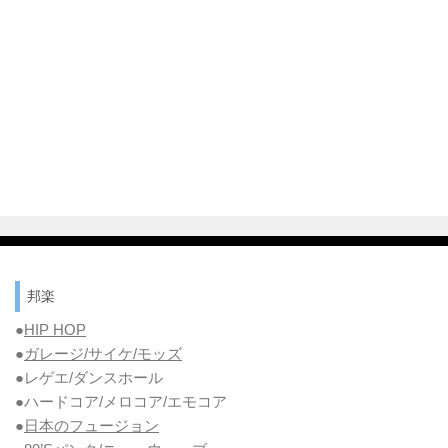
邦楽
●
HIP HOP
●
ガレージ/サイケ/モッズ
●レゲエ/ダンスホール
●ハードコア/メロコア/エモコア
●
日本のフュージョン