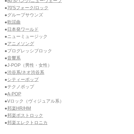
●
80’Sパンク/ニューウェーブ
●
70’Sフォーク/ロック
●グループサウンズ
●
歌謡曲
●
日本発ワールド
●ニューミュージック
●
アニメソング
●プログレッシブロック
●
音響系
●J-POP（男性・女性）
●
渋谷系/ネオ渋谷系
●
シティーポップ
●テクノポップ
●
A-POP
●Vロック
（ヴィジュアル系）
●
邦楽HR/HM
●
邦楽ポストロック
●
邦楽エレクトロニカ