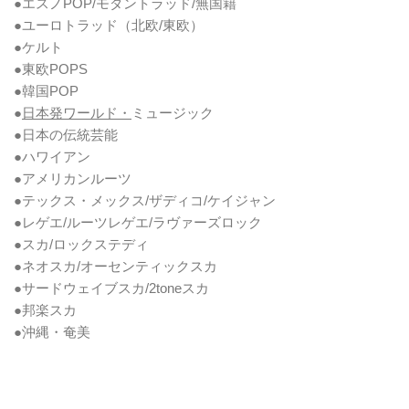
●エスノPOP/モダントラッド/無国籍
●ユーロトラッド（北欧/東欧）
●ケルト
●東欧POPS
●韓国POP
●
日本発ワールド・
ミュージック
●日本の伝統芸能
●ハワイアン
●アメリカンルーツ
●テックス・メックス/ザディコ/ケイジャン
●レゲエ/ルーツレゲエ/ラヴァーズロック
●スカ/ロックステディ
●ネオスカ/オーセンティックスカ
●サードウェイブスカ/2toneスカ
●邦楽スカ
●沖縄・奄美