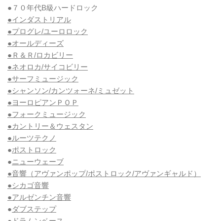
●７０年代B級ハードロック
●インダストリアル
●プログレ/ユーロロック
●オールディーズ
●Ｒ＆Ｒ/ロカビリー
●ネオロカ/サイコビリー
●サーフミュージック
●シャンソン/カンツォーネ/ミュゼット
●ヨーロピアンＰＯＰ
●フォークミュージック
●カントリー＆ウェスタン
●ルーツテクノ
●
ポストロック
●
ニューウェーブ
●音響（アヴァンポップ/ポストロック/アヴァンギャルド）
●シカゴ音響
●アルゼンチン音響
●
ダブステップ
●
ドラムンベース