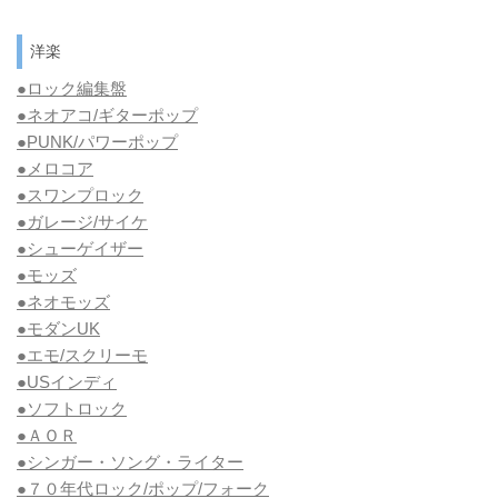
洋楽
●ロック編集盤
●ネオアコ/ギターポップ
●
PUNK/パワーポップ
●メロコア
●スワンプロック
●ガレージ/サイケ
●シューゲイザー
●モッズ
●ネオモッズ
●モダンUK
●エモ/スクリーモ
●USインディ
●ソフトロック
●ＡＯＲ
●シンガー・ソング・ライター
●７０年代ロック/ポップ/フォーク