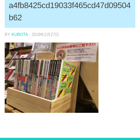
a4fb8425cd19033f465cd47d09504
b62
BY
KUBOTA
·
2019年2月27日