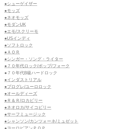
●シューゲイザー
●モッズ
●ネオモッズ
●モダンUK
●エモ/スクリーモ
●USインディ
●ソフトロック
●ＡＯＲ
●シンガー・ソング・ライター
●７０年代ロック/ポップ/フォーク
●７０年代B級ハードロック
●インダストリアル
●プログレ/ユーロロック
●オールディーズ
●Ｒ＆Ｒ/ロカビリー
●ネオロカ/サイコビリー
●サーフミュージック
●シャンソン/カンツォーネ/ミュゼット
●ヨーロピアンＰＯＰ