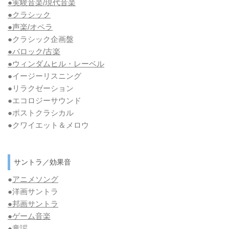
●実験音楽/現代音楽
●クラシック
●声楽/オペラ
●クラシック企画盤
●バロック/古楽
●ウィンダムヒル・レーベル
●イージーリスニング
●リラクゼーション
●エコロジーサウンド
●ポストクラシカル
●クワイエット＆メロウ
サントラ／効果音
●
アニメソング
●洋画サントラ
●邦画サントラ
●ゲーム音楽
●童謡