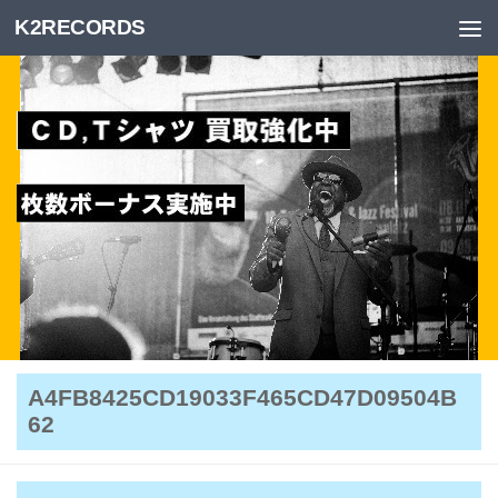
K2RECORDS
Skip to content
A4FB8425CD19033F465CD47D09504B
62