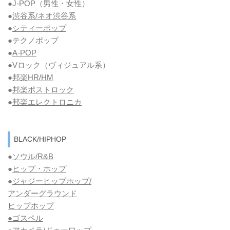
●J-POP（男性・女性）
●
渋谷系/ネオ渋谷系
●
シティーポップ
●テクノポップ
●
A-POP
●Vロック
（ヴィジュアル系）
●
邦楽HR/HM
●
邦楽ポストロック
●
邦楽エレクトロニカ
BLACK/HIPHOP
●
ソウル/R&B
●
ヒップ・ホップ
●
ジャジーヒップホップ/
アンダーグラウンド
ヒップホップ
●ゴスペル