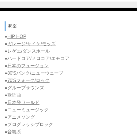
邦楽
●
HIP HOP
●
ガレージ/サイケ/モッズ
●レゲエ/ダンスホール
●ハードコア/メロコア/エモコア
●
日本のフュージョン
●
80’Sパンク/ニューウェーブ
●
70’Sフォーク/ロック
●グループサウンズ
●
歌謡曲
●
日本発ワールド
●ニューミュージック
●
アニメソング
●プログレッシブロック
●
音響系