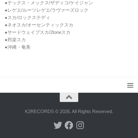
●テックス・メックス/ザディコ/ケイジャン
●レゲエ/ルーツレゲエ/ラヴァーズロック
●スカ/ロックステディ
●ネオスカ/オーセンティックスカ
●サードウェイブスカ/2toneスカ
●邦楽スカ
●沖縄・奄美
K2RECORDS © 2026. All Rights Reserved.