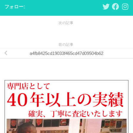
フォロー:
次の記事
前の記事
a4fb8425cd19033f465cd47d09504b62