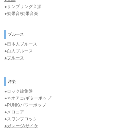
●サンプリング音源
●効果音/効果音楽
ブルース
●日本人ブルース
●白人ブルース
●
ブルース
洋楽
●ロック編集盤
●ネオアコ/ギターポップ
●
PUNK/パワーポップ
●メロコア
●スワンプロック
●ガレージ/サイケ