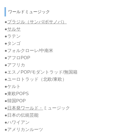
ワールドミュージック
●
ブラジル（サンバ/ボサノバ）
●
サルサ
●ラテン
●タンゴ
●フォルクローレ/中南米
●アフロPOP
●アフリカ
●エスノPOP/モダントラッド/無国籍
●ユーロトラッド（北欧/東欧）
●ケルト
●東欧POPS
●韓国POP
●
日本発ワールド・
ミュージック
●日本の伝統芸能
●ハワイアン
●アメリカンルーツ