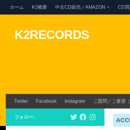
ホーム
K2概要
中古CD販売／AMAZON
CD
Skip to content
K2RECORDS
Twitter
Facebook
Instagram
ご質問／ご要望
フォロー:
ACC