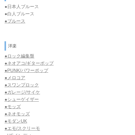
●日本人ブルース
●白人ブルース
●
ブルース
洋楽
●ロック編集盤
●ネオアコ/ギターポップ
●
PUNK/パワーポップ
●メロコア
●スワンプロック
●ガレージ/サイケ
●シューゲイザー
●モッズ
●ネオモッズ
●モダンUK
●エモ/スクリーモ