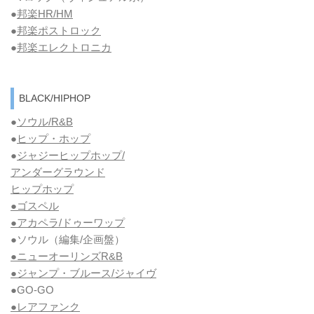
●
邦楽HR/HM
●
邦楽ポストロック
●
邦楽エレクトロニカ
BLACK/HIPHOP
●
ソウル/R&B
●
ヒップ・ホップ
●
ジャジーヒップホップ/
アンダーグラウンド
ヒップホップ
●ゴスペル
●アカペラ/ドゥーワップ
●ソウル
（編集/企画盤）
●ニューオーリンズR&B
●ジャンプ・ブルース/ジャイヴ
●GO-GO
●レアファンク