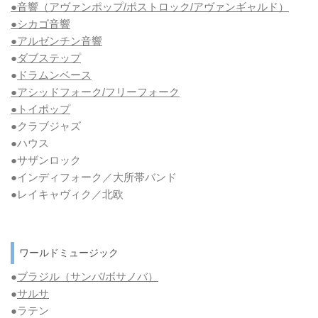
●音響（アヴァンポップ/ポストロック/アヴァンギャルド）
●シカゴ音響
●アルゼンチン音響
●
ダブステップ
●
ドラムンベース
●アシッドフォーク/フリーフォーク
●トイポップ
●クラブジャズ
●ハウス
●サザンロック
●インディフォーク／大所帯バンド
●レイキャヴィク／北欧
ワールドミュージック
●
ブラジル（サンバ/ボサノバ）
●
サルサ
●ラテン