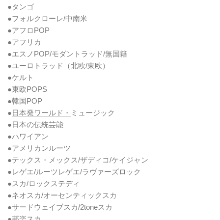
●タンゴ
●フォルクローレ/中南米
●アフロPOP
●アフリカ
●エスノPOP/モダントラッド/無国籍
●ユーロトラッド（北欧/東欧）
●ケルト
●東欧POPS
●韓国POP
●
日本発ワールド・
ミュージック
●日本の伝統芸能
●ハワイアン
●アメリカンルーツ
●テックス・メックス/ザディコ/ケイジャン
●レゲエ/ルーツレゲエ/ラヴァーズロック
●スカ/ロックステディ
●ネオスカ/オーセンティックスカ
●サードウェイブスカ/2toneスカ
●邦楽スカ