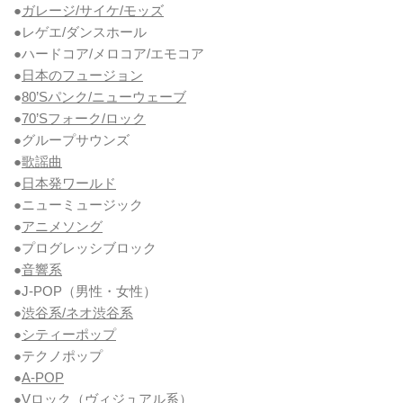
●
ガレージ/サイケ/モッズ
●レゲエ/ダンスホール
●ハードコア/メロコア/エモコア
●
日本のフュージョン
●
80’Sパンク/ニューウェーブ
●
70’Sフォーク/ロック
●グループサウンズ
●
歌謡曲
●
日本発ワールド
●ニューミュージック
●
アニメソング
●プログレッシブロック
●
音響系
●J-POP（男性・女性）
●
渋谷系/ネオ渋谷系
●
シティーポップ
●テクノポップ
●
A-POP
●Vロック
（ヴィジュアル系）