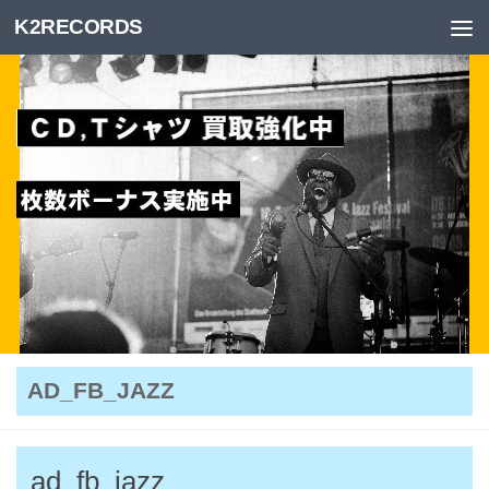
K2RECORDS
Skip to content
AD_FB_JAZZ
ad_fb_jazz