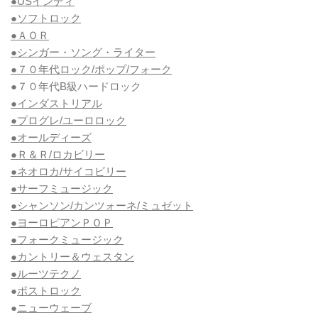
●USインディ
●ソフトロック
●ＡＯＲ
●シンガー・ソング・ライター
●７０年代ロック/ポップ/フォーク
●７０年代B級ハードロック
●インダストリアル
●プログレ/ユーロロック
●オールディーズ
●Ｒ＆Ｒ/ロカビリー
●ネオロカ/サイコビリー
●サーフミュージック
●シャンソン/カンツォーネ/ミュゼット
●ヨーロピアンＰＯＰ
●フォークミュージック
●カントリー＆ウェスタン
●ルーツテクノ
●
ポストロック
●
ニューウェーブ