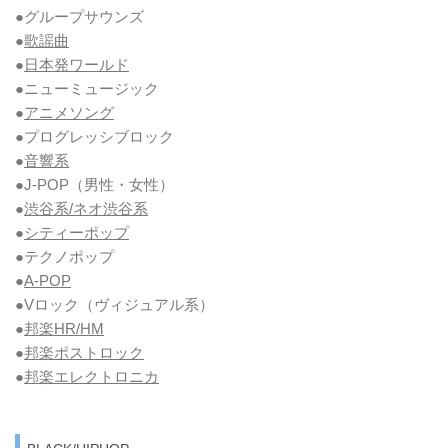
●グループサウンズ
●
歌謡曲
●
日本発ワールド
●ニューミュージック
●
アニメソング
●プログレッシブロック
●
音響系
●J-POP（男性・女性）
●
渋谷系/ネオ渋谷系
●
シティーポップ
●テクノポップ
●
A-POP
●Vロック
（ヴィジュアル系）
●
邦楽HR/HM
●
邦楽ポストロック
●
邦楽エレクトロニカ