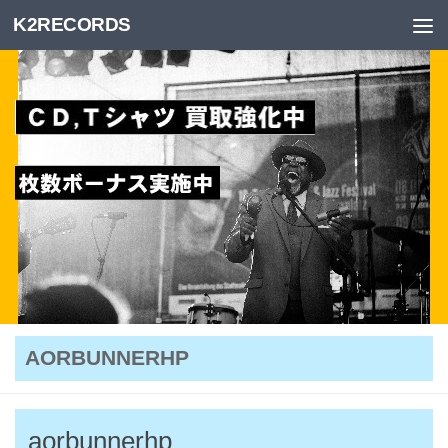
K2RECORDS
Skip to content
AORBUNNERHP
aorbunnerhp