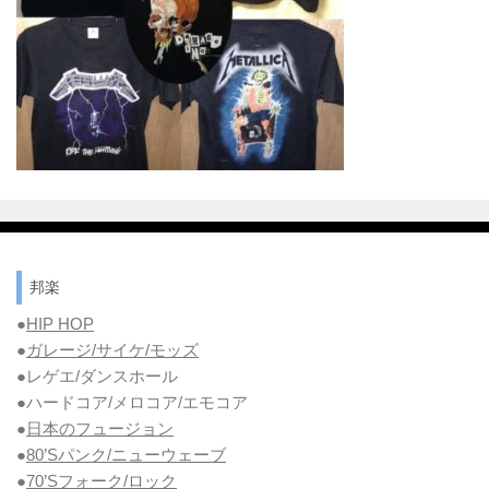
邦楽
●
HIP HOP
●
ガレージ/サイケ/モッズ
●レゲエ/ダンスホール
●ハードコア/メロコア/エモコア
●
日本のフュージョン
●
80’Sパンク/ニューウェーブ
●
70’Sフォーク/ロック