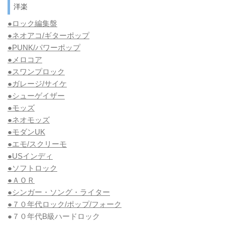
洋楽
●ロック編集盤
●ネオアコ/ギターポップ
●
PUNK/パワーポップ
●メロコア
●スワンプロック
●ガレージ/サイケ
●シューゲイザー
●モッズ
●ネオモッズ
●モダンUK
●エモ/スクリーモ
●USインディ
●ソフトロック
●ＡＯＲ
●シンガー・ソング・ライター
●７０年代ロック/ポップ/フォーク
●７０年代B級ハードロック