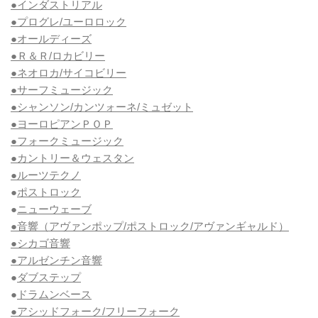
●インダストリアル
●プログレ/ユーロロック
●オールディーズ
●Ｒ＆Ｒ/ロカビリー
●ネオロカ/サイコビリー
●サーフミュージック
●シャンソン/カンツォーネ/ミュゼット
●ヨーロピアンＰＯＰ
●フォークミュージック
●カントリー＆ウェスタン
●ルーツテクノ
●
ポストロック
●
ニューウェーブ
●音響（アヴァンポップ/ポストロック/アヴァンギャルド）
●シカゴ音響
●アルゼンチン音響
●
ダブステップ
●
ドラムンベース
●アシッドフォーク/フリーフォーク