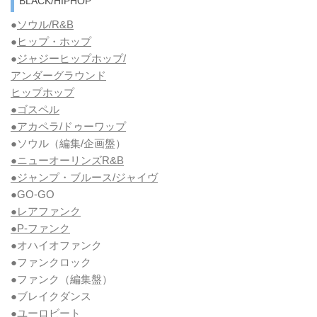
BLACK/HIPHOP
●
ソウル/R&B
●
ヒップ・ホップ
●
ジャジーヒップホップ/
アンダーグラウンド
ヒップホップ
●ゴスペル
●アカペラ/ドゥーワップ
●ソウル
（編集/企画盤）
●ニューオーリンズR&B
●ジャンプ・ブルース/ジャイヴ
●GO-GO
●レアファンク
●P-ファンク
●オハイオファンク
●ファンクロック
●ファンク
（編集盤）
●ブレイクダンス
●ユーロビート