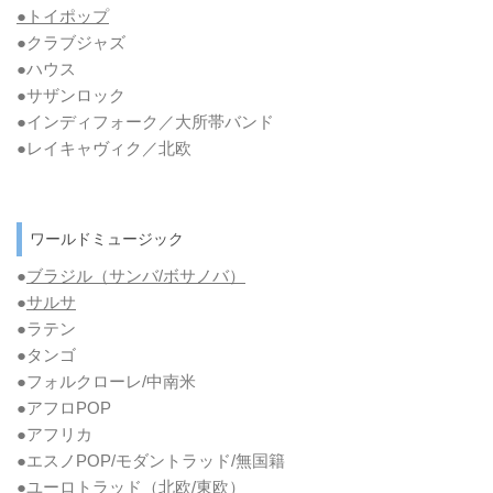
●トイポップ
●クラブジャズ
●ハウス
●サザンロック
●インディフォーク／大所帯バンド
●レイキャヴィク／北欧
ワールドミュージック
●
ブラジル（サンバ/ボサノバ）
●
サルサ
●ラテン
●タンゴ
●フォルクローレ/中南米
●アフロPOP
●アフリカ
●エスノPOP/モダントラッド/無国籍
●ユーロトラッド（北欧/東欧）