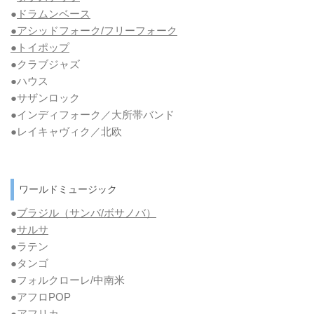
●
ドラムンベース
●アシッドフォーク/フリーフォーク
●トイポップ
●クラブジャズ
●ハウス
●サザンロック
●インディフォーク／大所帯バンド
●レイキャヴィク／北欧
ワールドミュージック
●
ブラジル（サンバ/ボサノバ）
●
サルサ
●ラテン
●タンゴ
●フォルクローレ/中南米
●アフロPOP
●アフリカ