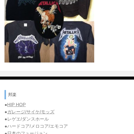
邦楽
●
HIP HOP
●
ガレージ/サイケ/モッズ
●レゲエ/ダンスホール
●ハードコア/メロコア/エモコア
●
日本のフュージョン