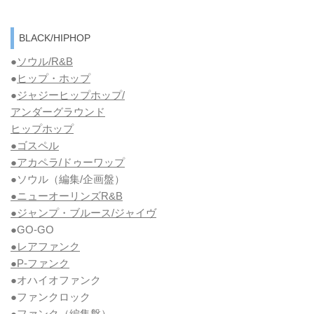
BLACK/HIPHOP
●
ソウル/R&B
●
ヒップ・ホップ
●
ジャジーヒップホップ/
アンダーグラウンド
ヒップホップ
●ゴスペル
●アカペラ/ドゥーワップ
●ソウル
（編集/企画盤）
●ニューオーリンズR&B
●ジャンプ・ブルース/ジャイヴ
●GO-GO
●レアファンク
●P-ファンク
●オハイオファンク
●ファンクロック
●ファンク
（編集盤）