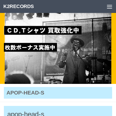
K2RECORDS
Skip to content
APOP-HEAD-S
apop-head-s