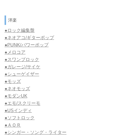
洋楽
●ロック編集盤
●ネオアコ/ギターポップ
●
PUNK/パワーポップ
●メロコア
●スワンプロック
●ガレージ/サイケ
●シューゲイザー
●モッズ
●ネオモッズ
●モダンUK
●エモ/スクリーモ
●USインディ
●ソフトロック
●ＡＯＲ
●シンガー・ソング・ライター