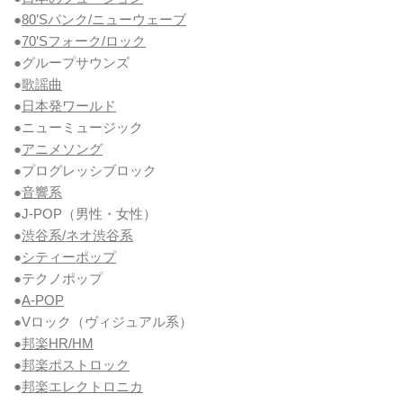
●
80’Sパンク/ニューウェーブ
●
70’Sフォーク/ロック
●グループサウンズ
●
歌謡曲
●
日本発ワールド
●ニューミュージック
●
アニメソング
●プログレッシブロック
●
音響系
●J-POP（男性・女性）
●
渋谷系/ネオ渋谷系
●
シティーポップ
●テクノポップ
●
A-POP
●Vロック
（ヴィジュアル系）
●
邦楽HR/HM
●
邦楽ポストロック
●
邦楽エレクトロニカ