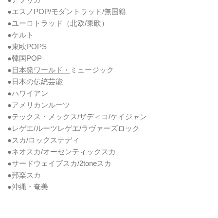
●エスノPOP/モダントラッド/無国籍
●ユーロトラッド（北欧/東欧）
●ケルト
●東欧POPS
●韓国POP
●
日本発ワールド・
ミュージック
●日本の伝統芸能
●ハワイアン
●アメリカンルーツ
●テックス・メックス/ザディコ/ケイジャン
●レゲエ/ルーツレゲエ/ラヴァーズロック
●スカ/ロックステディ
●ネオスカ/オーセンティックスカ
●サードウェイブスカ/2toneスカ
●邦楽スカ
●沖縄・奄美