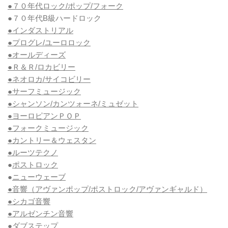
●７０年代ロック/ポップ/フォーク
●７０年代B級ハードロック
●インダストリアル
●プログレ/ユーロロック
●オールディーズ
●Ｒ＆Ｒ/ロカビリー
●ネオロカ/サイコビリー
●サーフミュージック
●シャンソン/カンツォーネ/ミュゼット
●ヨーロピアンＰＯＰ
●フォークミュージック
●カントリー＆ウェスタン
●ルーツテクノ
●
ポストロック
●
ニューウェーブ
●音響（アヴァンポップ/ポストロック/アヴァンギャルド）
●シカゴ音響
●アルゼンチン音響
●
ダブステップ