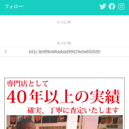
フォロー:
次の記事
前の記事
b91c3b9f9b48fddbdd99929e0d650590