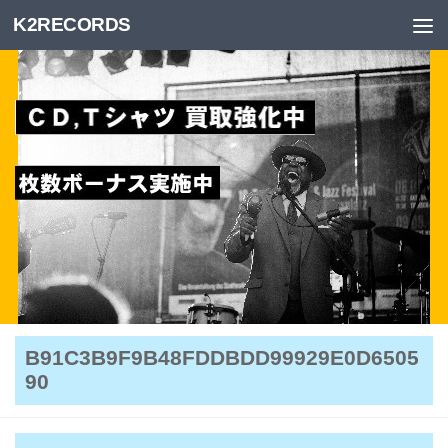
K2RECORDS
Skip to content
B91C3B9F9B48FDDBDD99929E0D6505
90