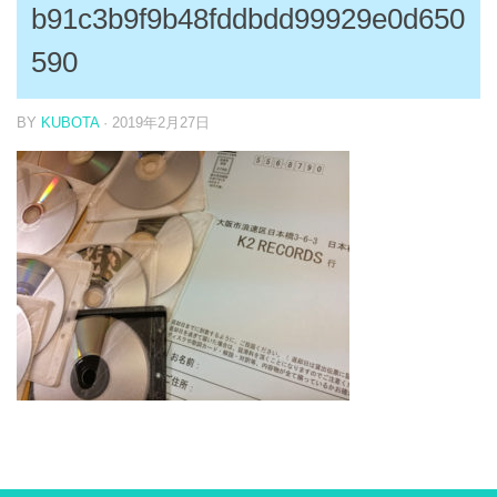
b91c3b9f9b48fddbdd99929e0d650
590
BY
KUBOTA
·
2019年2月27日