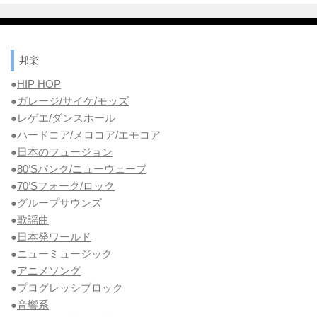
邦楽
●
HIP HOP
●
ガレージ/サイケ/モッズ
●レゲエ/ダンスホール
●ハードコア/メロコア/エモコア
●
日本のフュージョン
●
80’Sパンク/ニューウェーブ
●
70’Sフォーク/ロック
●グループサウンズ
●
歌謡曲
●
日本発ワールド
●ニューミュージック
●
アニメソング
●プログレッシブロック
●
音響系