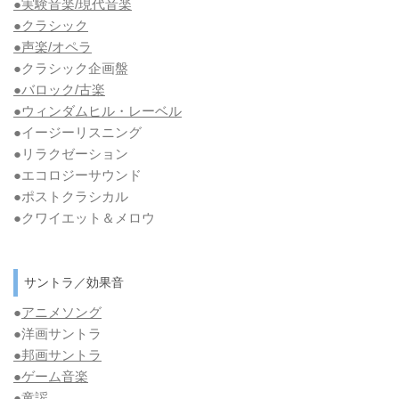
●実験音楽/現代音楽
●クラシック
●声楽/オペラ
●クラシック企画盤
●バロック/古楽
●ウィンダムヒル・レーベル
●イージーリスニング
●リラクゼーション
●エコロジーサウンド
●ポストクラシカル
●クワイエット＆メロウ
サントラ／効果音
●
アニメソング
●洋画サントラ
●邦画サントラ
●ゲーム音楽
●童謡