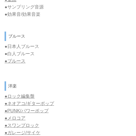
●サンプリング音源
●効果音/効果音楽
ブルース
●日本人ブルース
●白人ブルース
●
ブルース
洋楽
●ロック編集盤
●ネオアコ/ギターポップ
●
PUNK/パワーポップ
●メロコア
●スワンプロック
●ガレージ/サイケ