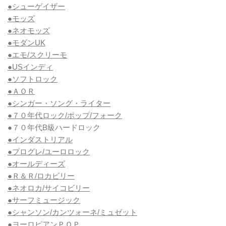
●シューゲイザー
●モッズ
●ネオモッズ
●モダンUK
●エモ/スクリーモ
●USインディ
●ソフトロック
●ＡＯＲ
●シンガー・ソング・ライター
●７０年代ロック/ポップ/フォーク
●７０年代B級ハードロック
●インダストリアル
●プログレ/ユーロロック
●オールディーズ
●Ｒ＆Ｒ/ロカビリー
●ネオロカ/サイコビリー
●サーフミュージック
●シャンソン/カンツォーネ/ミュゼット
●ヨーロピアンＰＯＰ