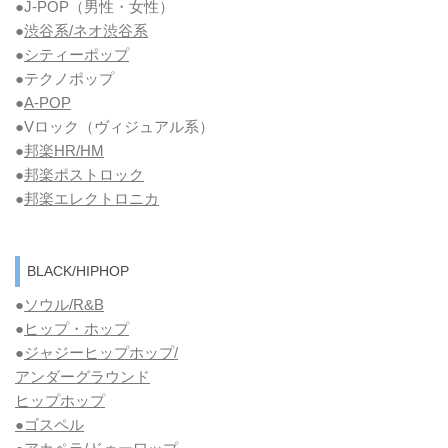
●J-POP（男性・女性）
●
渋谷系/ネオ渋谷系
●
シティーポップ
●テクノポップ
●
A-POP
●Vロック
（ヴィジュアル系）
●
邦楽HR/HM
●
邦楽ポストロック
●
邦楽エレクトロニカ
BLACK/HIPHOP
●
ソウル/R&B
●
ヒップ・ホップ
●
ジャジーヒップホップ/
アンダーグラウンド
ヒップホップ
●ゴスペル