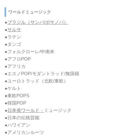
ワールドミュージック
●
ブラジル（サンバ/ボサノバ）
●
サルサ
●ラテン
●タンゴ
●フォルクローレ/中南米
●アフロPOP
●アフリカ
●エスノPOP/モダントラッド/無国籍
●ユーロトラッド（北欧/東欧）
●ケルト
●東欧POPS
●韓国POP
●
日本発ワールド・
ミュージック
●日本の伝統芸能
●ハワイアン
●アメリカンルーツ