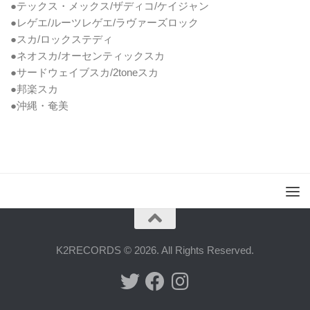
●テックス・メックス/ザディコ/ケイジャン
●レゲエ/ルーツレゲエ/ラヴァーズロック
●スカ/ロックステディ
●ネオスカ/オーセンティックスカ
●サードウェイブスカ/2toneスカ
●邦楽スカ
●沖縄・奄美
K2RECORDS © 2026. All Rights Reserved.