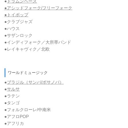
●
ドラムンベース
●アシッドフォーク/フリーフォーク
●トイポップ
●クラブジャズ
●ハウス
●サザンロック
●インディフォーク／大所帯バンド
●レイキャヴィク／北欧
ワールドミュージック
●
ブラジル（サンバ/ボサノバ）
●
サルサ
●ラテン
●タンゴ
●フォルクローレ/中南米
●アフロPOP
●アフリカ