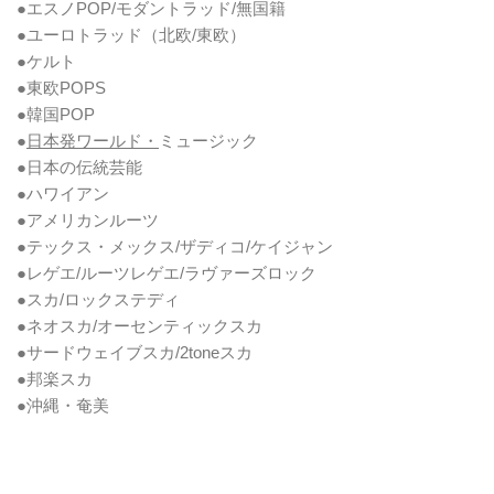
●エスノPOP/モダントラッド/無国籍
●ユーロトラッド（北欧/東欧）
●ケルト
●東欧POPS
●韓国POP
●
日本発ワールド・
ミュージック
●日本の伝統芸能
●ハワイアン
●アメリカンルーツ
●テックス・メックス/ザディコ/ケイジャン
●レゲエ/ルーツレゲエ/ラヴァーズロック
●スカ/ロックステディ
●ネオスカ/オーセンティックスカ
●サードウェイブスカ/2toneスカ
●邦楽スカ
●沖縄・奄美