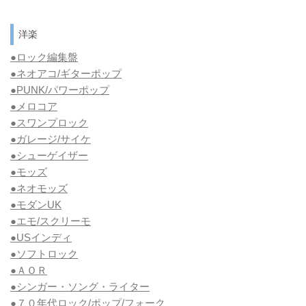
洋楽
●ロック編集盤
●ネオアコ/ギターポップ
●
PUNK/パワーポップ
●メロコア
●スワンプロック
●ガレージ/サイケ
●シューゲイザー
●モッズ
●ネオモッズ
●モダンUK
●エモ/スクリーモ
●USインディ
●ソフトロック
●ＡＯＲ
●シンガー・ソング・ライター
●７０年代ロック/ポップ/フォーク