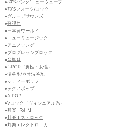
●
80’Sパンク/ニューウェーブ
●
70’Sフォーク/ロック
●グループサウンズ
●
歌謡曲
●
日本発ワールド
●ニューミュージック
●
アニメソング
●プログレッシブロック
●
音響系
●J-POP（男性・女性）
●
渋谷系/ネオ渋谷系
●
シティーポップ
●テクノポップ
●
A-POP
●Vロック
（ヴィジュアル系）
●
邦楽HR/HM
●
邦楽ポストロック
●
邦楽エレクトロニカ