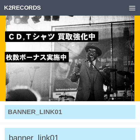
K2RECORDS
Skip to content
BANNER_LINK01
banner_link01