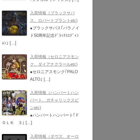
入荷情報（ブラックサバ
ス、ロバートプラントetc)
●ブラックサバス｢パラノイ
ド50周年記念ﾃﾞﾗｯｸｽｴﾃﾞｨｼ
ｮﾝ｣
[…]
入荷情報（セロニアスモン
ク、ダイアナクラールetc)
●セロニアスモンク｢PALO
ALTO｣
[…]
入荷情報（ハンバートハン
バート、ガチャリックスピ
ンetc)
●ハンバートハンバート｢Ｆ
ＯＬＫ ３｣
[…]
入荷情報（ダヴズ、オーロ