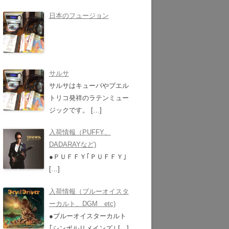
日本のフュージョン
サルサ
サルサはキューバやプエル
トリコ発祥のラテンミュー
ジックです。
[…]
入荷情報（PUFFY、
DADARAYなど)
●ＰＵＦＦＹ｢ＰＵＦＦＹ｣
[…]
入荷情報（ブルーオイスタ
ーカルト、DGM etc)
●ブルーオイスターカルト
｢シンボルリメインズ｣
[…]