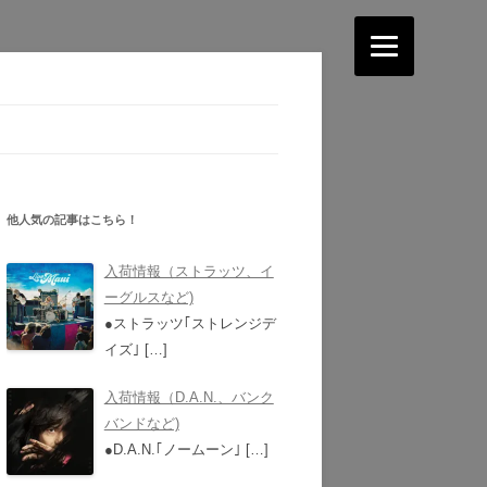
他人気の記事はこちら！
入荷情報（ストラッツ、イ
ーグルスなど)
●ストラッツ｢ストレンジデ
イズ｣
[…]
入荷情報（D.A.N.、バンク
バンドなど)
●D.A.N.｢ノームーン｣
[…]