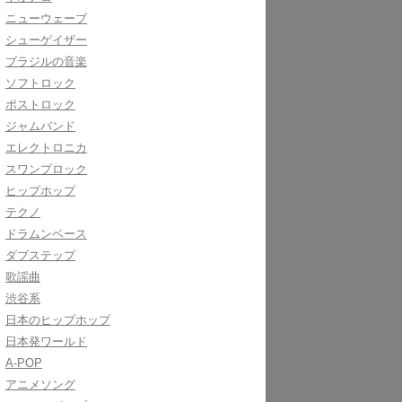
ニューウェーブ
シューゲイザー
ブラジルの音楽
ソフトロック
ポストロック
ジャムバンド
エレクトロニカ
スワンプロック
ヒップホップ
テクノ
ドラムンベース
ダブステップ
歌謡曲
渋谷系
日本のヒップホップ
日本発ワールド
A-POP
アニメソング