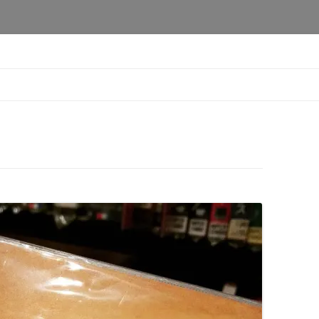
本橋店
コ
ン
テ
ン
ツ
へ
移
動