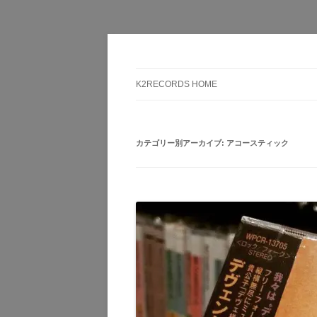
Here is the music you want!
K2RECORDS大阪日
K2RECORDS HOME
カテゴリー別アーカイブ:
アコースティック