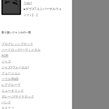
ラetc)
●ダヴズ｢ユニバーサルウォ
ント｣
[…]
取り扱いジャンルの一部
プログレッシブロック
ハードロック/ヘヴィメタル
AOR
ジャズ
ジャズ(ヴォーカル)
フュージョン
ソウル/R&B
レアグルーヴ
ニューオリンズ
ガレージ/サイケロック
パンク
ネオアコ