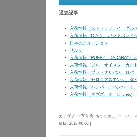
過去記事
入荷情報（ストラッツ、イーグルス
入荷情報（D.A.N.、バンクバンドな
日本のフュージョン
サルサ
入荷情報（PUFFY、DADARAYなど
入荷情報（ブルーオイスターカルト、
入荷情報（ブラックサバス、ロバート
入荷情報（セロニアスモンク、ダイア
入荷情報（ハンバートハンバート、ガ
入荷情報（ダヴズ、オーロラetc)
カテゴリー:
70年代
,
おすすめ
,
アコーステ
稿日:
2017-09-05
|