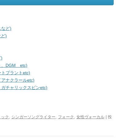
など)
ど)
)
DGM etc)
プラントetc)
ナクラールetc)
チャリックスピンetc)
ィック
,
シンガーソングライター
,
フォーク
,
女性ヴォーカル
| 投