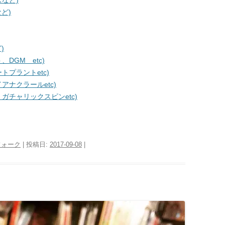
など)
ど)
)
DGM etc)
プラントetc)
ナクラールetc)
チャリックスピンetc)
フォーク
| 投稿日:
2017-09-08
|