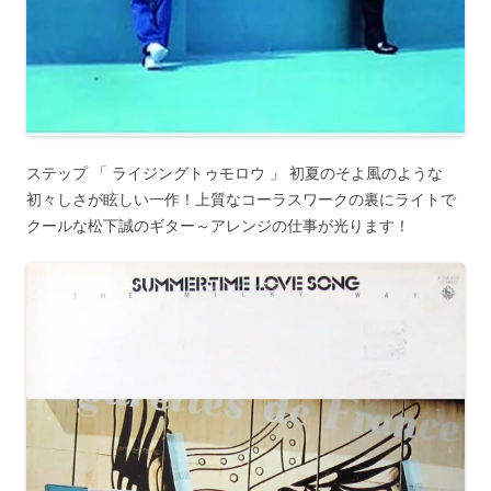
ステップ 「 ライジングトゥモロウ 」 初夏のそよ風のような
初々しさが眩しい一作！上質なコーラスワークの裏にライトで
クールな松下誠のギター～アレンジの仕事が光ります！