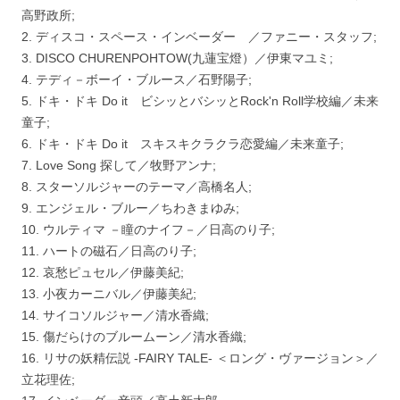
高野政所;
2. ディスコ・スペース・インベーダー ／ファニー・スタッフ;
3. DISCO CHURENPOHTOW(九蓮宝燈）／伊東マユミ;
4. テディ－ボーイ・ブルース／石野陽子;
5. ドキ・ドキ Do it ビシッとバシッとRock'n Roll学校編／未来
童子;
6. ドキ・ドキ Do it スキスキクラクラ恋愛編／未来童子;
7. Love Song 探して／牧野アンナ;
8. スターソルジャーのテーマ／高橋名人;
9. エンジェル・ブルー／ちわきまゆみ;
10. ウルティマ －瞳のナイフ－／日高のり子;
11. ハートの磁石／日高のり子;
12. 哀愁ピュセル／伊藤美紀;
13. 小夜カーニバル／伊藤美紀;
14. サイコソルジャー／清水香織;
15. 傷だらけのブルームーン／清水香織;
16. リサの妖精伝説 -FAIRY TALE- ＜ロング・ヴァージョン＞／
立花理佐;