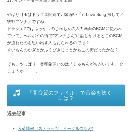
17. インベーダー音頭／高土新太郎
やはり目玉はドラクエ関連で印象深い「7. Love Song 探して／
牧野アンナ」ですね。
ドラクエ2ではふっかつのじゅもんの入力画面のBGMに使われ
ていて、ぺルポイの街で"アンナさん"に話しかけるとこのBGM
が流れたのを思い出す人もおられるのでは？
すいもんのかぎとかふくびきじょとかもこの街だったかな？
でも、やっぱり一番印象深いのは「じゅもんがちがいます」で
しょうか・・・。
「高音質のファイル」で音楽を聴く
には？
過去記事
入荷情報（ストラッツ、イーグルスなど)