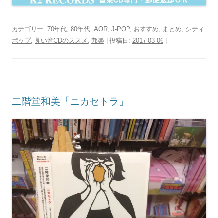
カテゴリー:
70年代
,
80年代
,
AOR
,
J-POP
,
おすすめ
,
まとめ
,
シティ
ポップ
,
良い音CDのススメ
,
邦楽
| 投稿日:
2017-03-06
|
二階堂和美「ニカセトラ」