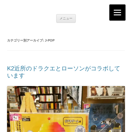
K2RECORDS大阪日本橋店
Here is the music you want!
コ
メニュー
ン
テ
ン
ツ
へ
カテゴリー別アーカイブ:
J-POP
移
動
K2近所のドラクエとローソンがコラボして
います