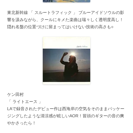
東北新幹線 「 スルートラフィック 」 ブルーアイドソウルの影
響を汲みながら、クールにキメた楽曲は瑞々しく透明度高し！
隠れ名盤の位置づけに留まってはいけない技術の高さも○
ケン田村
「 ライトエース 」
LAで録音されたデビュー作は西海岸の空気をそのままパッケー
ジングしたような清涼感が眩しいAOR！冒頭のギターの音の爽
やかさったら！