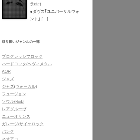
ラetc)
●ダヴズ｢ユニバーサルウォ
ント｣
[…]
取り扱いジャンルの一部
プログレッシブロック
ハードロック/ヘヴィメタル
AOR
ジャズ
ジャズ(ヴォーカル)
フュージョン
ソウル/R&B
レアグルーヴ
ニューオリンズ
ガレージ/サイケロック
パンク
ネオアコ