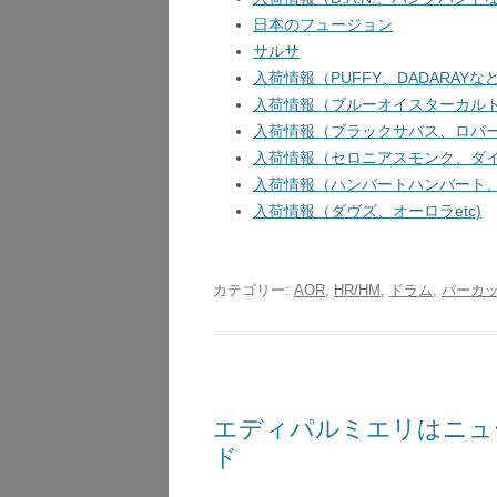
日本のフュージョン
サルサ
入荷情報（PUFFY、DADARAYなど
入荷情報（ブルーオイスターカルト、
入荷情報（ブラックサバス、ロバート
入荷情報（セロニアスモンク、ダイア
入荷情報（ハンバートハンバート、ガ
入荷情報（ダヴズ、オーロラetc)
カテゴリー:
AOR
,
HR/HM
,
ドラム
,
パーカ
エディパルミエリはニュ
ド