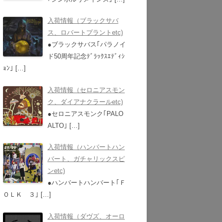
入荷情報（ブラックサバ
ス、ロバートプラントetc)
●ブラックサバス｢パラノイ
ド50周年記念ﾃﾞﾗｯｸｽｴﾃﾞｨｼ
ｮﾝ｣
[…]
入荷情報（セロニアスモン
ク、ダイアナクラールetc)
●セロニアスモンク｢PALO
ALTO｣
[…]
入荷情報（ハンバートハン
バート、ガチャリックスピ
ンetc)
●ハンバートハンバート｢Ｆ
ＯＬＫ ３｣
[…]
入荷情報（ダヴズ、オーロ