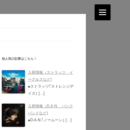
他人気の記事はこちら！
入荷情報（ストラッツ、イ
ーグルスなど)
●ストラッツ｢ストレンジデ
イズ｣
[…]
入荷情報（D.A.N.、バンク
バンドなど)
●D.A.N.｢ノームーン｣
[…]