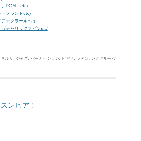
DGM etc)
プラントetc)
ナクラールetc)
チャリックスピンetc)
,
サルサ
,
ジャズ
,
パーカッション
,
ピアノ
,
ラテン
,
レアグルーヴ
ッスンヒア！」