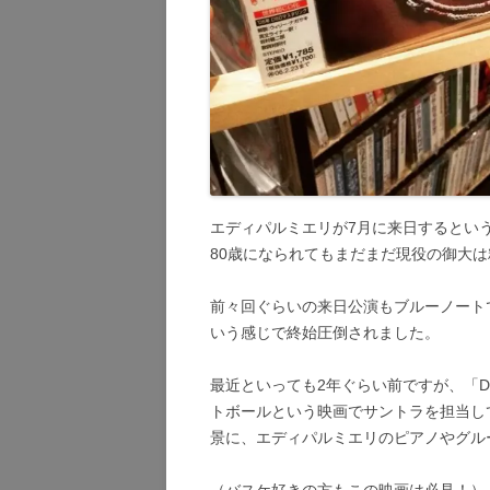
エディパルミエリが7月に来日するとい
80歳になられてもまだまだ現役の御大
前々回ぐらいの来日公演もブルーノート
いう感じで終始圧倒されました。
最近といっても2年ぐらい前ですが、「DOIN
トボールという映画でサントラを担当し
景に、エディパルミエリのピアノやグル