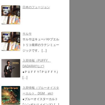
日本のフュージョン
サルサ
サルサはキューバやプエル
トリコ発祥のラテンミュー
ジックです。
[…]
入荷情報（PUFFY、
DADARAYなど)
●ＰＵＦＦＹ｢ＰＵＦＦＹ｣
[…]
入荷情報（ブルーオイスタ
ーカルト、DGM etc)
●ブルーオイスターカルト
｢シンボルリメインズ｣
[…]