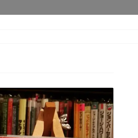
本橋店
コ
ン
テ
ン
ツ
へ
移
動