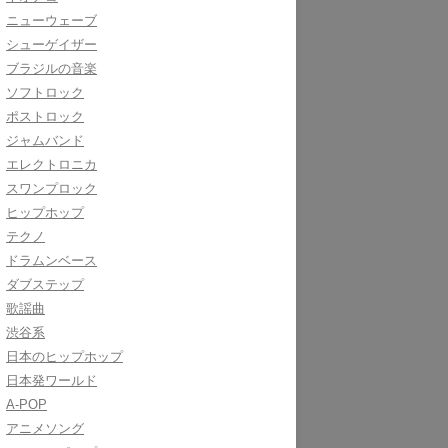
ニューウェーブ
シューゲイザー
ブラジルの音楽
ソフトロック
ポストロック
ジャムバンド
エレクトロニカ
スワンプロック
ヒップホップ
テクノ
ドラムンベース
ダブステップ
歌謡曲
渋谷系
日本のヒップホップ
日本発ワールド
A-POP
アニメソング