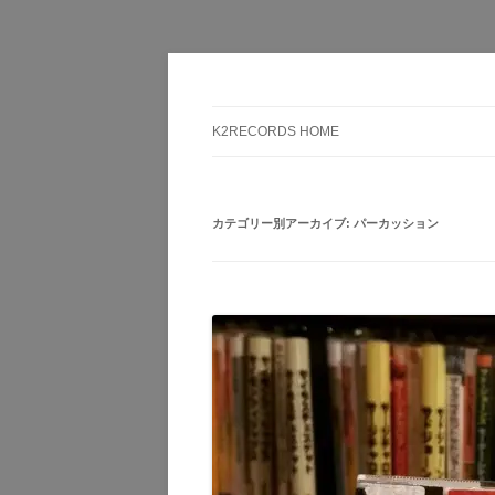
Here is the music you want!
K2RECORDS大阪日
K2RECORDS HOME
カテゴリー別アーカイブ:
パーカッション