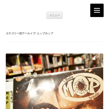
K2RECORDS大阪日本橋店
Here is the music you want!
コ
メニュー
ン
テ
ン
ツ
へ
カテゴリー別アーカイブ:
ヒップホップ
移
動