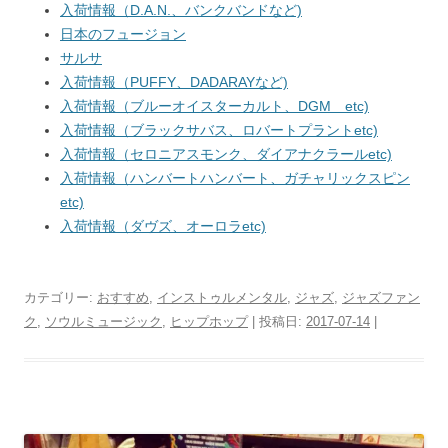
入荷情報（D.A.N.、バンクバンドなど)
日本のフュージョン
サルサ
入荷情報（PUFFY、DADARAYなど)
入荷情報（ブルーオイスターカルト、DGM etc)
入荷情報（ブラックサバス、ロバートプラントetc)
入荷情報（セロニアスモンク、ダイアナクラールetc)
入荷情報（ハンバートハンバート、ガチャリックスピン
etc)
入荷情報（ダヴズ、オーロラetc)
カテゴリー:
おすすめ
,
インストゥルメンタル
,
ジャズ
,
ジャズファン
ク
,
ソウルミュージック
,
ヒップホップ
| 投稿日:
2017-07-14
|