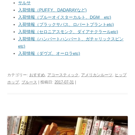
サルサ
入荷情報（PUFFY、DADARAYなど)
入荷情報（ブルーオイスターカルト、DGM etc)
入荷情報（ブラックサバス、ロバートプラントetc)
入荷情報（セロニアスモンク、ダイアナクラールetc)
入荷情報（ハンバートハンバート、ガチャリックスピン
etc)
入荷情報（ダヴズ、オーロラetc)
カテゴリー:
おすすめ
,
アコースティック
,
アメリカンルーツ
,
ヒップ
ホップ
,
ブルース
| 投稿日:
2017-07-31
|