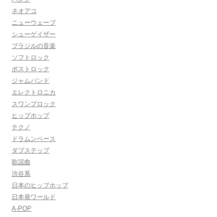
ネオアコ
ニューウェーブ
シューゲイザー
ブラジルの音楽
ソフトロック
ポストロック
ジャムバンド
エレクトロニカ
スワンプロック
ヒップホップ
テクノ
ドラムンベース
ダブステップ
歌謡曲
渋谷系
日本のヒップホップ
日本発ワールド
A-POP