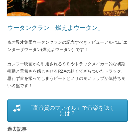
ウータンクラン「燃えよウータン」
奇才異才集団ウータンクランの記念すべきデビューアルバム｢エ
ンターザウータン(燃えよウータン)｣です！
カンフー映画から引用されるＳＥやトラックメイカー的な初期
衝動と天然さを感じさせるRZAの粗くてざらついたトラック、
思わず首を振ってしまうビートとノリの良いラップが気持ち良
い名盤です！
「高音質のファイル」で音楽を聴く
には？
過去記事