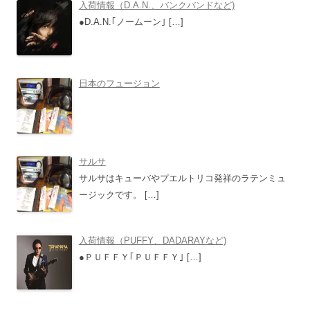
入荷情報（D.A.N.、バンクバンドなど)
●D.A.N.｢ノームーン｣
[…]
日本のフュージョン
サルサ
サルサはキューバやプエルトリコ発祥のラテンミュ
ージックです。
[…]
入荷情報（PUFFY、DADARAYなど)
●ＰＵＦＦＹ｢ＰＵＦＦＹ｣
[…]