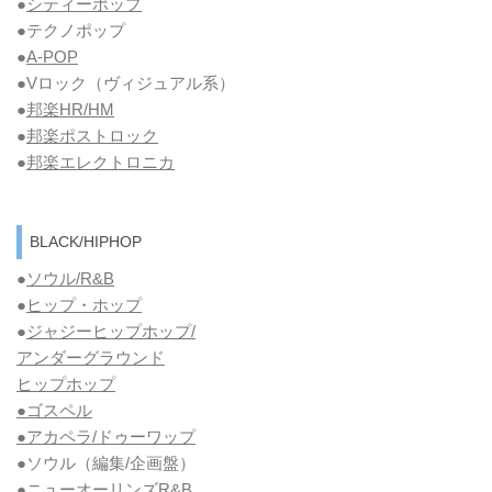
●
シティーポップ
●テクノポップ
●
A-POP
●Vロック
（ヴィジュアル系）
●
邦楽HR/HM
●
邦楽ポストロック
●
邦楽エレクトロニカ
BLACK/HIPHOP
●
ソウル/R&B
●
ヒップ・ホップ
●
ジャジーヒップホップ/
アンダーグラウンド
ヒップホップ
●ゴスペル
●アカペラ/ドゥーワップ
●ソウル
（編集/企画盤）
●ニューオーリンズR&B