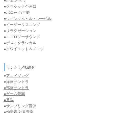
●声楽/オペラ
●クラシック企画盤
●バロック/古楽
●ウィンダムヒル・レーベル
●イージーリスニング
●リラクゼーション
●エコロジーサウンド
●ポストクラシカル
●クワイエット＆メロウ
サントラ／効果音
●
アニメソング
●洋画サントラ
●邦画サントラ
●ゲーム音楽
●童謡
●サンプリング音源
●効果音/効果音楽