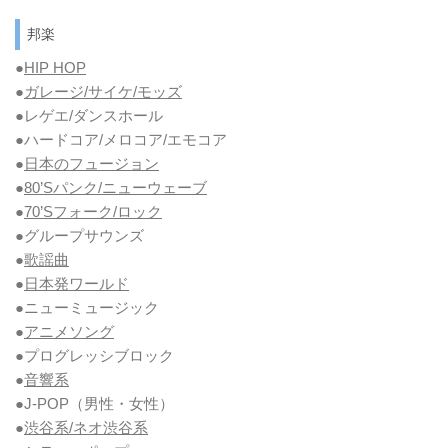
邦楽
●
HIP HOP
●
ガレージ/サイケ/モッズ
●レゲエ/ダンスホール
●ハードコア/メロコア/エモコア
●
日本のフュージョン
●
80’Sパンク/ニューウェーブ
●
70’Sフォーク/ロック
●グループサウンズ
●
歌謡曲
●
日本発ワールド
●ニューミュージック
●
アニメソング
●プログレッシブロック
●
音響系
●J-POP（男性・女性）
●
渋谷系/ネオ渋谷系