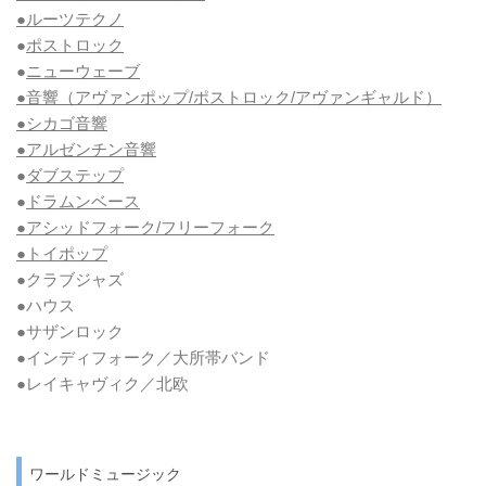
●ルーツテクノ
●
ポストロック
●
ニューウェーブ
●音響（アヴァンポップ/ポストロック/アヴァンギャルド）
●シカゴ音響
●アルゼンチン音響
●
ダブステップ
●
ドラムンベース
●アシッドフォーク/フリーフォーク
●トイポップ
●クラブジャズ
●ハウス
●サザンロック
●インディフォーク／大所帯バンド
●レイキャヴィク／北欧
ワールドミュージック