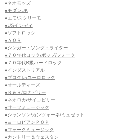
●ネオモッズ
●モダンUK
●エモ/スクリーモ
●USインディ
●ソフトロック
●ＡＯＲ
●シンガー・ソング・ライター
●７０年代ロック/ポップ/フォーク
●７０年代B級ハードロック
●インダストリアル
●プログレ/ユーロロック
●オールディーズ
●Ｒ＆Ｒ/ロカビリー
●ネオロカ/サイコビリー
●サーフミュージック
●シャンソン/カンツォーネ/ミュゼット
●ヨーロピアンＰＯＰ
●フォークミュージック
●カントリー＆ウェスタン