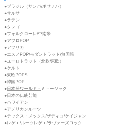
●
ブラジル（サンバ/ボサノバ）
●
サルサ
●ラテン
●タンゴ
●フォルクローレ/中南米
●アフロPOP
●アフリカ
●エスノPOP/モダントラッド/無国籍
●ユーロトラッド（北欧/東欧）
●ケルト
●東欧POPS
●韓国POP
●
日本発ワールド・
ミュージック
●日本の伝統芸能
●ハワイアン
●アメリカンルーツ
●テックス・メックス/ザディコ/ケイジャン
●レゲエ/ルーツレゲエ/ラヴァーズロック