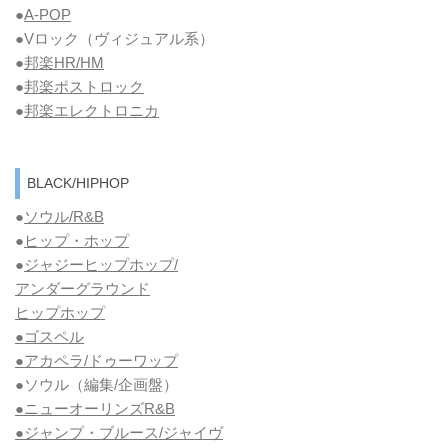
●
A-POP
●Vロック
（ヴィジュアル系）
●
邦楽HR/HM
●
邦楽ポストロック
●
邦楽エレクトロニカ
BLACK/HIPHOP
●
ソウル/R&B
●
ヒップ・ホップ
●
ジャジーヒップホップ/
アンダーグラウンド
ヒップホップ
●ゴスペル
●アカペラ/ドゥーワップ
●ソウル
（編集/企画盤）
●ニューオーリンズR&B
●ジャンプ・ブルース/ジャイヴ