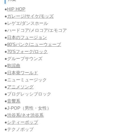
●
HIP HOP
●
ガレージ/サイケ/モッズ
●レゲエ/ダンスホール
●ハードコア/メロコア/エモコア
●
日本のフュージョン
●
80’Sパンク/ニューウェーブ
●
70’Sフォーク/ロック
●グループサウンズ
●
歌謡曲
●
日本発ワールド
●ニューミュージック
●
アニメソング
●プログレッシブロック
●
音響系
●J-POP（男性・女性）
●
渋谷系/ネオ渋谷系
●
シティーポップ
●テクノポップ