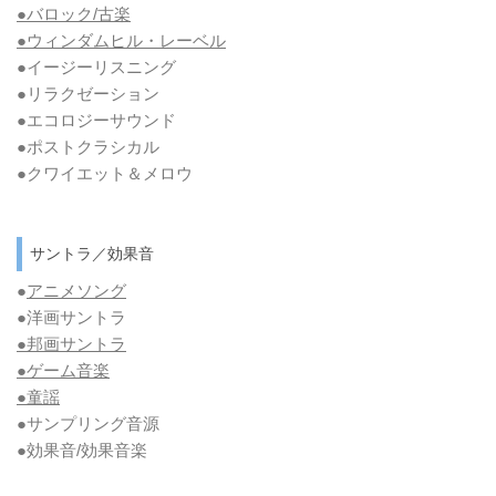
●バロック/古楽
●ウィンダムヒル・レーベル
●イージーリスニング
●リラクゼーション
●エコロジーサウンド
●ポストクラシカル
●クワイエット＆メロウ
サントラ／効果音
●
アニメソング
●洋画サントラ
●邦画サントラ
●ゲーム音楽
●童謡
●サンプリング音源
●効果音/効果音楽