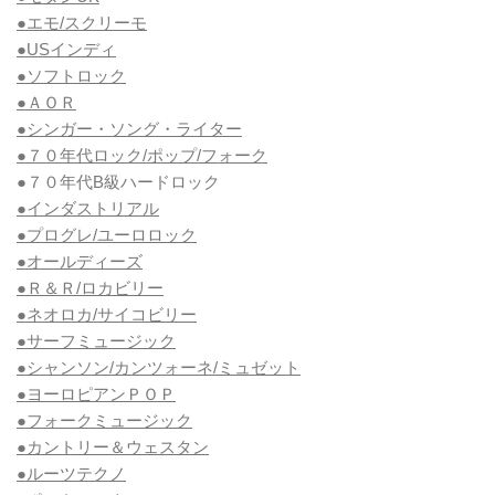
●エモ/スクリーモ
●USインディ
●ソフトロック
●ＡＯＲ
●シンガー・ソング・ライター
●７０年代ロック/ポップ/フォーク
●７０年代B級ハードロック
●インダストリアル
●プログレ/ユーロロック
●オールディーズ
●Ｒ＆Ｒ/ロカビリー
●ネオロカ/サイコビリー
●サーフミュージック
●シャンソン/カンツォーネ/ミュゼット
●ヨーロピアンＰＯＰ
●フォークミュージック
●カントリー＆ウェスタン
●ルーツテクノ