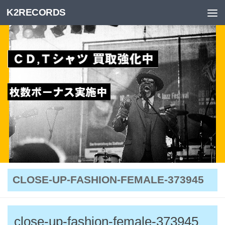
K2RECORDS
Skip to content
CLOSE-UP-FASHION-FEMALE-373945
close-up-fashion-female-373945