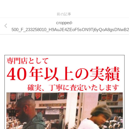
前の記事
cropped-
500_F_233258010_H9AuJE4ZEoF5sON9Tj6yQoA8gsDNwB24