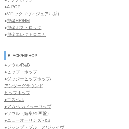
●
A-POP
●Vロック
（ヴィジュアル系）
●
邦楽HR/HM
●
邦楽ポストロック
●
邦楽エレクトロニカ
BLACK/HIPHOP
●
ソウル/R&B
●
ヒップ・ホップ
●
ジャジーヒップホップ/
アンダーグラウンド
ヒップホップ
●ゴスペル
●アカペラ/ドゥーワップ
●ソウル
（編集/企画盤）
●ニューオーリンズR&B
●ジャンプ・ブルース/ジャイヴ