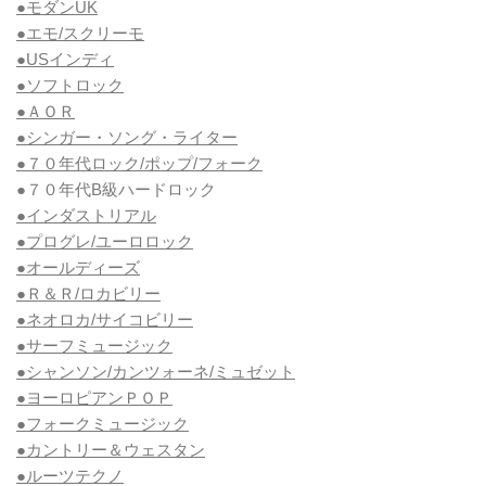
●モダンUK
●エモ/スクリーモ
●USインディ
●ソフトロック
●ＡＯＲ
●シンガー・ソング・ライター
●７０年代ロック/ポップ/フォーク
●７０年代B級ハードロック
●インダストリアル
●プログレ/ユーロロック
●オールディーズ
●Ｒ＆Ｒ/ロカビリー
●ネオロカ/サイコビリー
●サーフミュージック
●シャンソン/カンツォーネ/ミュゼット
●ヨーロピアンＰＯＰ
●フォークミュージック
●カントリー＆ウェスタン
●ルーツテクノ