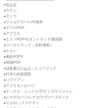
●
サルサ
●ラテン
●タンゴ
●フォルクローレ/中南米
●アフロPOP
●アフリカ
●エスノPOP/モダントラッド/無国籍
●ユーロトラッド（北欧/東欧）
●ケルト
●東欧POPS
●韓国POP
●
日本発ワールド・
ミュージック
●日本の伝統芸能
●ハワイアン
●アメリカンルーツ
●テックス・メックス/ザディコ/ケイジャン
●レゲエ/ルーツレゲエ/ラヴァーズロック
●スカ/ロックステディ