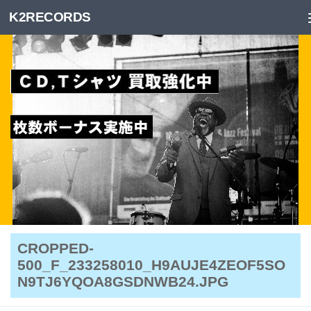
K2RECORDS
Skip to content
CROPPED-
500_F_233258010_H9AUJE4ZEOF5SO
N9TJ6YQOA8GSDNWB24.JPG