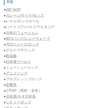
邦楽
●
HIP HOP
●
ガレージ/サイケ/モッズ
●レゲエ/ダンスホール
●ハードコア/メロコア/エモコア
●
日本のフュージョン
●
80’Sパンク/ニューウェーブ
●
70’Sフォーク/ロック
●グループサウンズ
●
歌謡曲
●
日本発ワールド
●ニューミュージック
●
アニメソング
●プログレッシブロック
●
音響系
●J-POP（男性・女性）
●
渋谷系/ネオ渋谷系
●
シティーポップ
●テクノポップ