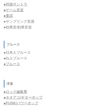
●邦画サントラ
●ゲーム音楽
●童謡
●サンプリング音源
●効果音/効果音楽
ブルース
●日本人ブルース
●白人ブルース
●
ブルース
洋楽
●ロック編集盤
●ネオアコ/ギターポップ
●
PUNK/パワーポップ