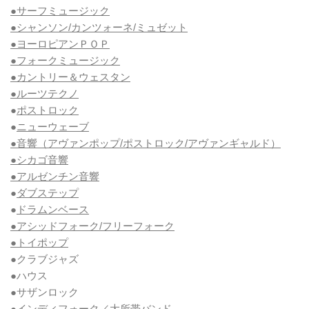
●サーフミュージック
●シャンソン/カンツォーネ/ミュゼット
●ヨーロピアンＰＯＰ
●フォークミュージック
●カントリー＆ウェスタン
●ルーツテクノ
●
ポストロック
●
ニューウェーブ
●音響（アヴァンポップ/ポストロック/アヴァンギャルド）
●シカゴ音響
●アルゼンチン音響
●
ダブステップ
●
ドラムンベース
●アシッドフォーク/フリーフォーク
●トイポップ
●クラブジャズ
●ハウス
●サザンロック
●インディフォーク／大所帯バンド