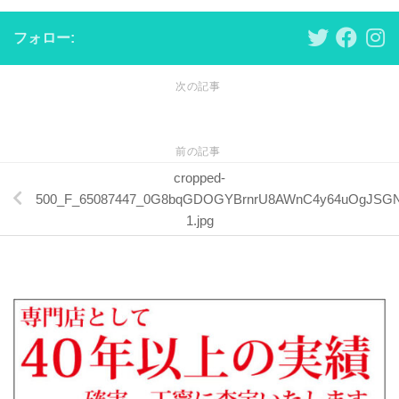
フォロー:
次の記事
前の記事
cropped-
500_F_65087447_0G8bqGDOGYBrnrU8AWnC4y64uOgJSGN
1.jpg