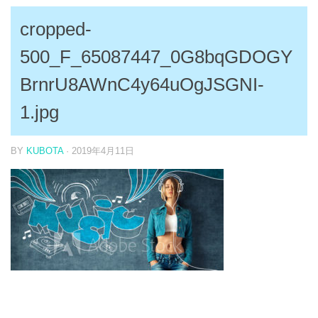
cropped-
500_F_65087447_0G8bqGDOGY
BrnrU8AWnC4y64uOgJSGNI-
1.jpg
BY
KUBOTA
·
2019年4月11日