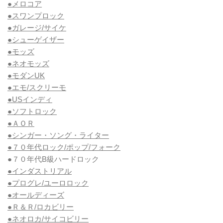
●メロコア
●スワンプロック
●ガレージ/サイケ
●シューゲイザー
●モッズ
●ネオモッズ
●モダンUK
●エモ/スクリーモ
●USインディ
●ソフトロック
●ＡＯＲ
●シンガー・ソング・ライター
●７０年代ロック/ポップ/フォーク
●７０年代B級ハードロック
●インダストリアル
●プログレ/ユーロロック
●オールディーズ
●Ｒ＆Ｒ/ロカビリー
●ネオロカ/サイコビリー