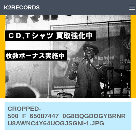
K2RECORDS
Skip to content
CROPPED-
500_F_65087447_0G8BQGDOGYBRNR
U8AWNC4Y64UOGJSGNI-1.JPG