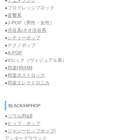
●
アニメソング
●プログレッシブロック
●
音響系
●J-POP（男性・女性）
●
渋谷系/ネオ渋谷系
●
シティーポップ
●テクノポップ
●
A-POP
●Vロック
（ヴィジュアル系）
●
邦楽HR/HM
●
邦楽ポストロック
●
邦楽エレクトロニカ
BLACK/HIPHOP
●
ソウル/R&B
●
ヒップ・ホップ
●
ジャジーヒップホップ/
アンダーグラウンド