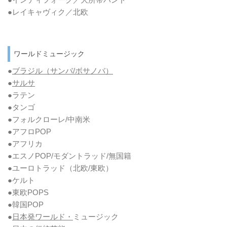
●レイキャヴィク／北欧
ワールドミュージック
●
ブラジル（サンバ/ボサノバ）
●
サルサ
●ラテン
●タンゴ
●フォルクローレ/中南米
●アフロPOP
●アフリカ
●エスノPOP/モダントラッド/無国籍
●ユーロトラッド（北欧/東欧）
●ケルト
●東欧POPS
●韓国POP
●
日本発ワールド・
ミュージック