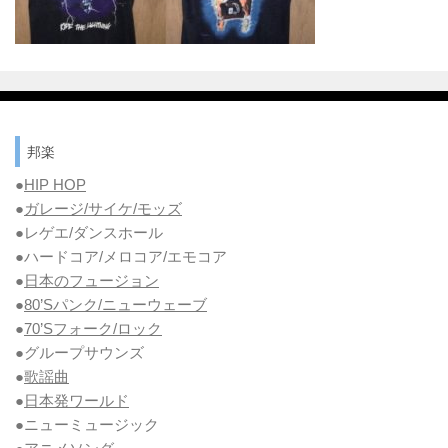
邦楽
●
HIP HOP
●
ガレージ/サイケ/モッズ
●レゲエ/ダンスホール
●ハードコア/メロコア/エモコア
●
日本のフュージョン
●
80’Sパンク/ニューウェーブ
●
70’Sフォーク/ロック
●グループサウンズ
●
歌謡曲
●
日本発ワールド
●ニューミュージック