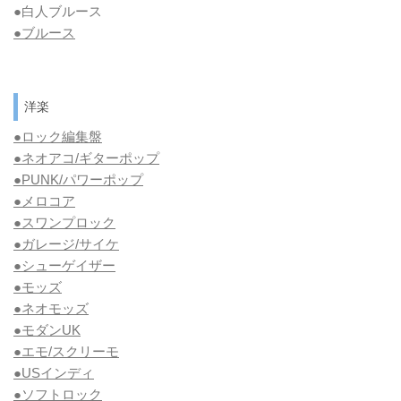
●白人ブルース
●
ブルース
洋楽
●ロック編集盤
●ネオアコ/ギターポップ
●
PUNK/パワーポップ
●メロコア
●スワンプロック
●ガレージ/サイケ
●シューゲイザー
●モッズ
●ネオモッズ
●モダンUK
●エモ/スクリーモ
●USインディ
●ソフトロック