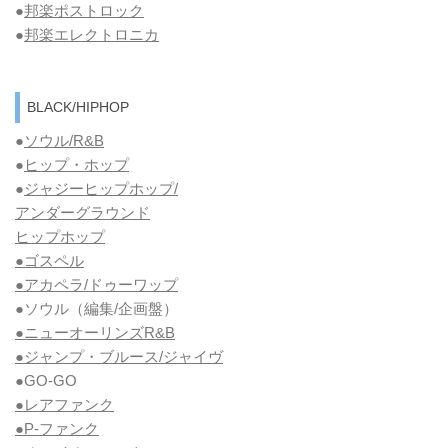
●
邦楽ポストロック
●
邦楽エレクトロニカ
BLACK/HIPHOP
●
ソウル/R&B
●
ヒップ・ホップ
●
ジャジーヒップホップ/
アンダーグラウンド
ヒップホップ
●ゴスペル
●アカペラ/ドゥーワップ
●ソウル
（編集/企画盤）
●ニューオーリンズR&B
●ジャンプ・ブルース/ジャイヴ
●GO-GO
●レアファンク
●P-ファンク