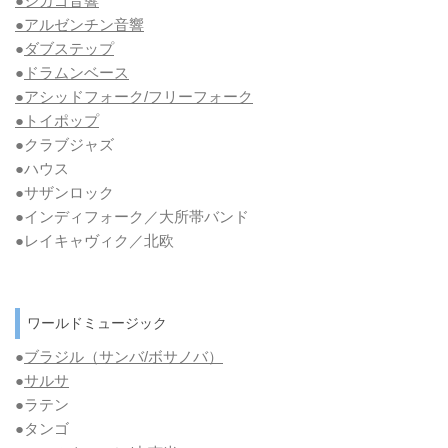
●シカゴ音響
●アルゼンチン音響
●
ダブステップ
●
ドラムンベース
●アシッドフォーク/フリーフォーク
●トイポップ
●クラブジャズ
●ハウス
●サザンロック
●インディフォーク／大所帯バンド
●レイキャヴィク／北欧
ワールドミュージック
●
ブラジル（サンバ/ボサノバ）
●
サルサ
●ラテン
●タンゴ