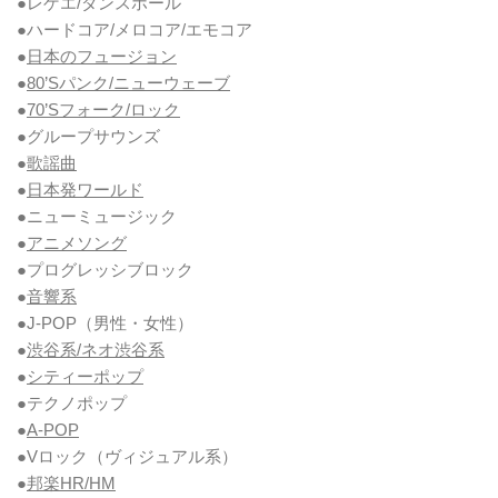
●レゲエ/ダンスホール
●ハードコア/メロコア/エモコア
●
日本のフュージョン
●
80’Sパンク/ニューウェーブ
●
70’Sフォーク/ロック
●グループサウンズ
●
歌謡曲
●
日本発ワールド
●ニューミュージック
●
アニメソング
●プログレッシブロック
●
音響系
●J-POP（男性・女性）
●
渋谷系/ネオ渋谷系
●
シティーポップ
●テクノポップ
●
A-POP
●Vロック
（ヴィジュアル系）
●
邦楽HR/HM