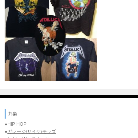
邦楽
●
HIP HOP
●
ガレージ/サイケ/モッズ