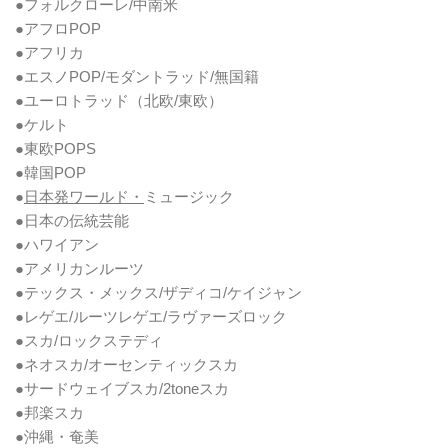
●フォルクローレ/中南米
●アフロPOP
●アフリカ
●エスノPOP/モダントラッド/無国籍
●ユーロトラッド（北欧/東欧）
●ケルト
●東欧POPS
●韓国POP
●
日本発ワールド・
ミュージック
●日本の伝統芸能
●ハワイアン
●アメリカンルーツ
●テックス・メックス/ザディコ/ケイジャン
●レゲエ/ルーツレゲエ/ラヴァーズロック
●スカ/ロックステディ
●ネオスカ/オーセンティックスカ
●サードウェイブスカ/2toneスカ
●邦楽スカ
●沖縄・奄美