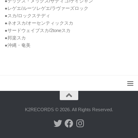
●テックス・メックス/ザディコ/ケイジャン
●レゲエ/ルーツレゲエ/ラヴァーズロック
●スカ/ロックステディ
●ネオスカ/オーセンティックスカ
●サードウェイブスカ/2toneスカ
●邦楽スカ
●沖縄・奄美
K2RECORDS © 2026. All Rights Reserved.