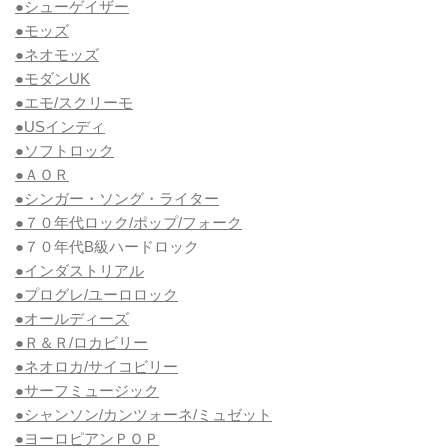
●シューゲイザー
●モッズ
●ネオモッズ
●モダンUK
●エモ/スクリーモ
●USインディ
●ソフトロック
●ＡＯＲ
●シンガー・ソング・ライター
●７０年代ロック/ポップ/フォーク
●７０年代B級ハードロック
●インダストリアル
●プログレ/ユーロロック
●オールディーズ
●Ｒ＆Ｒ/ロカビリー
●ネオロカ/サイコビリー
●サーフミュージック
●シャンソン/カンツォーネ/ミュゼット
●ヨーロピアンＰＯＰ