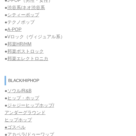
●J-POP（男性・女性）
●
渋谷系/ネオ渋谷系
●
シティーポップ
●テクノポップ
●
A-POP
●Vロック
（ヴィジュアル系）
●
邦楽HR/HM
●
邦楽ポストロック
●
邦楽エレクトロニカ
BLACK/HIPHOP
●
ソウル/R&B
●
ヒップ・ホップ
●
ジャジーヒップホップ/
アンダーグラウンド
ヒップホップ
●ゴスペル
●アカペラ/ドゥーワップ