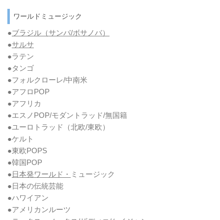
ワールドミュージック
●
ブラジル（サンバ/ボサノバ）
●
サルサ
●ラテン
●タンゴ
●フォルクローレ/中南米
●アフロPOP
●アフリカ
●エスノPOP/モダントラッド/無国籍
●ユーロトラッド（北欧/東欧）
●ケルト
●東欧POPS
●韓国POP
●
日本発ワールド・
ミュージック
●日本の伝統芸能
●ハワイアン
●アメリカンルーツ