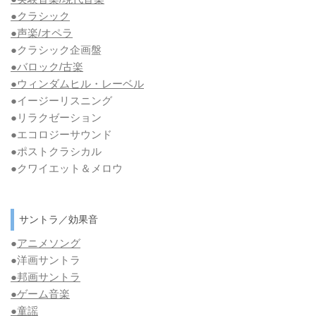
●クラシック
●声楽/オペラ
●クラシック企画盤
●バロック/古楽
●ウィンダムヒル・レーベル
●イージーリスニング
●リラクゼーション
●エコロジーサウンド
●ポストクラシカル
●クワイエット＆メロウ
サントラ／効果音
●
アニメソング
●洋画サントラ
●邦画サントラ
●ゲーム音楽
●童謡