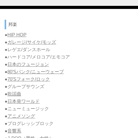
邦楽
●
HIP HOP
●
ガレージ/サイケ/モッズ
●レゲエ/ダンスホール
●ハードコア/メロコア/エモコア
●
日本のフュージョン
●
80’Sパンク/ニューウェーブ
●
70’Sフォーク/ロック
●グループサウンズ
●
歌謡曲
●
日本発ワールド
●ニューミュージック
●
アニメソング
●プログレッシブロック
●
音響系