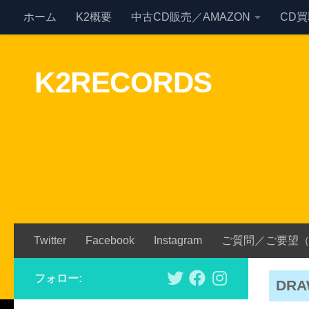
ホーム
K2概要
中古CD販売／AMAZON
CD
Skip to content
K2RECORDS
Twitter
Facebook
Instagram
ご質問／ご要望
フォロー:
DRA