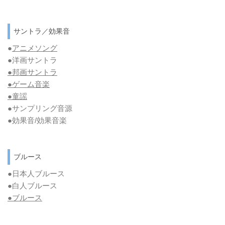
サントラ／効果音
●
アニメソング
●洋画サントラ
●邦画サントラ
●ゲーム音楽
●童謡
●サンプリング音源
●効果音/効果音楽
ブルース
●日本人ブルース
●白人ブルース
●
ブルース