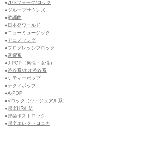
●
70’Sフォーク/ロック
●グループサウンズ
●
歌謡曲
●
日本発ワールド
●ニューミュージック
●
アニメソング
●プログレッシブロック
●
音響系
●J-POP（男性・女性）
●
渋谷系/ネオ渋谷系
●
シティーポップ
●テクノポップ
●
A-POP
●Vロック
（ヴィジュアル系）
●
邦楽HR/HM
●
邦楽ポストロック
●
邦楽エレクトロニカ