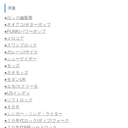
洋楽
●ロック編集盤
●ネオアコ/ギターポップ
●
PUNK/パワーポップ
●メロコア
●スワンプロック
●ガレージ/サイケ
●シューゲイザー
●モッズ
●ネオモッズ
●モダンUK
●エモ/スクリーモ
●USインディ
●ソフトロック
●ＡＯＲ
●シンガー・ソング・ライター
●７０年代ロック/ポップ/フォーク
●７０年代B級ハードロック