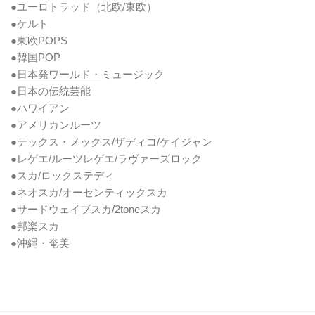
●ユーロトラッド（北欧/東欧）
●ケルト
●東欧POPS
●韓国POP
●
日本発ワールド・
ミュージック
●日本の伝統芸能
●ハワイアン
●アメリカンルーツ
●テックス・メックス/ザディコ/ケイジャン
●レゲエ/ルーツレゲエ/ラヴァーズロック
●スカ/ロックステディ
●ネオスカ/オーセンティックスカ
●サードウェイブスカ/2toneスカ
●邦楽スカ
●沖縄・奄美