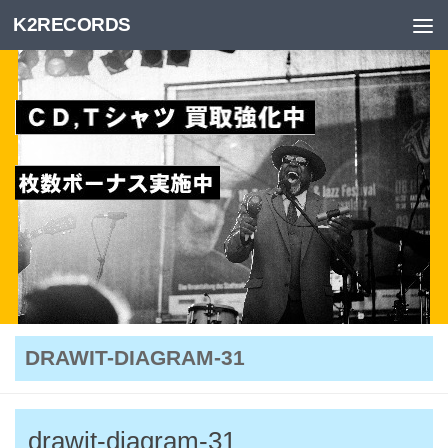
K2RECORDS
Skip to content
DRAWIT-DIAGRAM-31
drawit-diagram-31