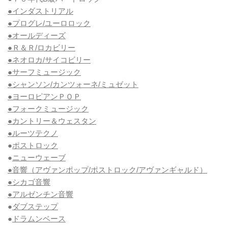
●インダストリアル
●プログレ/ユーロロック
●オールディーズ
●Ｒ＆Ｒ/ロカビリー
●ネオロカ/サイコビリー
●サーフミュージック
●シャンソン/カンツォーネ/ミュゼット
●ヨーロピアンＰＯＰ
●フォークミュージック
●カントリー＆ウェスタン
●ルーツテクノ
●
ポストロック
●
ニューウェーブ
●音響（アヴァンポップ/ポストロック/アヴァンギャルド）
●シカゴ音響
●アルゼンチン音響
●
ダブステップ
●
ドラムンベース