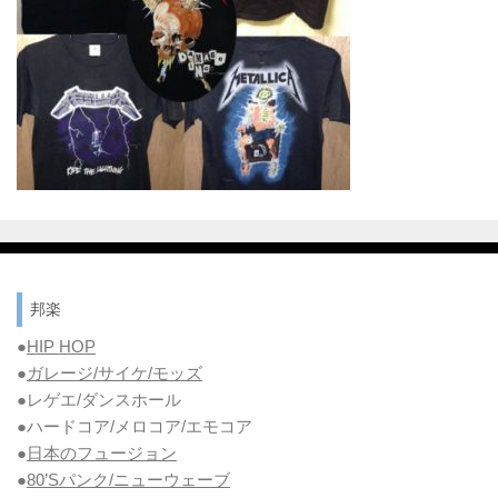
邦楽
●
HIP HOP
●
ガレージ/サイケ/モッズ
●レゲエ/ダンスホール
●ハードコア/メロコア/エモコア
●
日本のフュージョン
●
80’Sパンク/ニューウェーブ