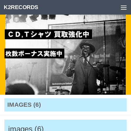
K2RECORDS
Skip to content
IMAGES (6)
images (6)