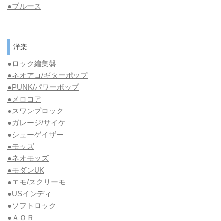
●
ブルース
洋楽
●ロック編集盤
●ネオアコ/ギターポップ
●
PUNK/パワーポップ
●メロコア
●スワンプロック
●ガレージ/サイケ
●シューゲイザー
●モッズ
●ネオモッズ
●モダンUK
●エモ/スクリーモ
●USインディ
●ソフトロック
●ＡＯＲ