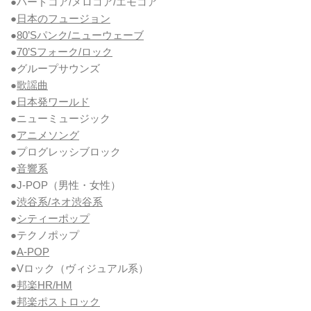
●ハードコア/メロコア/エモコア
●
日本のフュージョン
●
80’Sパンク/ニューウェーブ
●
70’Sフォーク/ロック
●グループサウンズ
●
歌謡曲
●
日本発ワールド
●ニューミュージック
●
アニメソング
●プログレッシブロック
●
音響系
●J-POP（男性・女性）
●
渋谷系/ネオ渋谷系
●
シティーポップ
●テクノポップ
●
A-POP
●Vロック
（ヴィジュアル系）
●
邦楽HR/HM
●
邦楽ポストロック