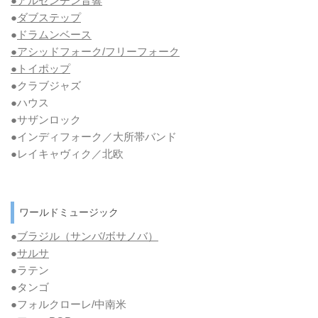
●アルゼンチン音響
●
ダブステップ
●
ドラムンベース
●アシッドフォーク/フリーフォーク
●トイポップ
●クラブジャズ
●ハウス
●サザンロック
●インディフォーク／大所帯バンド
●レイキャヴィク／北欧
ワールドミュージック
●
ブラジル（サンバ/ボサノバ）
●
サルサ
●ラテン
●タンゴ
●フォルクローレ/中南米