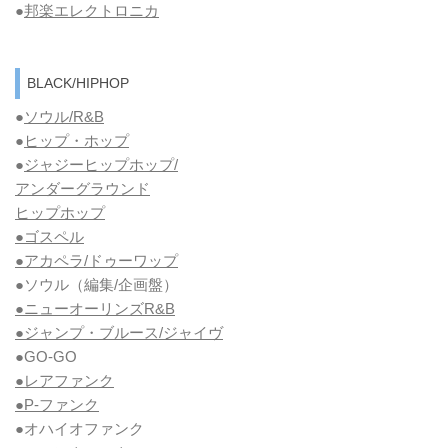
●
邦楽エレクトロニカ
BLACK/HIPHOP
●
ソウル/R&B
●
ヒップ・ホップ
●
ジャジーヒップホップ/
アンダーグラウンド
ヒップホップ
●ゴスペル
●アカペラ/ドゥーワップ
●ソウル
（編集/企画盤）
●ニューオーリンズR&B
●ジャンプ・ブルース/ジャイヴ
●GO-GO
●レアファンク
●P-ファンク
●オハイオファンク