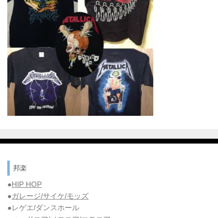
邦楽
●
HIP HOP
●
ガレージ/サイケ/モッズ
●レゲエ/ダンスホール