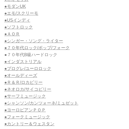
●モダンUK
●エモ/スクリーモ
●USインディ
●ソフトロック
●ＡＯＲ
●シンガー・ソング・ライター
●７０年代ロック/ポップ/フォーク
●７０年代B級ハードロック
●インダストリアル
●プログレ/ユーロロック
●オールディーズ
●Ｒ＆Ｒ/ロカビリー
●ネオロカ/サイコビリー
●サーフミュージック
●シャンソン/カンツォーネ/ミュゼット
●ヨーロピアンＰＯＰ
●フォークミュージック
●カントリー＆ウェスタン