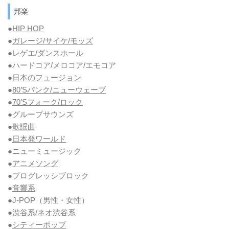
邦楽
●
HIP HOP
●
ガレージ/サイケ/モッズ
●レゲエ/ダンスホール
●ハードコア/メロコア/エモコア
●
日本のフュージョン
●
80’Sパンク/ニューウェーブ
●
70’Sフォーク/ロック
●グループサウンズ
●
歌謡曲
●
日本発ワールド
●ニューミュージック
●
アニメソング
●プログレッシブロック
●
音響系
●J-POP（男性・女性）
●
渋谷系/ネオ渋谷系
●
シティーポップ