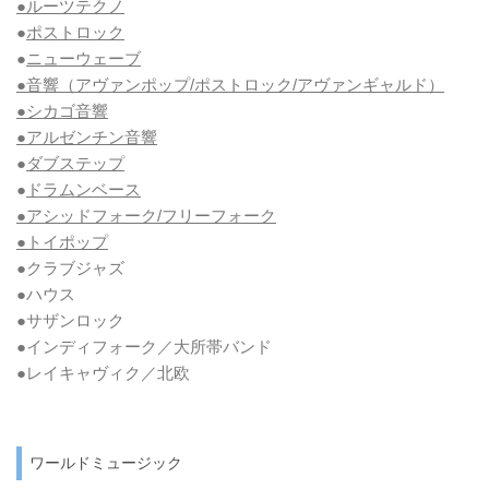
●ルーツテクノ
●
ポストロック
●
ニューウェーブ
●音響（アヴァンポップ/ポストロック/アヴァンギャルド）
●シカゴ音響
●アルゼンチン音響
●
ダブステップ
●
ドラムンベース
●アシッドフォーク/フリーフォーク
●トイポップ
●クラブジャズ
●ハウス
●サザンロック
●インディフォーク／大所帯バンド
●レイキャヴィク／北欧
ワールドミュージック