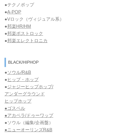
●テクノポップ
●
A-POP
●Vロック
（ヴィジュアル系）
●
邦楽HR/HM
●
邦楽ポストロック
●
邦楽エレクトロニカ
BLACK/HIPHOP
●
ソウル/R&B
●
ヒップ・ホップ
●
ジャジーヒップホップ/
アンダーグラウンド
ヒップホップ
●ゴスペル
●アカペラ/ドゥーワップ
●ソウル
（編集/企画盤）
●ニューオーリンズR&B