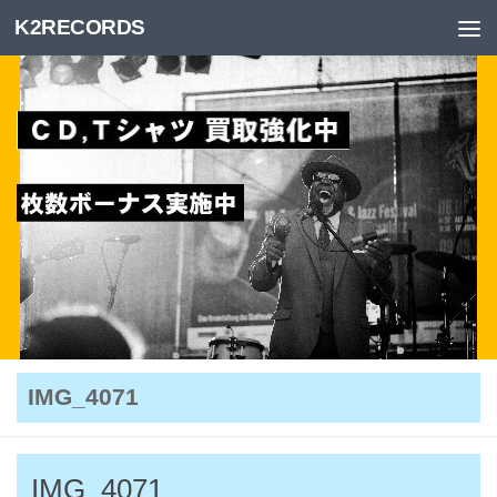
K2RECORDS
Skip to content
IMG_4071
IMG_4071