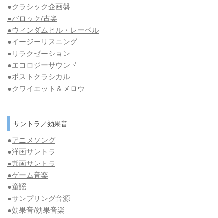
●クラシック企画盤
●バロック/古楽
●ウィンダムヒル・レーベル
●イージーリスニング
●リラクゼーション
●エコロジーサウンド
●ポストクラシカル
●クワイエット＆メロウ
サントラ／効果音
●
アニメソング
●洋画サントラ
●邦画サントラ
●ゲーム音楽
●童謡
●サンプリング音源
●効果音/効果音楽