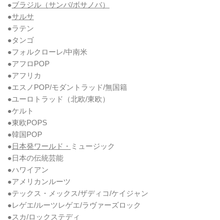
●
ブラジル（サンバ/ボサノバ）
●
サルサ
●ラテン
●タンゴ
●フォルクローレ/中南米
●アフロPOP
●アフリカ
●エスノPOP/モダントラッド/無国籍
●ユーロトラッド（北欧/東欧）
●ケルト
●東欧POPS
●韓国POP
●
日本発ワールド・
ミュージック
●日本の伝統芸能
●ハワイアン
●アメリカンルーツ
●テックス・メックス/ザディコ/ケイジャン
●レゲエ/ルーツレゲエ/ラヴァーズロック
●スカ/ロックステディ