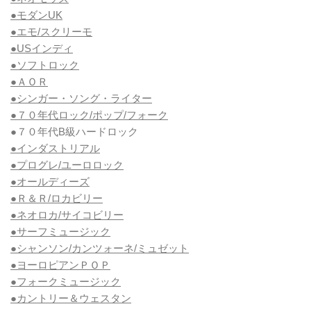
●モダンUK
●エモ/スクリーモ
●USインディ
●ソフトロック
●ＡＯＲ
●シンガー・ソング・ライター
●７０年代ロック/ポップ/フォーク
●７０年代B級ハードロック
●インダストリアル
●プログレ/ユーロロック
●オールディーズ
●Ｒ＆Ｒ/ロカビリー
●ネオロカ/サイコビリー
●サーフミュージック
●シャンソン/カンツォーネ/ミュゼット
●ヨーロピアンＰＯＰ
●フォークミュージック
●カントリー＆ウェスタン