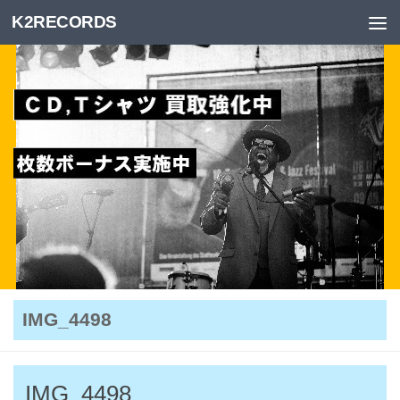
K2RECORDS
Skip to content
IMG_4498
IMG_4498