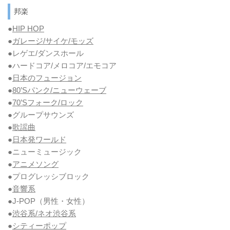
邦楽
●
HIP HOP
●
ガレージ/サイケ/モッズ
●レゲエ/ダンスホール
●ハードコア/メロコア/エモコア
●
日本のフュージョン
●
80’Sパンク/ニューウェーブ
●
70’Sフォーク/ロック
●グループサウンズ
●
歌謡曲
●
日本発ワールド
●ニューミュージック
●
アニメソング
●プログレッシブロック
●
音響系
●J-POP（男性・女性）
●
渋谷系/ネオ渋谷系
●
シティーポップ