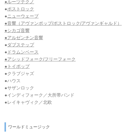
●ルーツテクノ
●
ポストロック
●
ニューウェーブ
●音響（アヴァンポップ/ポストロック/アヴァンギャルド）
●シカゴ音響
●アルゼンチン音響
●
ダブステップ
●
ドラムンベース
●アシッドフォーク/フリーフォーク
●トイポップ
●クラブジャズ
●ハウス
●サザンロック
●インディフォーク／大所帯バンド
●レイキャヴィク／北欧
ワールドミュージック