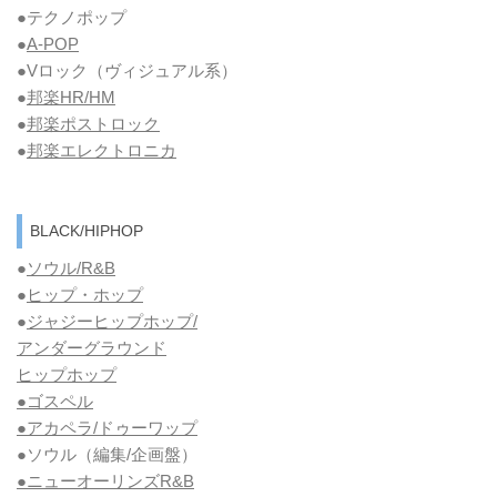
●テクノポップ
●
A-POP
●Vロック
（ヴィジュアル系）
●
邦楽HR/HM
●
邦楽ポストロック
●
邦楽エレクトロニカ
BLACK/HIPHOP
●
ソウル/R&B
●
ヒップ・ホップ
●
ジャジーヒップホップ/
アンダーグラウンド
ヒップホップ
●ゴスペル
●アカペラ/ドゥーワップ
●ソウル
（編集/企画盤）
●ニューオーリンズR&B