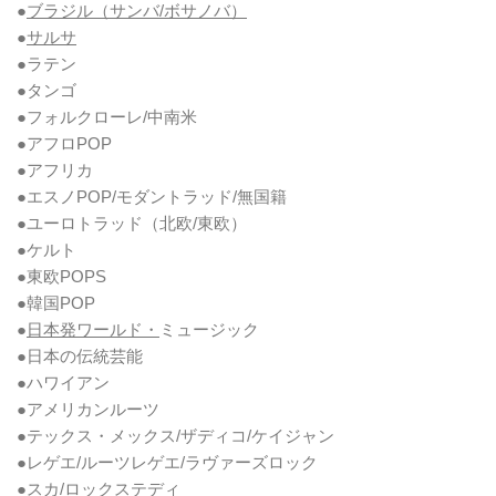
●
ブラジル（サンバ/ボサノバ）
●
サルサ
●ラテン
●タンゴ
●フォルクローレ/中南米
●アフロPOP
●アフリカ
●エスノPOP/モダントラッド/無国籍
●ユーロトラッド（北欧/東欧）
●ケルト
●東欧POPS
●韓国POP
●
日本発ワールド・
ミュージック
●日本の伝統芸能
●ハワイアン
●アメリカンルーツ
●テックス・メックス/ザディコ/ケイジャン
●レゲエ/ルーツレゲエ/ラヴァーズロック
●スカ/ロックステディ