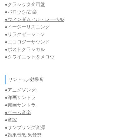
●クラシック企画盤
●バロック/古楽
●ウィンダムヒル・レーベル
●イージーリスニング
●リラクゼーション
●エコロジーサウンド
●ポストクラシカル
●クワイエット＆メロウ
サントラ／効果音
●
アニメソング
●洋画サントラ
●邦画サントラ
●ゲーム音楽
●童謡
●サンプリング音源
●効果音/効果音楽