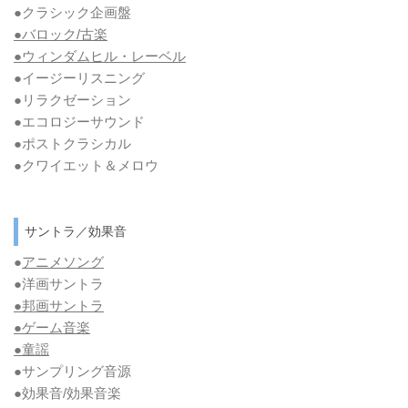
●クラシック企画盤
●バロック/古楽
●ウィンダムヒル・レーベル
●イージーリスニング
●リラクゼーション
●エコロジーサウンド
●ポストクラシカル
●クワイエット＆メロウ
サントラ／効果音
●
アニメソング
●洋画サントラ
●邦画サントラ
●ゲーム音楽
●童謡
●サンプリング音源
●効果音/効果音楽