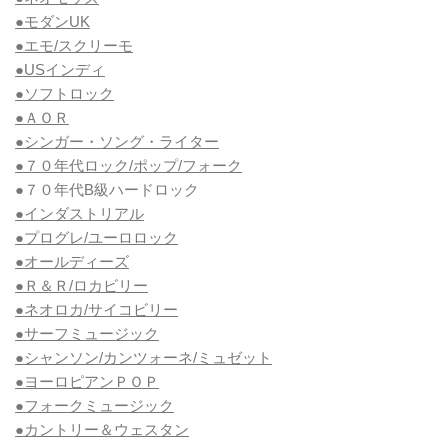
●モダンUK
●エモ/スクリーモ
●USインディ
●ソフトロック
●ＡＯＲ
●シンガー・ソング・ライター
●７０年代ロック/ポップ/フォーク
●７０年代B級ハードロック
●インダストリアル
●プログレ/ユーロロック
●オールディーズ
●Ｒ＆Ｒ/ロカビリー
●ネオロカ/サイコビリー
●サーフミュージック
●シャンソン/カンツォーネ/ミュゼット
●ヨーロピアンＰＯＰ
●フォークミュージック
●カントリー＆ウェスタン