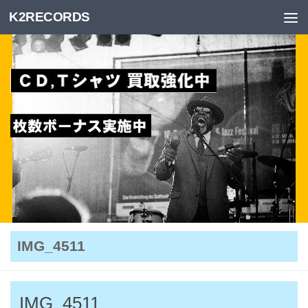
K2RECORDS
Skip to content
IMG_4511
IMG_4511