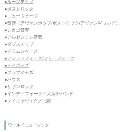
●ルーツテクノ
●
ポストロック
●
ニューウェーブ
●音響（アヴァンポップ/ポストロック/アヴァンギャルド）
●シカゴ音響
●アルゼンチン音響
●
ダブステップ
●
ドラムンベース
●アシッドフォーク/フリーフォーク
●トイポップ
●クラブジャズ
●ハウス
●サザンロック
●インディフォーク／大所帯バンド
●レイキャヴィク／北欧
ワールドミュージック