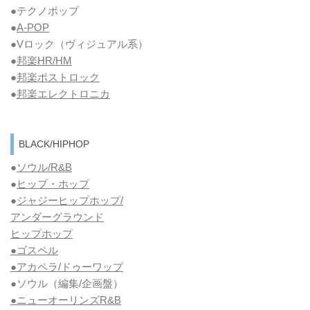
●テクノポップ
●
A-POP
●Vロック
（ヴィジュアル系）
●
邦楽HR/HM
●
邦楽ポストロック
●
邦楽エレクトロニカ
BLACK/HIPHOP
●
ソウル/R&B
●
ヒップ・ホップ
●
ジャジーヒップホップ/
アンダーグラウンド
ヒップホップ
●ゴスペル
●アカペラ/ドゥーワップ
●ソウル
（編集/企画盤）
●ニューオーリンズR&B