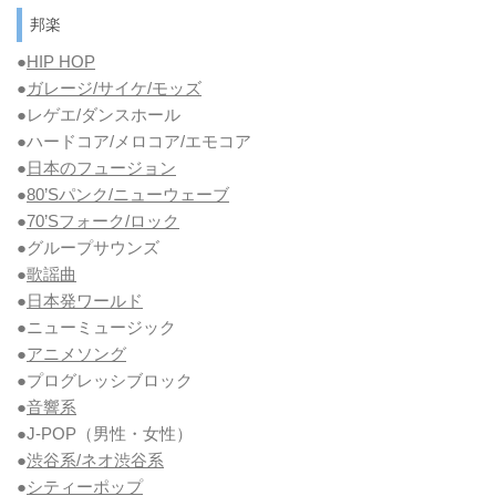
邦楽
●
HIP HOP
●
ガレージ/サイケ/モッズ
●レゲエ/ダンスホール
●ハードコア/メロコア/エモコア
●
日本のフュージョン
●
80’Sパンク/ニューウェーブ
●
70’Sフォーク/ロック
●グループサウンズ
●
歌謡曲
●
日本発ワールド
●ニューミュージック
●
アニメソング
●プログレッシブロック
●
音響系
●J-POP（男性・女性）
●
渋谷系/ネオ渋谷系
●
シティーポップ