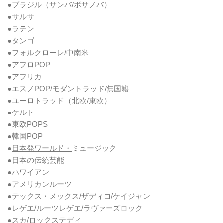
●
ブラジル（サンバ/ボサノバ）
●
サルサ
●ラテン
●タンゴ
●フォルクローレ/中南米
●アフロPOP
●アフリカ
●エスノPOP/モダントラッド/無国籍
●ユーロトラッド（北欧/東欧）
●ケルト
●東欧POPS
●韓国POP
●
日本発ワールド・
ミュージック
●日本の伝統芸能
●ハワイアン
●アメリカンルーツ
●テックス・メックス/ザディコ/ケイジャン
●レゲエ/ルーツレゲエ/ラヴァーズロック
●スカ/ロックステディ