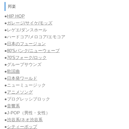
邦楽
●
HIP HOP
●
ガレージ/サイケ/モッズ
●レゲエ/ダンスホール
●ハードコア/メロコア/エモコア
●
日本のフュージョン
●
80’Sパンク/ニューウェーブ
●
70’Sフォーク/ロック
●グループサウンズ
●
歌謡曲
●
日本発ワールド
●ニューミュージック
●
アニメソング
●プログレッシブロック
●
音響系
●J-POP（男性・女性）
●
渋谷系/ネオ渋谷系
●
シティーポップ