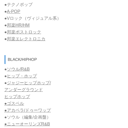
●テクノポップ
●
A-POP
●Vロック
（ヴィジュアル系）
●
邦楽HR/HM
●
邦楽ポストロック
●
邦楽エレクトロニカ
BLACK/HIPHOP
●
ソウル/R&B
●
ヒップ・ホップ
●
ジャジーヒップホップ/
アンダーグラウンド
ヒップホップ
●ゴスペル
●アカペラ/ドゥーワップ
●ソウル
（編集/企画盤）
●ニューオーリンズR&B