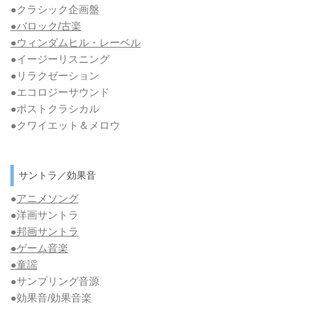
●クラシック企画盤
●バロック/古楽
●ウィンダムヒル・レーベル
●イージーリスニング
●リラクゼーション
●エコロジーサウンド
●ポストクラシカル
●クワイエット＆メロウ
サントラ／効果音
●
アニメソング
●洋画サントラ
●邦画サントラ
●ゲーム音楽
●童謡
●サンプリング音源
●効果音/効果音楽