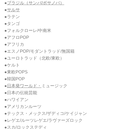
●
ブラジル（サンバ/ボサノバ）
●
サルサ
●ラテン
●タンゴ
●フォルクローレ/中南米
●アフロPOP
●アフリカ
●エスノPOP/モダントラッド/無国籍
●ユーロトラッド（北欧/東欧）
●ケルト
●東欧POPS
●韓国POP
●
日本発ワールド・
ミュージック
●日本の伝統芸能
●ハワイアン
●アメリカンルーツ
●テックス・メックス/ザディコ/ケイジャン
●レゲエ/ルーツレゲエ/ラヴァーズロック
●スカ/ロックステディ