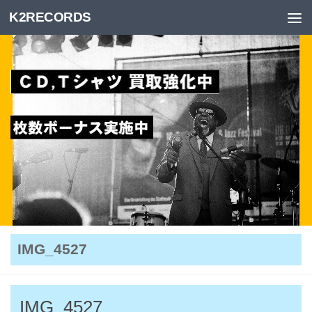
K2RECORDS
Skip to content
IMG_4527
IMG_4527