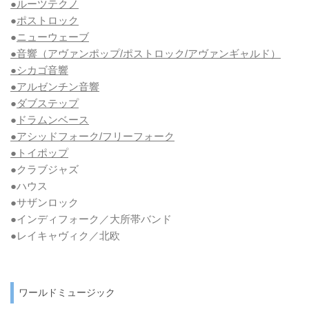
●ルーツテクノ
●
ポストロック
●
ニューウェーブ
●音響（アヴァンポップ/ポストロック/アヴァンギャルド）
●シカゴ音響
●アルゼンチン音響
●
ダブステップ
●
ドラムンベース
●アシッドフォーク/フリーフォーク
●トイポップ
●クラブジャズ
●ハウス
●サザンロック
●インディフォーク／大所帯バンド
●レイキャヴィク／北欧
ワールドミュージック