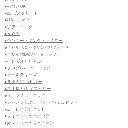
●モダンUK
●エモ/スクリーモ
●USインディ
●ソフトロック
●ＡＯＲ
●シンガー・ソング・ライター
●７０年代ロック/ポップ/フォーク
●７０年代B級ハードロック
●インダストリアル
●プログレ/ユーロロック
●オールディーズ
●Ｒ＆Ｒ/ロカビリー
●ネオロカ/サイコビリー
●サーフミュージック
●シャンソン/カンツォーネ/ミュゼット
●ヨーロピアンＰＯＰ
●フォークミュージック
●カントリー＆ウェスタン