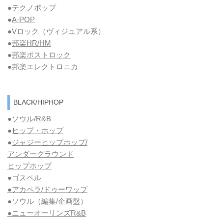
●テクノポップ
●
A-POP
●Vロック
（ヴィジュアル系）
●
邦楽HR/HM
●
邦楽ポストロック
●
邦楽エレクトロニカ
BLACK/HIPHOP
●
ソウル/R&B
●
ヒップ・ホップ
●
ジャジーヒップホップ/
アンダーグラウンド
ヒップホップ
●ゴスペル
●アカペラ/ドゥーワップ
●ソウル
（編集/企画盤）
●ニューオーリンズR&B