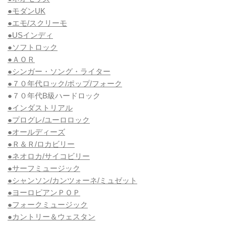
●モダンUK
●エモ/スクリーモ
●USインディ
●ソフトロック
●ＡＯＲ
●シンガー・ソング・ライター
●７０年代ロック/ポップ/フォーク
●７０年代B級ハードロック
●インダストリアル
●プログレ/ユーロロック
●オールディーズ
●Ｒ＆Ｒ/ロカビリー
●ネオロカ/サイコビリー
●サーフミュージック
●シャンソン/カンツォーネ/ミュゼット
●ヨーロピアンＰＯＰ
●フォークミュージック
●カントリー＆ウェスタン