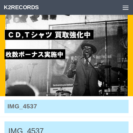
K2RECORDS
Skip to content
IMG_4537
IMG_4537