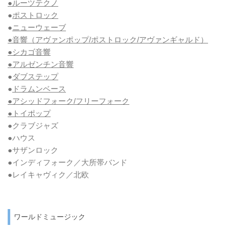
●ルーツテクノ
●
ポストロック
●
ニューウェーブ
●音響（アヴァンポップ/ポストロック/アヴァンギャルド）
●シカゴ音響
●アルゼンチン音響
●
ダブステップ
●
ドラムンベース
●アシッドフォーク/フリーフォーク
●トイポップ
●クラブジャズ
●ハウス
●サザンロック
●インディフォーク／大所帯バンド
●レイキャヴィク／北欧
ワールドミュージック