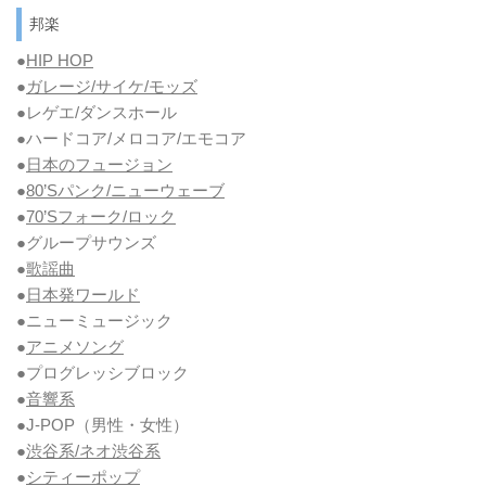
邦楽
●
HIP HOP
●
ガレージ/サイケ/モッズ
●レゲエ/ダンスホール
●ハードコア/メロコア/エモコア
●
日本のフュージョン
●
80’Sパンク/ニューウェーブ
●
70’Sフォーク/ロック
●グループサウンズ
●
歌謡曲
●
日本発ワールド
●ニューミュージック
●
アニメソング
●プログレッシブロック
●
音響系
●J-POP（男性・女性）
●
渋谷系/ネオ渋谷系
●
シティーポップ