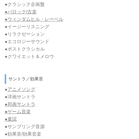
●クラシック企画盤
●バロック/古楽
●ウィンダムヒル・レーベル
●イージーリスニング
●リラクゼーション
●エコロジーサウンド
●ポストクラシカル
●クワイエット＆メロウ
サントラ／効果音
●
アニメソング
●洋画サントラ
●邦画サントラ
●ゲーム音楽
●童謡
●サンプリング音源
●効果音/効果音楽