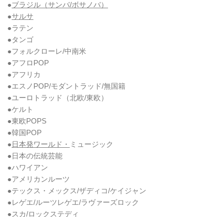
●
ブラジル（サンバ/ボサノバ）
●
サルサ
●ラテン
●タンゴ
●フォルクローレ/中南米
●アフロPOP
●アフリカ
●エスノPOP/モダントラッド/無国籍
●ユーロトラッド（北欧/東欧）
●ケルト
●東欧POPS
●韓国POP
●
日本発ワールド・
ミュージック
●日本の伝統芸能
●ハワイアン
●アメリカンルーツ
●テックス・メックス/ザディコ/ケイジャン
●レゲエ/ルーツレゲエ/ラヴァーズロック
●スカ/ロックステディ