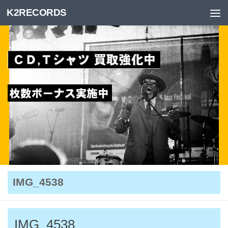
K2RECORDS
Skip to content
IMG_4538
IMG_4538