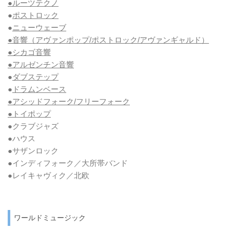
●ルーツテクノ
●
ポストロック
●
ニューウェーブ
●音響（アヴァンポップ/ポストロック/アヴァンギャルド）
●シカゴ音響
●アルゼンチン音響
●
ダブステップ
●
ドラムンベース
●アシッドフォーク/フリーフォーク
●トイポップ
●クラブジャズ
●ハウス
●サザンロック
●インディフォーク／大所帯バンド
●レイキャヴィク／北欧
ワールドミュージック