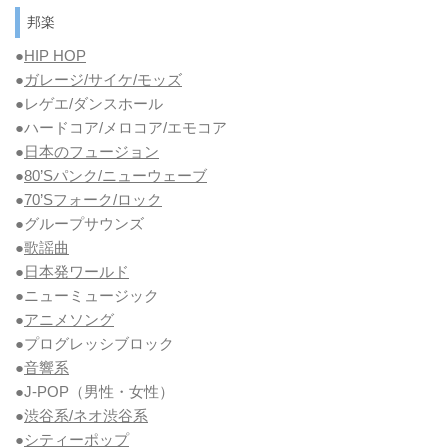
邦楽
●
HIP HOP
●
ガレージ/サイケ/モッズ
●レゲエ/ダンスホール
●ハードコア/メロコア/エモコア
●
日本のフュージョン
●
80’Sパンク/ニューウェーブ
●
70’Sフォーク/ロック
●グループサウンズ
●
歌謡曲
●
日本発ワールド
●ニューミュージック
●
アニメソング
●プログレッシブロック
●
音響系
●J-POP（男性・女性）
●
渋谷系/ネオ渋谷系
●
シティーポップ