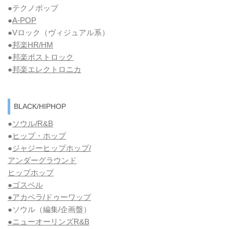
●テクノポップ
●
A-POP
●Vロック
（ヴィジュアル系）
●
邦楽HR/HM
●
邦楽ポストロック
●
邦楽エレクトロニカ
BLACK/HIPHOP
●
ソウル/R&B
●
ヒップ・ホップ
●
ジャジーヒップホップ/
アンダーグラウンド
ヒップホップ
●ゴスペル
●アカペラ/ドゥーワップ
●ソウル
（編集/企画盤）
●ニューオーリンズR&B