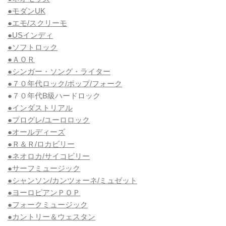
●モダンUK
●エモ/スクリーモ
●USインディ
●ソフトロック
●ＡＯＲ
●シンガー・ソング・ライター
●７０年代ロック/ポップ/フォーク
●７０年代B級ハードロック
●インダストリアル
●プログレ/ユーロロック
●オールディーズ
●Ｒ＆Ｒ/ロカビリー
●ネオロカ/サイコビリー
●サーフミュージック
●シャンソン/カンツォーネ/ミュゼット
●ヨーロピアンＰＯＰ
●フォークミュージック
●カントリー＆ウェスタン