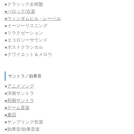
●クラシック企画盤
●バロック/古楽
●ウィンダムヒル・レーベル
●イージーリスニング
●リラクゼーション
●エコロジーサウンド
●ポストクラシカル
●クワイエット＆メロウ
サントラ／効果音
●
アニメソング
●洋画サントラ
●邦画サントラ
●ゲーム音楽
●童謡
●サンプリング音源
●効果音/効果音楽