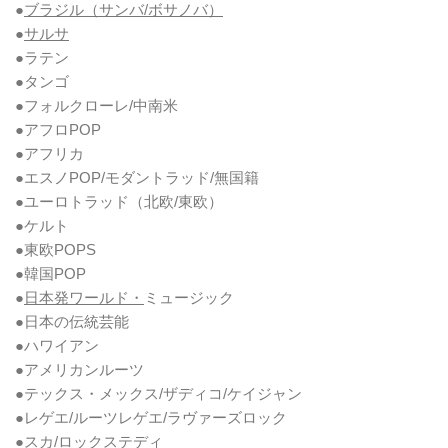
●
ブラジル（サンバ/ボサノバ）
●
サルサ
●ラテン
●タンゴ
●フォルクローレ/中南米
●アフロPOP
●アフリカ
●エスノPOP/モダントラッド/無国籍
●ユーロトラッド（北欧/東欧）
●ケルト
●東欧POPS
●韓国POP
●
日本発ワールド・
ミュージック
●日本の伝統芸能
●ハワイアン
●アメリカンルーツ
●テックス・メックス/ザディコ/ケイジャン
●レゲエ/ルーツレゲエ/ラヴァーズロック
●スカ/ロックステディ