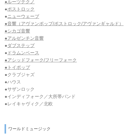
●ルーツテクノ
●
ポストロック
●
ニューウェーブ
●音響（アヴァンポップ/ポストロック/アヴァンギャルド）
●シカゴ音響
●アルゼンチン音響
●
ダブステップ
●
ドラムンベース
●アシッドフォーク/フリーフォーク
●トイポップ
●クラブジャズ
●ハウス
●サザンロック
●インディフォーク／大所帯バンド
●レイキャヴィク／北欧
ワールドミュージック