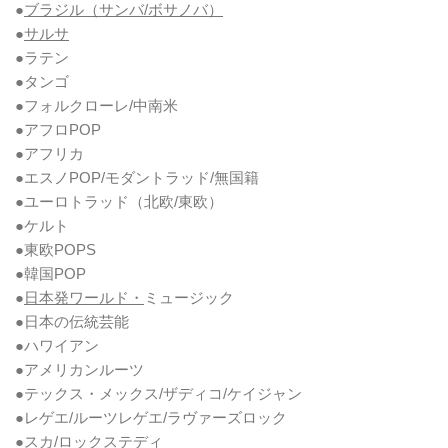
●
ブラジル（サンバ/ボサノバ）
●
サルサ
●ラテン
●タンゴ
●フォルクローレ/中南米
●アフロPOP
●アフリカ
●エスノPOP/モダントラッド/無国籍
●ユーロトラッド（北欧/東欧）
●ケルト
●東欧POPS
●韓国POP
●
日本発ワールド・
ミュージック
●日本の伝統芸能
●ハワイアン
●アメリカンルーツ
●テックス・メックス/ザディコ/ケイジャン
●レゲエ/ルーツレゲエ/ラヴァーズロック
●スカ/ロックステディ