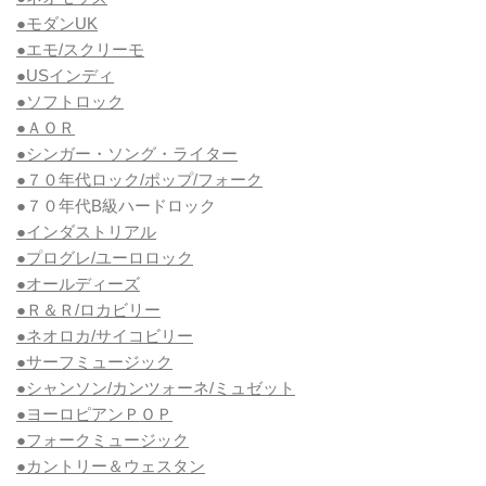
●モダンUK
●エモ/スクリーモ
●USインディ
●ソフトロック
●ＡＯＲ
●シンガー・ソング・ライター
●７０年代ロック/ポップ/フォーク
●７０年代B級ハードロック
●インダストリアル
●プログレ/ユーロロック
●オールディーズ
●Ｒ＆Ｒ/ロカビリー
●ネオロカ/サイコビリー
●サーフミュージック
●シャンソン/カンツォーネ/ミュゼット
●ヨーロピアンＰＯＰ
●フォークミュージック
●カントリー＆ウェスタン