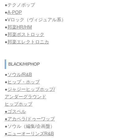
●テクノポップ
●
A-POP
●Vロック
（ヴィジュアル系）
●
邦楽HR/HM
●
邦楽ポストロック
●
邦楽エレクトロニカ
BLACK/HIPHOP
●
ソウル/R&B
●
ヒップ・ホップ
●
ジャジーヒップホップ/
アンダーグラウンド
ヒップホップ
●ゴスペル
●アカペラ/ドゥーワップ
●ソウル
（編集/企画盤）
●ニューオーリンズR&B