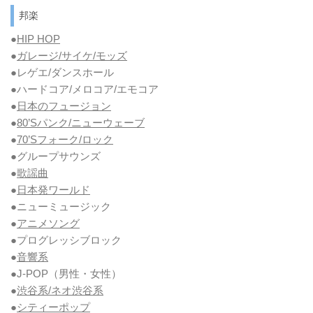
邦楽
●
HIP HOP
●
ガレージ/サイケ/モッズ
●レゲエ/ダンスホール
●ハードコア/メロコア/エモコア
●
日本のフュージョン
●
80’Sパンク/ニューウェーブ
●
70’Sフォーク/ロック
●グループサウンズ
●
歌謡曲
●
日本発ワールド
●ニューミュージック
●
アニメソング
●プログレッシブロック
●
音響系
●J-POP（男性・女性）
●
渋谷系/ネオ渋谷系
●
シティーポップ