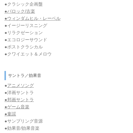
●クラシック企画盤
●バロック/古楽
●ウィンダムヒル・レーベル
●イージーリスニング
●リラクゼーション
●エコロジーサウンド
●ポストクラシカル
●クワイエット＆メロウ
サントラ／効果音
●
アニメソング
●洋画サントラ
●邦画サントラ
●ゲーム音楽
●童謡
●サンプリング音源
●効果音/効果音楽