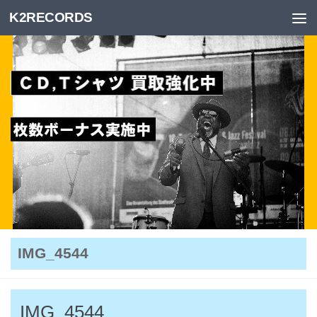
K2RECORDS
Skip to content
IMG_4544
IMG_4544